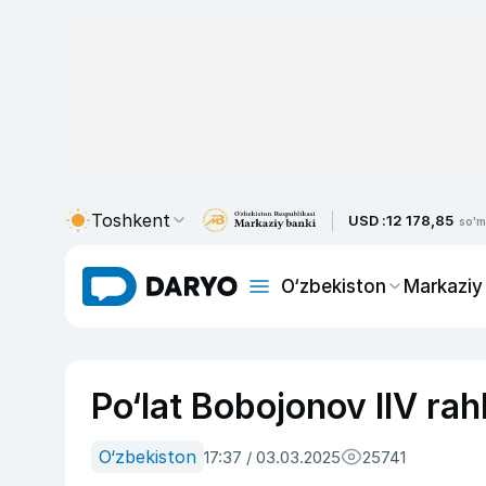
Toshkent
USD :
12 178,85
so'm
O‘zbekiston
Markaziy
Po‘lat Bobojonov IIV rah
O‘zbekiston
17:37 / 03.03.2025
25741