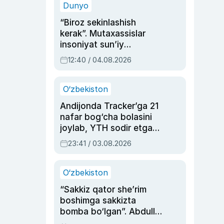
Dunyo
“Biroz sekinlashish
kerak”. Mutaxassislar
insoniyat sun’iy
intellektni boshqara
12:40 / 04.08.2026
olmay qolishidan xavotir
bildirdi
O‘zbekiston
Andijonda Tracker’ga 21
nafar bog‘cha bolasini
joylab, YTH sodir etgan
ayolga sud hukmi o‘qildi
23:41 / 03.08.2026
O‘zbekiston
“Sakkiz qator she’rim
boshimga sakkizta
bomba bo‘lgan”. Abdulla
Oripovni siyosiy