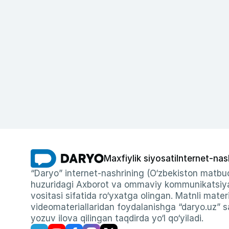
Maxfiylik siyosati
Internet-nas
“Daryo” internet-nashrining (O‘zbekiston matbuo
huzuridagi Axborot va ommaviy kommunikatsiyal
vositasi sifatida ro‘yxatga olingan. Matnli materi
videomateriallaridan foydalanishga “daryo.uz” sa
yozuv ilova qilingan taqdirda yo‘l qo‘yiladi.