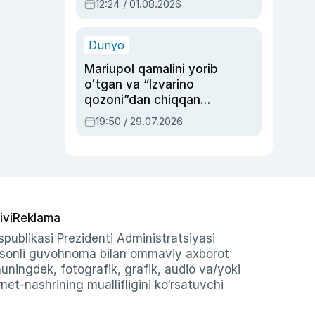
12:24 / 01.08.2026
ayblovlardan asrab
qolgan voqea
Dunyo
Mariupol qamalini yorib
oʻtgan va “Izvarino
qozoni”dan chiqqan
qahramon — Ukraina
19:50 / 29.07.2026
armiyasi bosh
qoʻmondoni Drapatiy
haqida
ivi
Reklama
publikasi Prezidenti Administratsiyasi
-sonli guvohnoma bilan ommaviy axborot
shuningdek, fotografik, grafik, audio va/yoki
et-nashrining muallifligini ko‘rsatuvchi