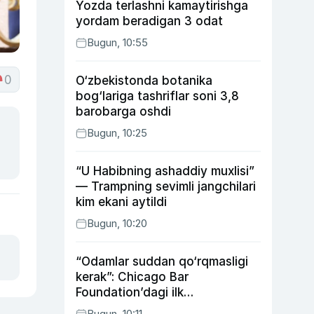
Yozda terlashni kamaytirishga
yordam beradigan 3 odat
Bugun, 10:55
0
O‘zbekistonda botanika
bog‘lariga tashriflar soni 3,8
barobarga oshdi
Bugun, 10:25
“U Habibning ashaddiy muxlisi”
— Trampning sevimli jangchilari
kim ekani aytildi
Bugun, 10:20
“Odamlar suddan qo‘rqmasligi
kerak”: Chicago Bar
Foundation’dagi ilk
o‘zbekistonlik Go‘zal
Bugun, 10:11