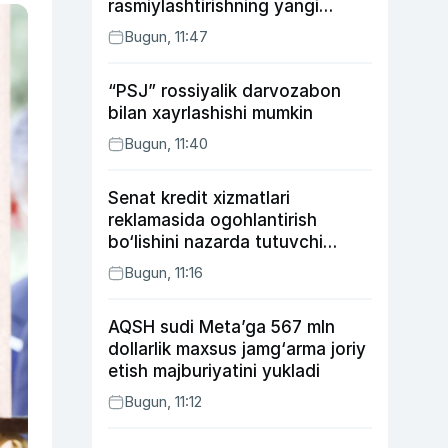
rasmiylashtirishning yangi
tartibini taklif qildi
Bugun, 11:47
“PSJ” rossiyalik darvozabon
bilan xayrlashishi mumkin
Bugun, 11:40
Senat kredit xizmatlari
reklamasida ogohlantirish
bo‘lishini nazarda tutuvchi
qonunni ma’qulladi
Bugun, 11:16
AQSH sudi Meta’ga 567 mln
dollarlik maxsus jamg‘arma joriy
etish majburiyatini yukladi
Bugun, 11:12