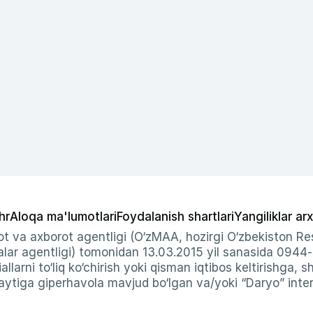
hr
Aloqa ma'lumotlari
Foydalanish shartlari
Yangiliklar arx
t va axborot agentligi (O‘zMAA, hozirgi O‘zbekiston Res
ar agentligi) tomonidan 13.03.2015 yil sanasida 0944
allarni to‘liq ko‘chirish yoki qisman iqtibos keltirishga, 
ytiga giperhavola mavjud bo‘lgan va/yoki “Daryo” intern