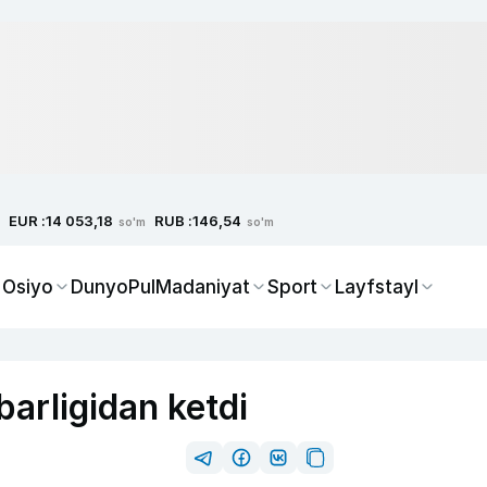
EUR :
RUB :
14 053,18
146,54
so'm
so'm
 Osiyo
Dunyo
Pul
Madaniyat
Sport
Layfstayl
barligidan ketdi