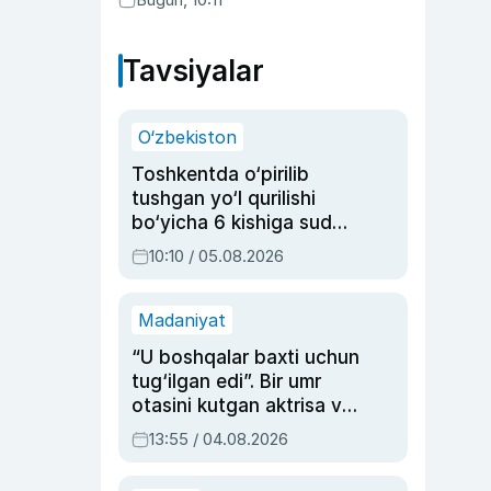
Abduaxatova
Tavsiyalar
O‘zbekiston
Toshkentda o‘pirilib
tushgan yo‘l qurilishi
bo‘yicha 6 kishiga sud
hukmi o‘qildi
10:10 / 05.08.2026
Madaniyat
“U boshqalar baxti uchun
tug‘ilgan edi”. Bir umr
otasini kutgan aktrisa va
dublyaj ustasi Rimma
13:55 / 04.08.2026
Ahmedovaning
sinovlarga to‘la hayoti