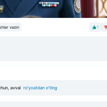
ishlar vaziri
1
uchun, avval
ro‘yxatdan o‘ting