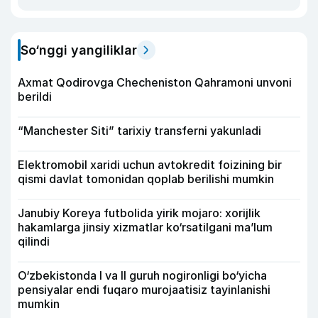
So‘nggi yangiliklar
Axmat Qodirovga Checheniston Qahramoni unvoni
berildi
“Manchester Siti” tarixiy transferni yakunladi
Elektromobil xaridi uchun avtokredit foizining bir
qismi davlat tomonidan qoplab berilishi mumkin
Janubiy Koreya futbolida yirik mojaro: xorijlik
hakamlarga jinsiy xizmatlar ko‘rsatilgani ma’lum
qilindi
O‘zbekistonda I va II guruh nogironligi bo‘yicha
pensiyalar endi fuqaro murojaatisiz tayinlanishi
mumkin