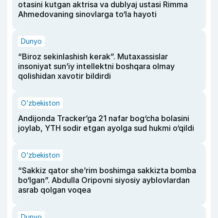
otasini kutgan aktrisa va dublyaj ustasi Rimma
Ahmedovaning sinovlarga to‘la hayoti
Dunyo
“Biroz sekinlashish kerak”. Mutaxassislar
insoniyat sun’iy intellektni boshqara olmay
qolishidan xavotir bildirdi
O‘zbekiston
Andijonda Tracker’ga 21 nafar bog‘cha bolasini
joylab, YTH sodir etgan ayolga sud hukmi o‘qildi
O‘zbekiston
“Sakkiz qator she’rim boshimga sakkizta bomba
bo‘lgan”. Abdulla Oripovni siyosiy ayblovlardan
asrab qolgan voqea
Dunyo