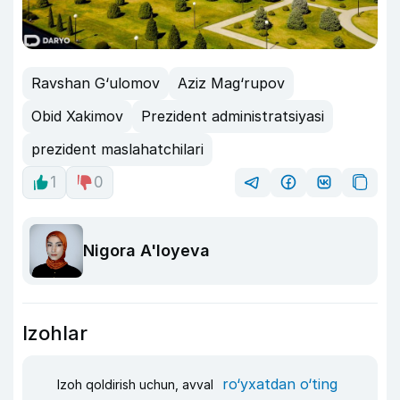
Ravshan G‘ulomov
Aziz Mag‘rupov
Obid Xakimov
Prezident administratsiyasi
prezident maslahatchilari
1
0
Nigora A'loyeva
Izohlar
ro‘yxatdan o‘ting
Izoh qoldirish uchun, avval