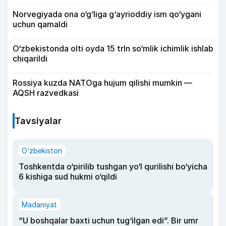
Norvegiyada ona o‘g‘liga g‘ayrioddiy ism qo‘ygani
uchun qamaldi
O‘zbekistonda olti oyda 15 trln so‘mlik ichimlik ishlab
chiqarildi
Rossiya kuzda NATOga hujum qilishi mumkin —
AQSH razvedkasi
Tavsiyalar
O‘zbekiston
Toshkentda o‘pirilib tushgan yo‘l qurilishi bo‘yicha
6 kishiga sud hukmi o‘qildi
Madaniyat
“U boshqalar baxti uchun tug‘ilgan edi”. Bir umr