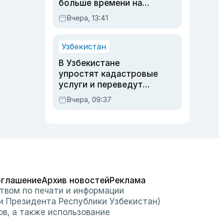
больше времени на
вступительных
Вчера, 13:41
экзаменах
Узбекистан
В Узбекистане
упростят кадастровые
услуги и переведут
регистрацию
Вчера, 09:37
недвижимости в
онлайн
оглашение
Архив новостей
Реклама
твом по печати и информации
и Президента Республики Узбекистан)
ов, а также использование