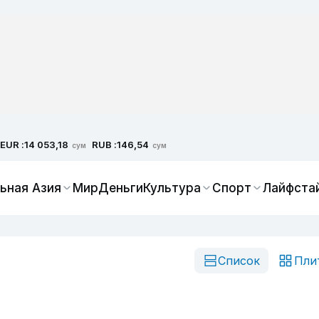
EUR :
RUB :
14 053,18
146,54
сум
сум
ьная Азия
Мир
Деньги
Культура
Спорт
Лайфста
Список
Пли