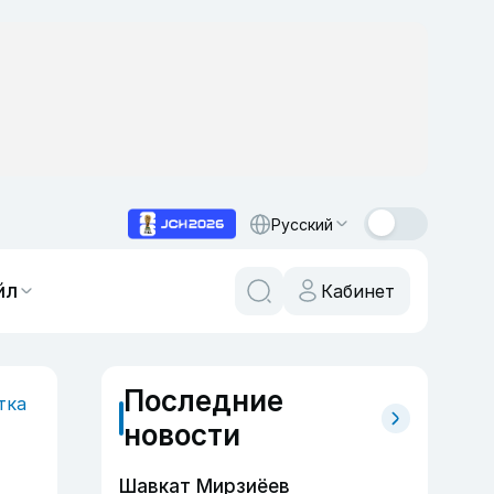
Русский
йл
Кабинет
Последние
тка
новости
Шавкат Мирзиёев