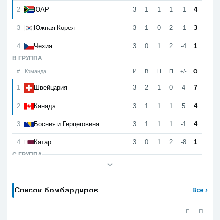
2
3
1
1
1
-1
4
ЮАР
3
3
1
0
2
-1
3
Южная Корея
4
3
0
1
2
-4
1
Чехия
B ГРУППА
#
Команда
И
В
Н
П
+/-
О
1
3
2
1
0
4
7
Швейцария
2
3
1
1
1
5
4
Канада
3
3
1
1
1
-1
4
Босния и Герцеговина
4
3
0
1
2
-8
1
Катар
C ГРУППА
#
Команда
И
В
Н
П
+/-
О
1
3
2
1
0
6
7
Бразилия
Список бомбардиров
Все ›
2
3
2
1
0
3
7
Марокко
Г
П