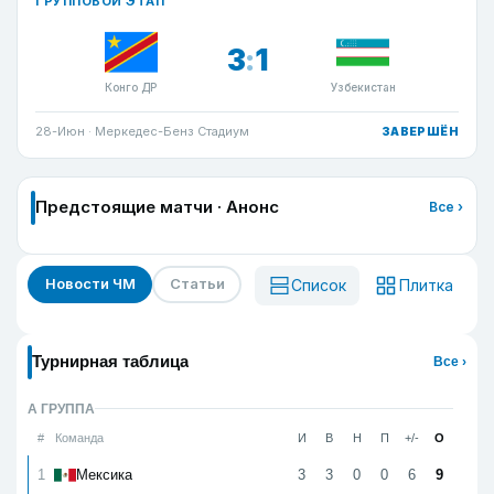
ГРУППОВОЙ ЭТАП
3
:
1
Конго ДР
Узбекистан
28-Июн
· Меркедес-Бенз Стадиум
ЗАВЕРШЁН
Предстоящие матчи · Анонс
Все ›
Новости ЧМ
Статьи
Список
Плитка
Турнирная таблица
Все ›
A ГРУППА
#
Команда
И
В
Н
П
+/-
О
1
3
3
0
0
6
9
Мексика