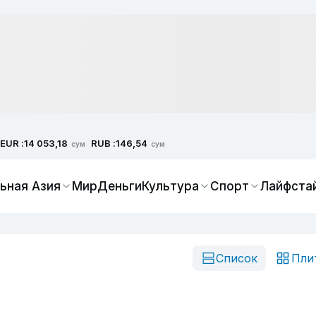
EUR :
RUB :
14 053,18
146,54
сум
сум
ьная Азия
Мир
Деньги
Культура
Спорт
Лайфста
Список
Пли