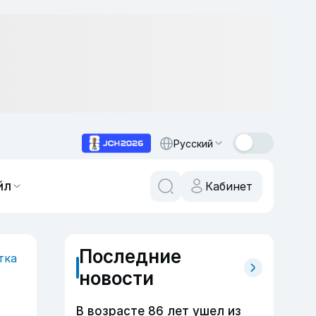
Русский
йл
Кабинет
Последние
тка
новости
В возрасте 86 лет ушел из