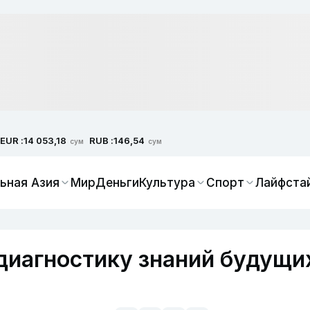
EUR :
RUB :
14 053,18
146,54
сум
сум
ьная Азия
Мир
Деньги
Культура
Спорт
Лайфста
 диагностику знаний будущи