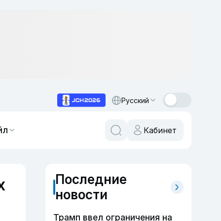
Русский
йл
Кабинет
Последние
х
новости
Трамп ввел ограничения на