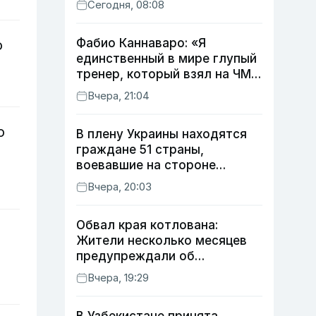
Сегодня, 08:08
Фабио Каннаваро: «Я
о
единственный в мире глупый
тренер, который взял на ЧМ
футболиста с травмой»
Вчера, 21:04
о
В плену Украины находятся
граждане 51 страны,
воевавшие на стороне
России
Вчера, 20:03
Обвал края котлована:
Жители несколько месяцев
предупреждали об
опасности, но стройка
Вчера, 19:29
продолжалась