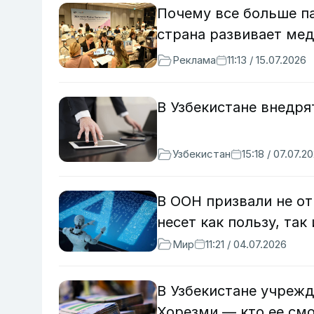
Почему все больше п
страна развивает ме
Реклама
11:13 / 15.07.2026
В Узбекистане внедр
Узбекистан
15:18 / 07.07.2
В ООН призвали не о
несет как пользу, так
Мир
11:21 / 04.07.2026
В Узбекистане учреж
Хорезми — кто ее см