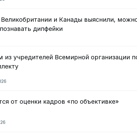
, Великобритании и Канады выяснили, можн
спознавать дипфейки
м из учредителей Всемирной организации п
ллекту
2026
тся от оценки кадров «по объективке»
026