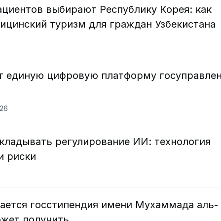
ациентов выбирают Республику Корея: как
дицинский туризм для граждан Узбекистана
ят единую цифровую платформу госуправле
026
ткладывать регулирование ИИ: технология
 и риски
дается госстипендия имени Мухаммада аль-
ожет получить