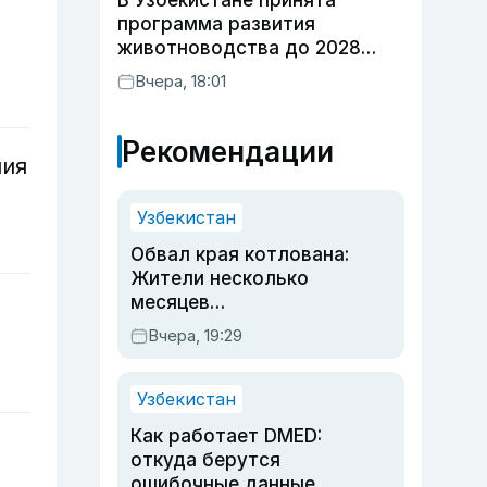
В Узбекистане принята
программа развития
животноводства до 2028
года
Вчера, 18:01
Рекомендации
ния
Узбекистан
Обвал края котлована:
Жители несколько
месяцев
предупреждали об
Вчера, 19:29
опасности, но стройка
продолжалась
Узбекистан
Как работает DMED:
откуда берутся
ошибочные данные,