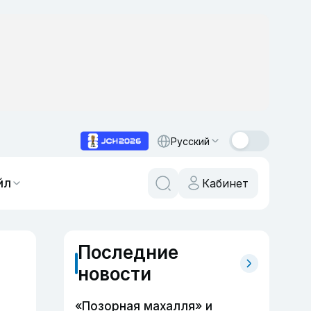
Русский
йл
Кабинет
Последние
новости
«Позорная махалля» и