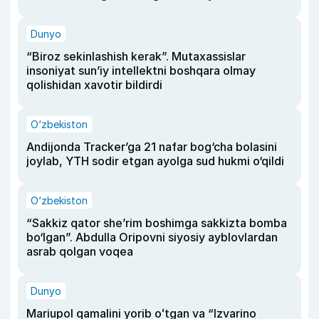
Dunyo
“Biroz sekinlashish kerak”. Mutaxassislar
insoniyat sun’iy intellektni boshqara olmay
qolishidan xavotir bildirdi
O‘zbekiston
Andijonda Tracker’ga 21 nafar bog‘cha bolasini
joylab, YTH sodir etgan ayolga sud hukmi o‘qildi
O‘zbekiston
“Sakkiz qator she’rim boshimga sakkizta bomba
bo‘lgan”. Abdulla Oripovni siyosiy ayblovlardan
asrab qolgan voqea
Dunyo
Mariupol qamalini yorib oʻtgan va “Izvarino