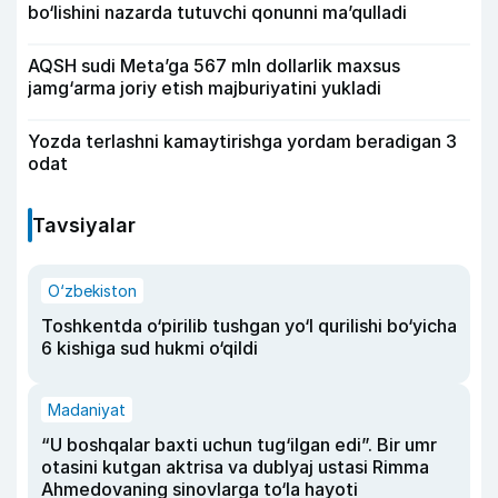
bo‘lishini nazarda tutuvchi qonunni ma’qulladi
AQSH sudi Meta’ga 567 mln dollarlik maxsus
jamg‘arma joriy etish majburiyatini yukladi
Yozda terlashni kamaytirishga yordam beradigan 3
odat
Tavsiyalar
O‘zbekiston
Toshkentda o‘pirilib tushgan yo‘l qurilishi bo‘yicha
6 kishiga sud hukmi o‘qildi
Madaniyat
“U boshqalar baxti uchun tug‘ilgan edi”. Bir umr
otasini kutgan aktrisa va dublyaj ustasi Rimma
Ahmedovaning sinovlarga to‘la hayoti