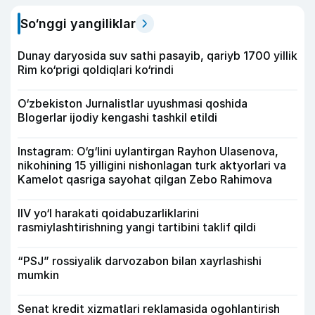
So‘nggi yangiliklar
Dunay daryosida suv sathi pasayib, qariyb 1700 yillik
Rim ko‘prigi qoldiqlari ko‘rindi
O‘zbekiston Jurnalistlar uyushmasi qoshida
Blogerlar ijodiy kengashi tashkil etildi
Instagram: O‘g‘lini uylantirgan Rayhon Ulasenova,
nikohining 15 yilligini nishonlagan turk aktyorlari va
Kamelot qasriga sayohat qilgan Zebo Rahimova
IIV yo‘l harakati qoidabuzarliklarini
rasmiylashtirishning yangi tartibini taklif qildi
“PSJ” rossiyalik darvozabon bilan xayrlashishi
mumkin
Senat kredit xizmatlari reklamasida ogohlantirish