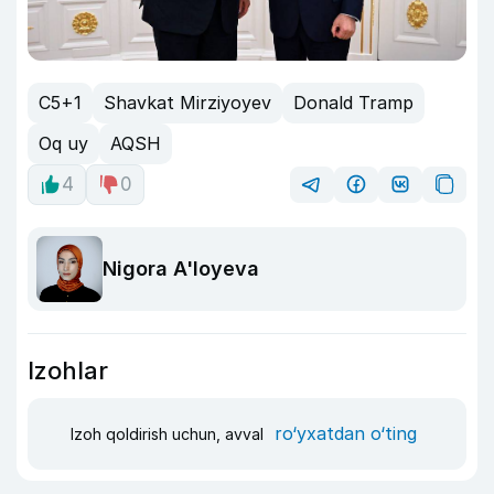
C5+1
Shavkat Mirziyoyev
Donald Tramp
Oq uy
AQSH
4
0
Nigora A'loyeva
Izohlar
ro‘yxatdan o‘ting
Izoh qoldirish uchun, avval