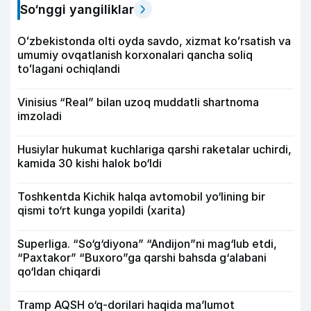
So‘nggi yangiliklar
Oʻzbekistonda olti oyda savdo, xizmat koʻrsatish va
umumiy ovqatlanish korxonalari qancha soliq
toʻlagani ochiqlandi
Vinisius “Real” bilan uzoq muddatli shartnoma
imzoladi
Husiylar hukumat kuchlariga qarshi raketalar uchirdi,
kamida 30 kishi halok bo‘ldi
Toshkentda Kichik halqa avtomobil yo‘lining bir
qismi to‘rt kunga yopildi (xarita)
Superliga. “So‘g‘diyona” “Andijon”ni mag‘lub etdi,
“Paxtakor” “Buxoro”ga qarshi bahsda g‘alabani
qo‘ldan chiqardi
Tramp AQSH o‘q-dorilari haqida ma’lumot