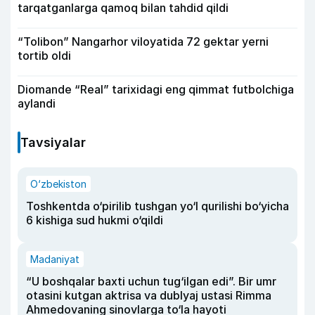
tarqatganlarga qamoq bilan tahdid qildi
“Tolibon” Nangarhor viloyatida 72 gektar yerni
tortib oldi
Diomande “Real” tarixidagi eng qimmat futbolchiga
aylandi
Tavsiyalar
O‘zbekiston
Toshkentda o‘pirilib tushgan yo‘l qurilishi bo‘yicha
6 kishiga sud hukmi o‘qildi
Madaniyat
“U boshqalar baxti uchun tug‘ilgan edi”. Bir umr
otasini kutgan aktrisa va dublyaj ustasi Rimma
Ahmedovaning sinovlarga to‘la hayoti