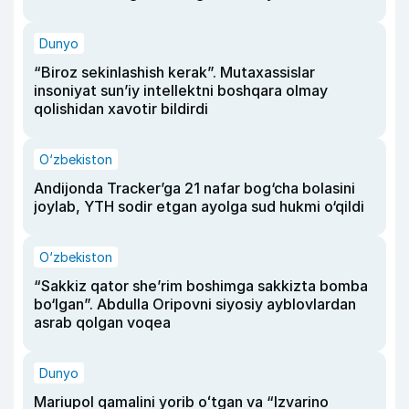
Dunyo
“Biroz sekinlashish kerak”. Mutaxassislar
insoniyat sun’iy intellektni boshqara olmay
qolishidan xavotir bildirdi
O‘zbekiston
Andijonda Tracker’ga 21 nafar bog‘cha bolasini
joylab, YTH sodir etgan ayolga sud hukmi o‘qildi
O‘zbekiston
“Sakkiz qator she’rim boshimga sakkizta bomba
bo‘lgan”. Abdulla Oripovni siyosiy ayblovlardan
asrab qolgan voqea
Dunyo
Mariupol qamalini yorib oʻtgan va “Izvarino