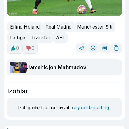
Erling Holand
Real Madrid
Manchester Siti
La Liga
Transfer
APL
0
0
Jamshidjon Mahmudov
Izohlar
ro‘yxatdan o‘ting
Izoh qoldirish uchun, avval