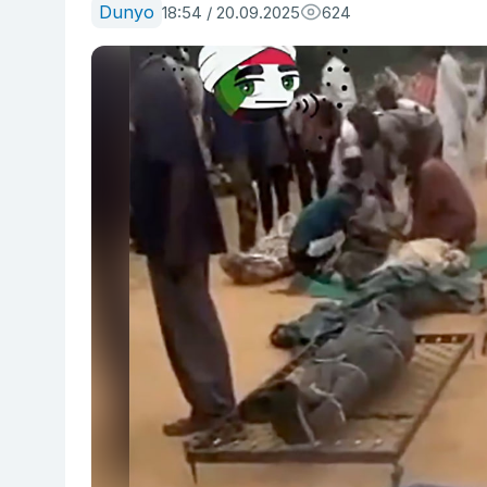
Dunyo
18:54 / 20.09.2025
624