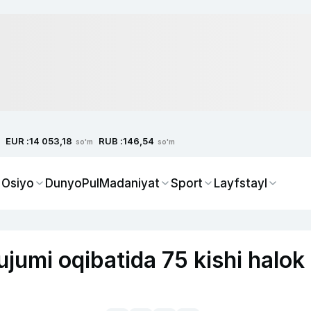
EUR :
RUB :
14 053,18
146,54
so'm
so'm
 Osiyo
Dunyo
Pul
Madaniyat
Sport
Layfstayl
jumi oqibatida 75 kishi halok