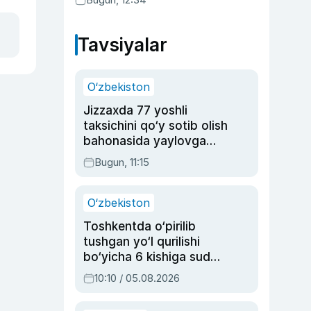
Tavsiyalar
O‘zbekiston
Jizzaxda 77 yoshli
taksichini qo‘y sotib olish
bahonasida yaylovga
olib borib o‘ldirgan yigit
Bugun, 11:15
20 yilga qamaldi
O‘zbekiston
Toshkentda o‘pirilib
tushgan yo‘l qurilishi
bo‘yicha 6 kishiga sud
hukmi o‘qildi
10:10 / 05.08.2026