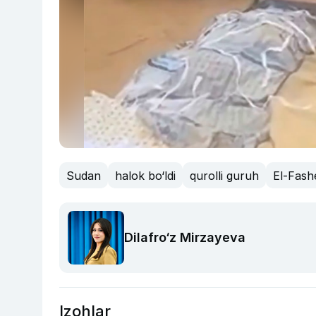
Sudan
halok bo‘ldi
qurolli guruh
El-Fash
Dilafro‘z Mirzayeva
Izohlar