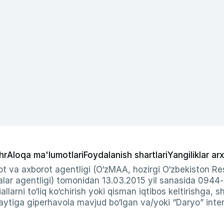
hr
Aloqa ma'lumotlari
Foydalanish shartlari
Yangiliklar arx
t va axborot agentligi (O‘zMAA, hozirgi O‘zbekiston Res
ar agentligi) tomonidan 13.03.2015 yil sanasida 0944
allarni to‘liq ko‘chirish yoki qisman iqtibos keltirishga, 
ytiga giperhavola mavjud bo‘lgan va/yoki “Daryo” intern