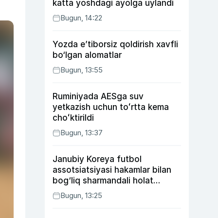
katta yoshdagi ayolga uylandi
Bugun, 14:22
Yozda e’tiborsiz qoldirish xavfli
bo‘lgan alomatlar
Bugun, 13:55
Ruminiyada AESga suv
yetkazish uchun toʻrtta kema
choʻktirildi
Bugun, 13:37
Janubiy Koreya futbol
assotsiatsiyasi hakamlar bilan
bog‘liq sharmandali holat
bo‘yicha bayonot berdi
Bugun, 13:25