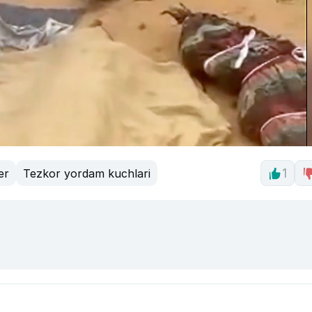
er
Tezkor yordam kuchlari
1