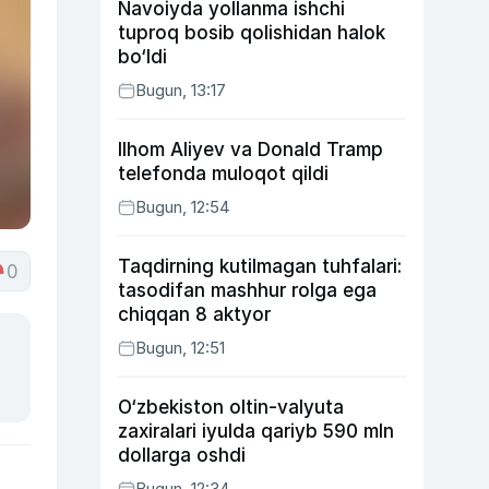
Navoiyda yollanma ishchi
tuproq bosib qolishidan halok
bo‘ldi
Bugun, 13:17
Ilhom Aliyev va Donald Tramp
telefonda muloqot qildi
Bugun, 12:54
Taqdirning kutilmagan tuhfalari:
0
tasodifan mashhur rolga ega
chiqqan 8 aktyor
Bugun, 12:51
O‘zbekiston oltin-valyuta
zaxiralari iyulda qariyb 590 mln
dollarga oshdi
Bugun, 12:34