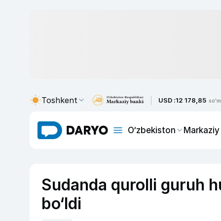
Toshkent
USD :
12 178,85
so'm
O‘zbekiston
Markaziy
Sudanda qurolli guruh hu
bo‘ldi