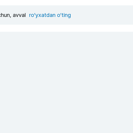
uchun, avval
ro‘yxatdan o‘ting