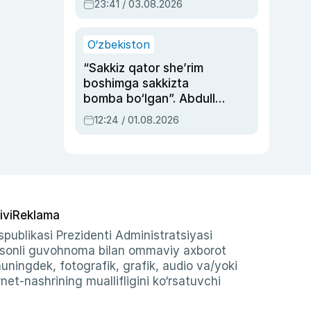
23:41 / 03.08.2026
O‘zbekiston
“Sakkiz qator she’rim
boshimga sakkizta
bomba bo‘lgan”. Abdulla
Oripovni siyosiy
12:24 / 01.08.2026
ayblovlardan asrab
qolgan voqea
ivi
Reklama
publikasi Prezidenti Administratsiyasi
-sonli guvohnoma bilan ommaviy axborot
shuningdek, fotografik, grafik, audio va/yoki
et-nashrining muallifligini ko‘rsatuvchi