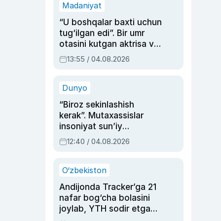
Madaniyat
“U boshqalar baxti uchun
tug‘ilgan edi”. Bir umr
otasini kutgan aktrisa va
dublyaj ustasi Rimma
13:55 / 04.08.2026
Ahmedovaning
sinovlarga to‘la hayoti
Dunyo
“Biroz sekinlashish
kerak”. Mutaxassislar
insoniyat sun’iy
intellektni boshqara
12:40 / 04.08.2026
olmay qolishidan xavotir
bildirdi
O‘zbekiston
Andijonda Tracker’ga 21
nafar bog‘cha bolasini
joylab, YTH sodir etgan
ayolga sud hukmi o‘qildi