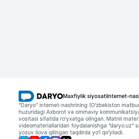
Maxfiylik siyosati
Internet-nas
“Daryo” internet-nashrining (O‘zbekiston matbuo
huzuridagi Axborot va ommaviy kommunikatsiyal
vositasi sifatida ro‘yxatga olingan. Matnli materi
videomateriallaridan foydalanishga “daryo.uz” sa
yozuv ilova qilingan taqdirda yo‘l qo‘yiladi.