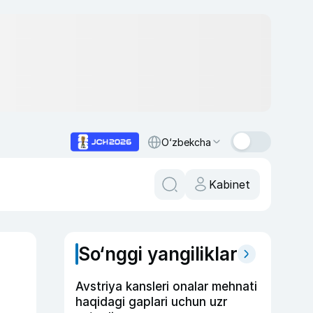
O‘zbekcha
Kabinet
So‘nggi yangiliklar
Avstriya kansleri onalar mehnati
haqidagi gaplari uchun uzr