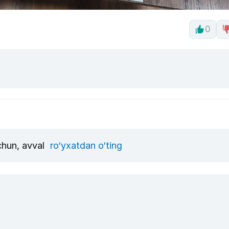
0
uchun, avval
ro‘yxatdan o‘ting