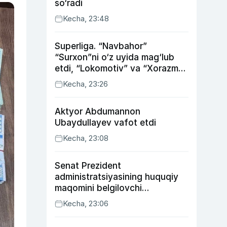
so‘radi
Kecha, 23:48
Superliga. “Navbahor”
“Surxon”ni o‘z uyida mag‘lub
etdi, “Lokomotiv” va “Xorazm”
uyda g‘alaba qozondi
Kecha, 23:26
Aktyor Abdu­mannon
Ubaydullayev vafot etdi
Kecha, 23:08
Senat Prezident
administratsiyasining huquqiy
maqomini belgilovchi
konstitutsiyaviy qonunni
Kecha, 23:06
ma’qulladi