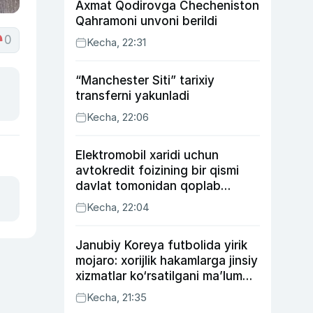
Axmat Qodirovga Checheniston
Qahramoni unvoni berildi
0
Kecha, 22:31
“Manchester Siti” tarixiy
transferni yakunladi
Kecha, 22:06
Elektromobil xaridi uchun
avtokredit foizining bir qismi
davlat tomonidan qoplab
berilishi mumkin
Kecha, 22:04
Janubiy Koreya futbolida yirik
mojaro: xorijlik hakamlarga jinsiy
xizmatlar ko‘rsatilgani ma’lum
qilindi
Kecha, 21:35