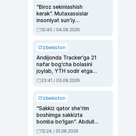
“Biroz sekinlashish
kerak”. Mutaxassislar
insoniyat sun’iy
intellektni boshqara
12:40 / 04.08.2026
olmay qolishidan xavotir
bildirdi
O‘zbekiston
Andijonda Tracker’ga 21
nafar bog‘cha bolasini
joylab, YTH sodir etgan
ayolga sud hukmi o‘qildi
23:41 / 03.08.2026
O‘zbekiston
“Sakkiz qator she’rim
boshimga sakkizta
bomba bo‘lgan”. Abdulla
Oripovni siyosiy
12:24 / 01.08.2026
ayblovlardan asrab