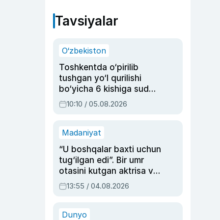
Tavsiyalar
O‘zbekiston
Toshkentda o‘pirilib
tushgan yo‘l qurilishi
bo‘yicha 6 kishiga sud
hukmi o‘qildi
10:10 / 05.08.2026
Madaniyat
“U boshqalar baxti uchun
tug‘ilgan edi”. Bir umr
otasini kutgan aktrisa va
dublyaj ustasi Rimma
13:55 / 04.08.2026
Ahmedovaning
sinovlarga to‘la hayoti
Dunyo