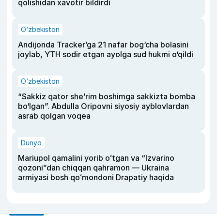
qolishidan xavotir bildirdi
O‘zbekiston
Andijonda Tracker’ga 21 nafar bog‘cha bolasini
joylab, YTH sodir etgan ayolga sud hukmi o‘qildi
O‘zbekiston
“Sakkiz qator she’rim boshimga sakkizta bomba
bo‘lgan”. Abdulla Oripovni siyosiy ayblovlardan
asrab qolgan voqea
Dunyo
Mariupol qamalini yorib oʻtgan va “Izvarino
qozoni”dan chiqqan qahramon — Ukraina
armiyasi bosh qoʻmondoni Drapatiy haqida