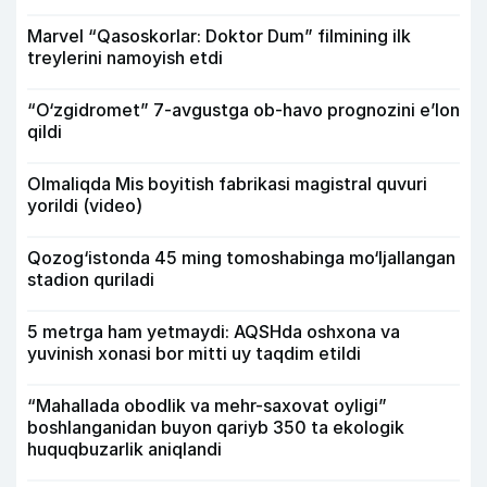
Marvel “Qasoskorlar: Doktor Dum” filmining ilk
treylerini namoyish etdi
“O‘zgidromet” 7-avgustga ob-havo prognozini e’lon
qildi
Olmaliqda Mis boyitish fabrikasi magistral quvuri
yorildi (video)
Qozog‘istonda 45 ming tomoshabinga mo‘ljallangan
stadion quriladi
5 metrga ham yetmaydi: AQSHda oshxona va
yuvinish xonasi bor mitti uy taqdim etildi
“Mahallada obodlik va mehr-saxovat oyligi”
boshlanganidan buyon qariyb 350 ta ekologik
huquqbuzarlik aniqlandi