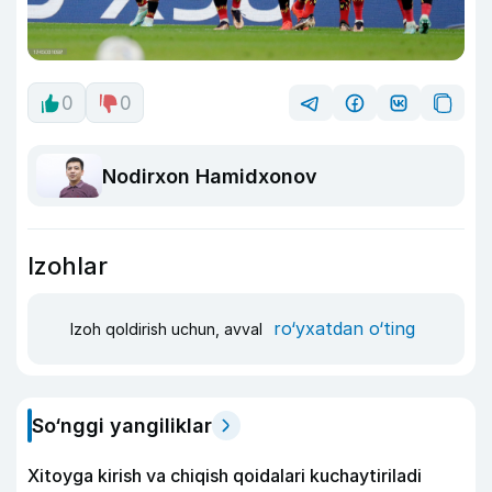
0
0
Nodirxon Hamidxonov
Izohlar
ro‘yxatdan o‘ting
Izoh qoldirish uchun, avval
So‘nggi yangiliklar
Xitoyga kirish va chiqish qoidalari kuchaytiriladi