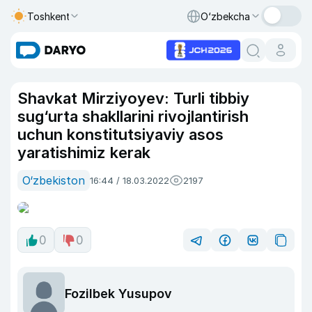
Toshkent
O‘zbekcha
Shavkat Mirziyoyev: Turli tibbiy
sug‘urta shakllarini rivojlantirish
uchun konstitutsiyaviy asos
yaratishimiz kerak
O‘zbekiston
16:44 / 18.03.2022
2197
0
0
Fozilbek Yusupov