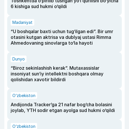
Toshkentda o‘pirilib tushgan yo‘l qurilishi bo‘yicha
6 kishiga sud hukmi o‘qildi
Madaniyat
“U boshqalar baxti uchun tug‘ilgan edi”. Bir umr
otasini kutgan aktrisa va dublyaj ustasi Rimma
Ahmedovaning sinovlarga to‘la hayoti
Dunyo
“Biroz sekinlashish kerak”. Mutaxassislar
insoniyat sun’iy intellektni boshqara olmay
qolishidan xavotir bildirdi
O‘zbekiston
Andijonda Tracker’ga 21 nafar bog‘cha bolasini
joylab, YTH sodir etgan ayolga sud hukmi o‘qildi
O‘zbekiston