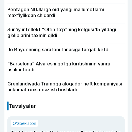
Pentagon NUJlarga oid yangi maʼlumotlarni
maxfiylikdan chiqardi
Sun’iy intellekt “Oltin to‘p”ning kelgusi 15 yildagi
g‘oliblarini taxmin qildi
Jo Baydenning saratoni tanasiga tarqab ketdi
“Barselona” Alvaresni qo‘lga kiritishning yangi
usulini topdi
Grenlandiyada Trampga aloqador neft kompaniyasi
hukumat ruxsatisiz ish boshladi
Tavsiyalar
O‘zbekiston