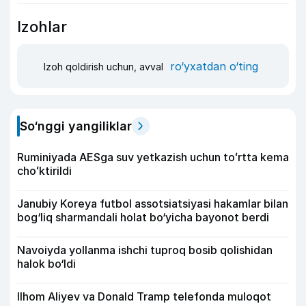
Izohlar
ro‘yxatdan o‘ting
Izoh qoldirish uchun, avval
So‘nggi yangiliklar
Ruminiyada AESga suv yetkazish uchun toʻrtta kema
choʻktirildi
Janubiy Koreya futbol assotsiatsiyasi hakamlar bilan
bog‘liq sharmandali holat bo‘yicha bayonot berdi
Navoiyda yollanma ishchi tuproq bosib qolishidan
halok bo‘ldi
Ilhom Aliyev va Donald Tramp telefonda muloqot