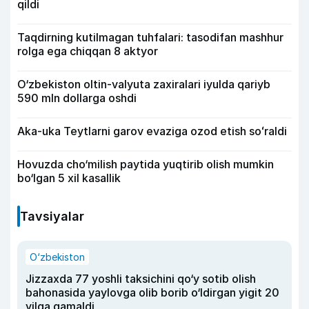
qildi
Taqdirning kutilmagan tuhfalari: tasodifan mashhur
rolga ega chiqqan 8 aktyor
O‘zbekiston oltin-valyuta zaxiralari iyulda qariyb
590 mln dollarga oshdi
Aka-uka Teytlarni garov evaziga ozod etish soʻraldi
Hovuzda cho‘milish paytida yuqtirib olish mumkin
bo‘lgan 5 xil kasallik
Tavsiyalar
O‘zbekiston
Jizzaxda 77 yoshli taksichini qo‘y sotib olish
bahonasida yaylovga olib borib o‘ldirgan yigit 20
yilga qamaldi