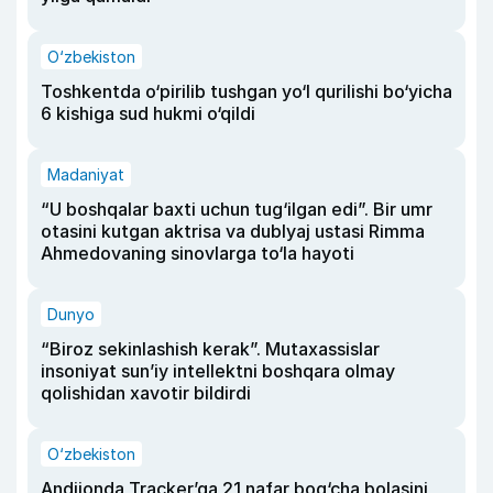
O‘zbekiston
Toshkentda o‘pirilib tushgan yo‘l qurilishi bo‘yicha
6 kishiga sud hukmi o‘qildi
Madaniyat
“U boshqalar baxti uchun tug‘ilgan edi”. Bir umr
otasini kutgan aktrisa va dublyaj ustasi Rimma
Ahmedovaning sinovlarga to‘la hayoti
Dunyo
“Biroz sekinlashish kerak”. Mutaxassislar
insoniyat sun’iy intellektni boshqara olmay
qolishidan xavotir bildirdi
O‘zbekiston
Andijonda Tracker’ga 21 nafar bog‘cha bolasini