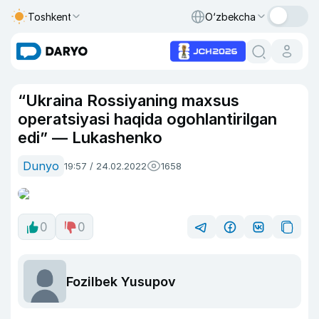
Toshkent
O‘zbekcha
“Ukraina Rossiyaning maxsus
operatsiyasi haqida ogohlantirilgan
edi” — Lukashenko
Dunyo
19:57 / 24.02.2022
1658
0
0
Fozilbek Yusupov