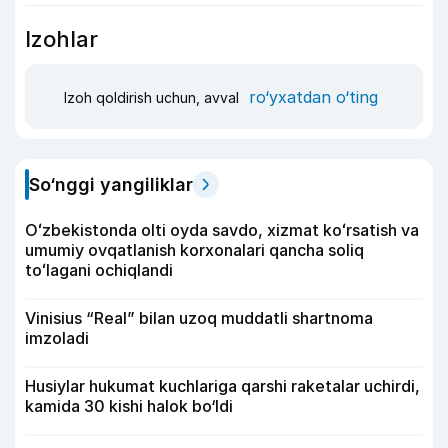
Izohlar
ro‘yxatdan o‘ting
Izoh qoldirish uchun, avval
So‘nggi yangiliklar
Oʻzbekistonda olti oyda savdo, xizmat koʻrsatish va
umumiy ovqatlanish korxonalari qancha soliq
toʻlagani ochiqlandi
Vinisius “Real” bilan uzoq muddatli shartnoma
imzoladi
Husiylar hukumat kuchlariga qarshi raketalar uchirdi,
kamida 30 kishi halok bo‘ldi