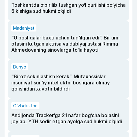
Toshkentda o‘pirilib tushgan yo‘l qurilishi bo‘yicha
6 kishiga sud hukmi o‘qildi
Madaniyat
“U boshqalar baxti uchun tug‘ilgan edi”. Bir umr
otasini kutgan aktrisa va dublyaj ustasi Rimma
Ahmedovaning sinovlarga to‘la hayoti
Dunyo
“Biroz sekinlashish kerak”. Mutaxassislar
insoniyat sun’iy intellektni boshqara olmay
qolishidan xavotir bildirdi
O‘zbekiston
Andijonda Tracker’ga 21 nafar bog‘cha bolasini
joylab, YTH sodir etgan ayolga sud hukmi o‘qildi