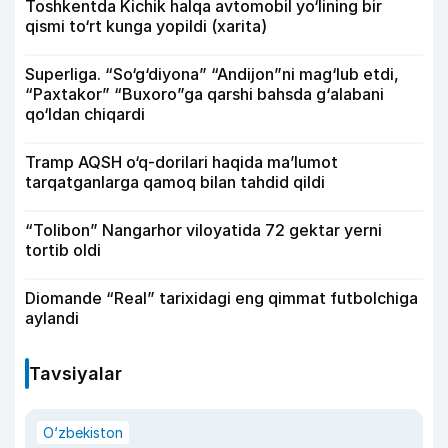
Toshkentda Kichik halqa avtomobil yo‘lining bir
qismi to‘rt kunga yopildi (xarita)
Superliga. “So‘g‘diyona” “Andijon”ni mag‘lub etdi,
“Paxtakor” “Buxoro”ga qarshi bahsda g‘alabani
qo‘ldan chiqardi
Tramp AQSH o‘q-dorilari haqida ma’lumot
tarqatganlarga qamoq bilan tahdid qildi
“Tolibon” Nangarhor viloyatida 72 gektar yerni
tortib oldi
Diomande “Real” tarixidagi eng qimmat futbolchiga
aylandi
Tavsiyalar
O‘zbekiston