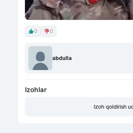
0
0
abdulla
Izohlar
Izoh qoldirish 