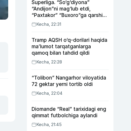
Superliga. “So‘g‘diyona”
“Andijon”ni mag‘lub etdi,
“Paxtakor” “Buxoro”ga qarshi
bahsda g‘alabani qo‘ldan
Kecha, 22:31
chiqardi
Tramp AQSH o‘q-dorilari haqida
ma’lumot tarqatganlarga
qamoq bilan tahdid qildi
Kecha, 22:28
“Tolibon” Nangarhor viloyatida
72 gektar yerni tortib oldi
Kecha, 22:04
Diomande “Real” tarixidagi eng
qimmat futbolchiga aylandi
Kecha, 21:45