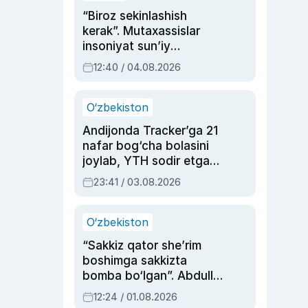
“Biroz sekinlashish
kerak”. Mutaxassislar
insoniyat sun’iy
intellektni boshqara
12:40 / 04.08.2026
olmay qolishidan xavotir
bildirdi
O‘zbekiston
Andijonda Tracker’ga 21
nafar bog‘cha bolasini
joylab, YTH sodir etgan
ayolga sud hukmi o‘qildi
23:41 / 03.08.2026
O‘zbekiston
“Sakkiz qator she’rim
boshimga sakkizta
bomba bo‘lgan”. Abdulla
Oripovni siyosiy
12:24 / 01.08.2026
ayblovlardan asrab