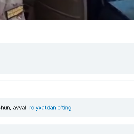
uchun, avval
ro‘yxatdan o‘ting