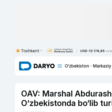
Toshkent
USD :
12 178,85
so'm
O‘zbekiston
Markaziy
OAV: Marshal Abdurash
O‘zbekistonda bo‘lib tur