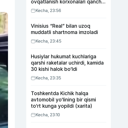
ovqatlanish korxonalari qancha
soliq toʻlagani ochiqlandi
Kecha, 23:56
Vinisius “Real” bilan uzoq
muddatli shartnoma imzoladi
Kecha, 23:45
Husiylar hukumat kuchlariga
qarshi raketalar uchirdi, kamida
30 kishi halok bo‘ldi
Kecha, 23:35
Toshkentda Kichik halqa
avtomobil yo‘lining bir qismi
to‘rt kunga yopildi (xarita)
Kecha, 23:10