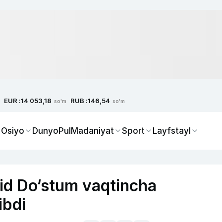
EUR :
RUB :
14 053,18
146,54
so'm
so'm
 Osiyo
Dunyo
Pul
Madaniyat
Sport
Layfstayl
id Do‘stum vaqtincha
ibdi