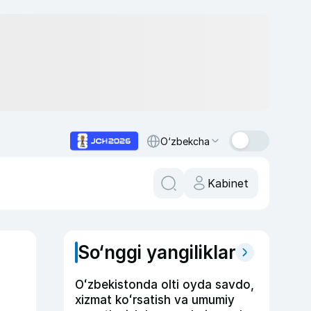
O‘zbekcha
Kabinet
So‘nggi yangiliklar
Oʻzbekistonda olti oyda savdo,
xizmat koʻrsatish va umumiy