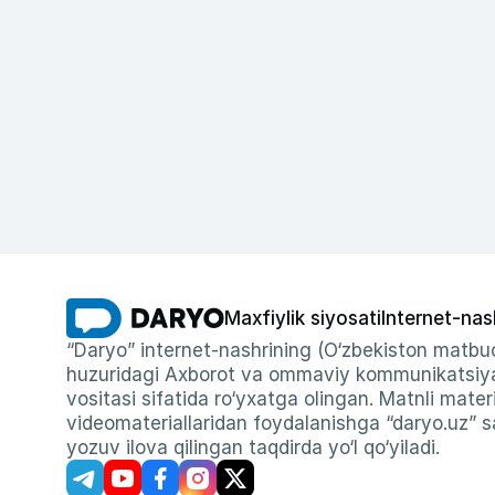
Maxfiylik siyosati
Internet-nas
“Daryo” internet-nashrining (O‘zbekiston matbuo
huzuridagi Axborot va ommaviy kommunikatsiyal
vositasi sifatida ro‘yxatga olingan. Matnli materi
videomateriallaridan foydalanishga “daryo.uz” sa
yozuv ilova qilingan taqdirda yo‘l qo‘yiladi.