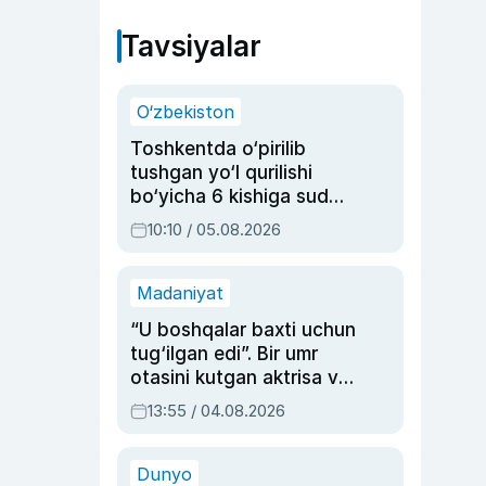
Tavsiyalar
O‘zbekiston
Toshkentda o‘pirilib
tushgan yo‘l qurilishi
bo‘yicha 6 kishiga sud
hukmi o‘qildi
10:10 / 05.08.2026
Madaniyat
“U boshqalar baxti uchun
tug‘ilgan edi”. Bir umr
otasini kutgan aktrisa va
dublyaj ustasi Rimma
13:55 / 04.08.2026
Ahmedovaning
sinovlarga to‘la hayoti
Dunyo