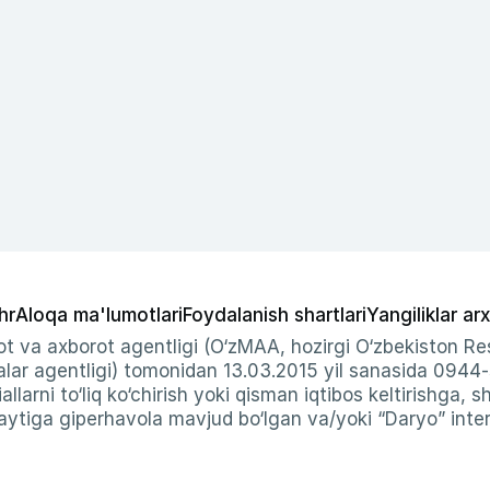
hr
Aloqa ma'lumotlari
Foydalanish shartlari
Yangiliklar arx
t va axborot agentligi (O‘zMAA, hozirgi O‘zbekiston Res
ar agentligi) tomonidan 13.03.2015 yil sanasida 0944
allarni to‘liq ko‘chirish yoki qisman iqtibos keltirishga, 
ytiga giperhavola mavjud bo‘lgan va/yoki “Daryo” intern