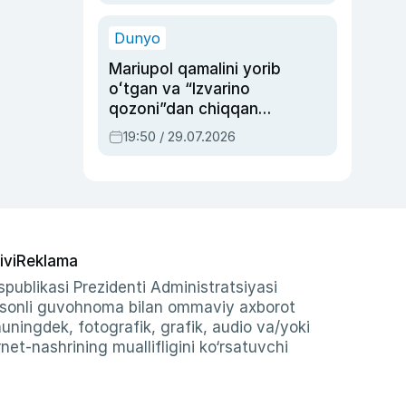
qolgan voqea
Dunyo
Mariupol qamalini yorib
oʻtgan va “Izvarino
qozoni”dan chiqqan
qahramon — Ukraina
19:50 / 29.07.2026
armiyasi bosh
qoʻmondoni Drapatiy
haqida
ivi
Reklama
publikasi Prezidenti Administratsiyasi
-sonli guvohnoma bilan ommaviy axborot
shuningdek, fotografik, grafik, audio va/yoki
et-nashrining muallifligini ko‘rsatuvchi