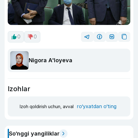
0
0
Nigora A'loyeva
Izohlar
ro‘yxatdan o‘ting
Izoh qoldirish uchun, avval
So‘nggi yangiliklar