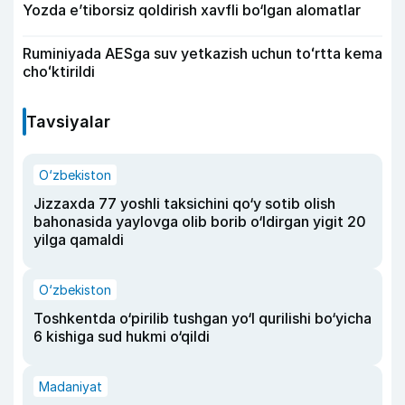
Yozda e’tiborsiz qoldirish xavfli bo‘lgan alomatlar
Ruminiyada AESga suv yetkazish uchun toʻrtta kema
choʻktirildi
Tavsiyalar
O‘zbekiston
Jizzaxda 77 yoshli taksichini qo‘y sotib olish
bahonasida yaylovga olib borib o‘ldirgan yigit 20
yilga qamaldi
O‘zbekiston
Toshkentda o‘pirilib tushgan yo‘l qurilishi bo‘yicha
6 kishiga sud hukmi o‘qildi
Madaniyat