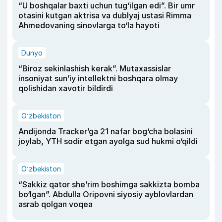
“U boshqalar baxti uchun tug‘ilgan edi”. Bir umr
otasini kutgan aktrisa va dublyaj ustasi Rimma
Ahmedovaning sinovlarga to‘la hayoti
Dunyo
“Biroz sekinlashish kerak”. Mutaxassislar
insoniyat sun’iy intellektni boshqara olmay
qolishidan xavotir bildirdi
O‘zbekiston
Andijonda Tracker’ga 21 nafar bog‘cha bolasini
joylab, YTH sodir etgan ayolga sud hukmi o‘qildi
O‘zbekiston
“Sakkiz qator she’rim boshimga sakkizta bomba
bo‘lgan”. Abdulla Oripovni siyosiy ayblovlardan
asrab qolgan voqea