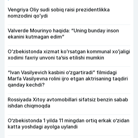
Vengriya Oliy sudi sobiq raisi prezidentlikka
nomzodini qoʻydi
Valverde Mourinyo haqida: “Uning bunday inson
ekanini kutmagan edim”
Oʻzbekistonda xizmat koʻrsatgan kommunal xoʻjaligi
xodimi faxriy unvoni taʼsis etilishi mumkin
“Ivan Vasilyevich kasbini o‘zgartiradi” filmidagi
Marfa Vasilyevna rolini ijro etgan aktrisaning taqdiri
qanday kechdi?
Rossiyada Xitoy avtomobillari sifatsiz benzin sabab
ishdan chiqmoqda
O‘zbekistonda 1 yilda 11 mingdan ortiq erkak o‘zidan
katta yoshdagi ayolga uylandi