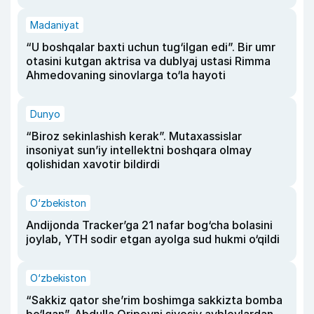
Madaniyat
“U boshqalar baxti uchun tug‘ilgan edi”. Bir umr
otasini kutgan aktrisa va dublyaj ustasi Rimma
Ahmedovaning sinovlarga to‘la hayoti
Dunyo
“Biroz sekinlashish kerak”. Mutaxassislar
insoniyat sun’iy intellektni boshqara olmay
qolishidan xavotir bildirdi
O‘zbekiston
Andijonda Tracker’ga 21 nafar bog‘cha bolasini
joylab, YTH sodir etgan ayolga sud hukmi o‘qildi
O‘zbekiston
“Sakkiz qator she’rim boshimga sakkizta bomba