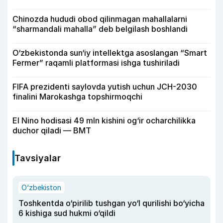
Chinozda hududi obod qilinmagan mahallalarni
“sharmandali mahalla” deb belgilash boshlandi
O‘zbekistonda sun‘iy intellektga asoslangan “Smart
Fermer” raqamli platformasi ishga tushiriladi
FIFA prezidenti saylovda yutish uchun JCH-2030
finalini Marokashga topshirmoqchi
El Nino hodisasi 49 mln kishini og‘ir ocharchilikka
duchor qiladi — BMT
Tavsiyalar
O‘zbekiston
Toshkentda o‘pirilib tushgan yo‘l qurilishi bo‘yicha
6 kishiga sud hukmi o‘qildi