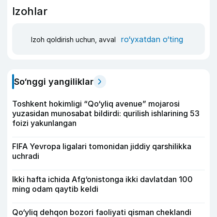
Izohlar
ro‘yxatdan o‘ting
Izoh qoldirish uchun, avval
So‘nggi yangiliklar
Toshkent hokimligi “Qo‘yliq avenue” mojarosi
yuzasidan munosabat bildirdi: qurilish ishlarining 53
foizi yakunlangan
FIFA Yevropa ligalari tomonidan jiddiy qarshilikka
uchradi
Ikki hafta ichida Afg‘onistonga ikki davlatdan 100
ming odam qaytib keldi
Qo‘yliq dehqon bozori faoliyati qisman cheklandi