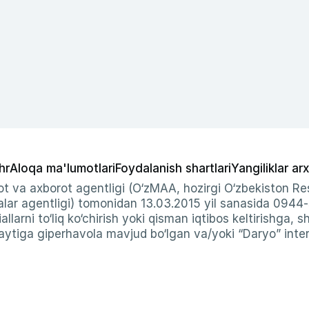
hr
Aloqa ma'lumotlari
Foydalanish shartlari
Yangiliklar arx
t va axborot agentligi (O‘zMAA, hozirgi O‘zbekiston Res
ar agentligi) tomonidan 13.03.2015 yil sanasida 0944
allarni to‘liq ko‘chirish yoki qisman iqtibos keltirishga, 
ytiga giperhavola mavjud bo‘lgan va/yoki “Daryo” intern