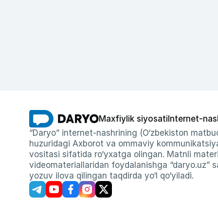
Maxfiylik siyosati
Internet-nas
“Daryo” internet-nashrining (O‘zbekiston matbuo
huzuridagi Axborot va ommaviy kommunikatsiyal
vositasi sifatida ro‘yxatga olingan. Matnli materi
videomateriallaridan foydalanishga “daryo.uz” sa
yozuv ilova qilingan taqdirda yo‘l qo‘yiladi.