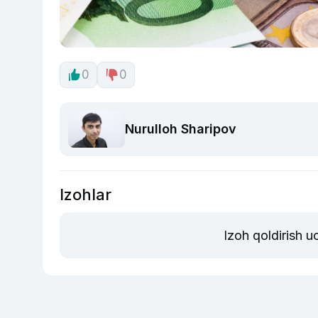
0
0
Nurulloh Sharipov
Izohlar
Izoh qoldirish 