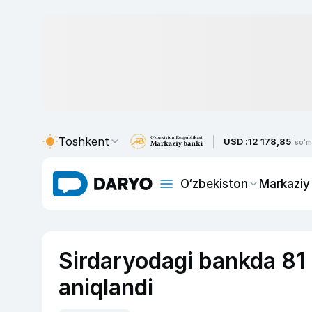
Toshkent
USD :
12 178,85
so'm
O‘zbekiston
Markaziy
Sirdaryodagi bankda 81 
aniqlandi