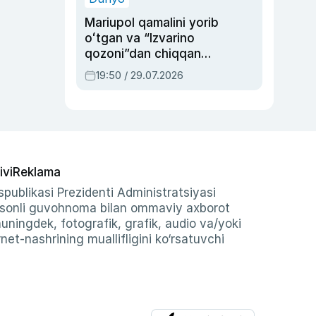
Mariupol qamalini yorib
oʻtgan va “Izvarino
qozoni”dan chiqqan
qahramon — Ukraina
19:50 / 29.07.2026
armiyasi bosh
qoʻmondoni Drapatiy
haqida
ivi
Reklama
publikasi Prezidenti Administratsiyasi
-sonli guvohnoma bilan ommaviy axborot
shuningdek, fotografik, grafik, audio va/yoki
et-nashrining muallifligini ko‘rsatuvchi