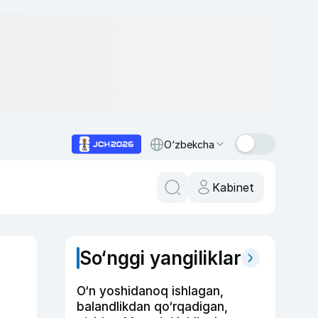
O‘zbekcha
Kabinet
So‘nggi yangiliklar
O‘n yoshidanoq ishlagan,
balandlikdan qo‘rqadigan,