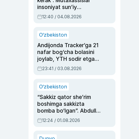
kerak”. Mutaxassislar
insoniyat sun’iy
intellektni boshqara
12:40 / 04.08.2026
olmay qolishidan xavotir
bildirdi
O‘zbekiston
Andijonda Tracker’ga 21
nafar bog‘cha bolasini
joylab, YTH sodir etgan
ayolga sud hukmi o‘qildi
23:41 / 03.08.2026
O‘zbekiston
“Sakkiz qator she’rim
boshimga sakkizta
bomba bo‘lgan”. Abdulla
Oripovni siyosiy
12:24 / 01.08.2026
ayblovlardan asrab
qolgan voqea
Dunyo