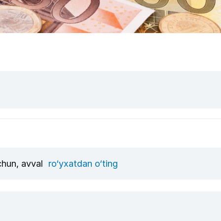
uchun, avval
ro‘yxatdan o‘ting