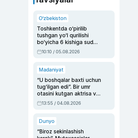
O‘zbekiston
Toshkentda o‘pirilib
tushgan yo‘l qurilishi
bo‘yicha 6 kishiga sud
hukmi o‘qildi
10:10 / 05.08.2026
Madaniyat
“U boshqalar baxti uchun
tug‘ilgan edi”. Bir umr
otasini kutgan aktrisa va
dublyaj ustasi Rimma
13:55 / 04.08.2026
Ahmedovaning
sinovlarga to‘la hayoti
Dunyo
“Biroz sekinlashish