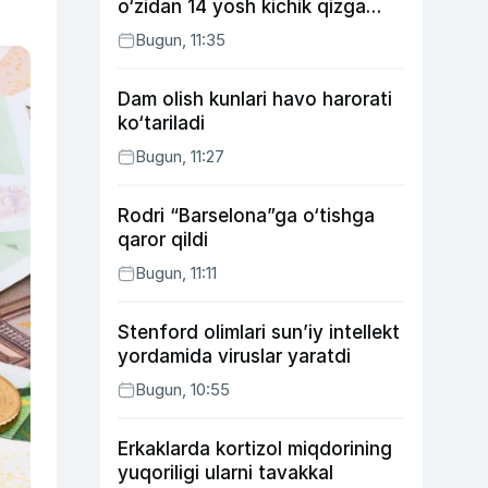
o‘zidan 14 yosh kichik qizga
uylangan Yorqinxo‘ja Umarov
Bugun, 11:35
34 yoshda
Dam olish kunlari havo harorati
ko‘tariladi
Bugun, 11:27
Rodri “Barselona”ga o‘tishga
qaror qildi
Bugun, 11:11
Stenford olimlari sun’iy intellekt
yordamida viruslar yaratdi
Bugun, 10:55
Erkaklarda kortizol miqdorining
yuqoriligi ularni tavakkal