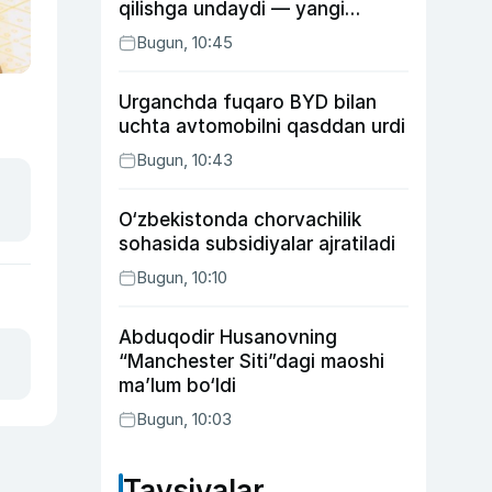
qilishga undaydi — yangi
tadqiqot
Bugun, 10:45
Urganchda fuqaro BYD bilan
uchta avtomobilni qasddan urdi
Bugun, 10:43
O‘zbekistonda chorvachilik
sohasida subsidiyalar ajratiladi
Bugun, 10:10
Abduqodir Husanovning
“Manchester Siti”dagi maoshi
ma’lum bo‘ldi
Bugun, 10:03
Tavsiyalar