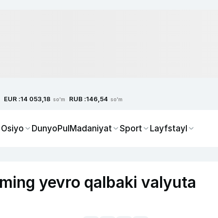
EUR :
RUB :
14 053,18
146,54
so'm
so'm
 Osiyo
Dunyo
Pul
Madaniyat
Sport
Layfstayl
ming yevro qalbaki valyuta