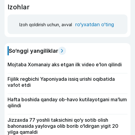
Izohlar
ro‘yxatdan o‘ting
Izoh qoldirish uchun, avval
So‘nggi yangiliklar
Mojtaba Xomanaiy aks etgan ilk video e’lon qilindi
Fijilik regbichi Yaponiyada issiq urishi oqibatida
vafot etdi
Hafta boshida qanday ob-havo kutilayotgani ma’lum
qilindi
Jizzaxda 77 yoshli taksichini qo‘y sotib olish
bahonasida yaylovga olib borib o‘ldirgan yigit 20
yilga qamaldi