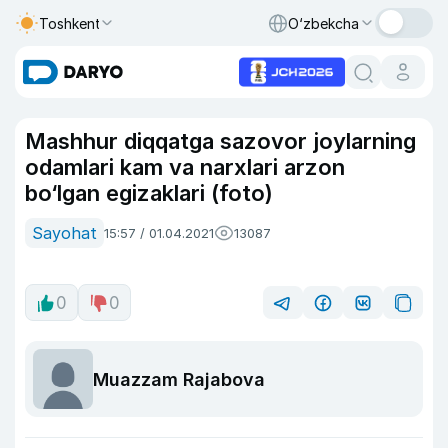
Toshkent
O‘zbekcha
Mashhur diqqatga sazovor joylarning
odamlari kam va narxlari arzon
bo‘lgan egizaklari (foto)
Sayohat
15:57 / 01.04.2021
13087
0
0
Muazzam Rajabova