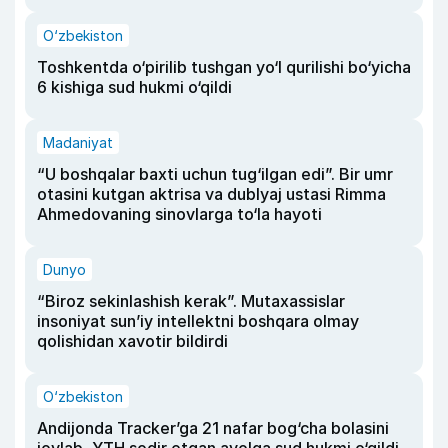
O‘zbekiston
Toshkentda o‘pirilib tushgan yo‘l qurilishi bo‘yicha
6 kishiga sud hukmi o‘qildi
Madaniyat
“U boshqalar baxti uchun tug‘ilgan edi”. Bir umr
otasini kutgan aktrisa va dublyaj ustasi Rimma
Ahmedovaning sinovlarga to‘la hayoti
Dunyo
“Biroz sekinlashish kerak”. Mutaxassislar
insoniyat sun’iy intellektni boshqara olmay
qolishidan xavotir bildirdi
O‘zbekiston
Andijonda Tracker’ga 21 nafar bog‘cha bolasini