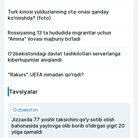
Turk kinosi yulduzlarining ota-onasi qanday
ko‘rinishda? (foto)
Rossiyaning 13 ta hududida migrantlar uchun
“Amina” ilovasi majburiy bo‘ladi
O‘zbekistondagi davlat tashkilotlari serverlariga
kiberhujumlar aniqlandi
“Rakurs”. UEFA nimadan qo‘rqdi?
Tavsiyalar
O‘zbekiston
Jizzaxda 77 yoshli taksichini qo‘y sotib olish
bahonasida yaylovga olib borib o‘ldirgan yigit 20
yilga qamaldi