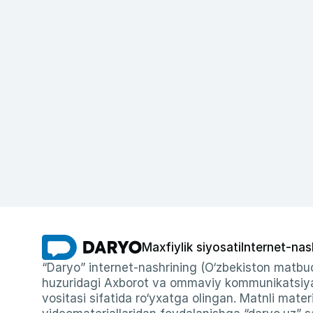
Maxfiylik siyosati
Internet-nas
“Daryo” internet-nashrining (O‘zbekiston matbuo
huzuridagi Axborot va ommaviy kommunikatsiyal
vositasi sifatida ro‘yxatga olingan. Matnli materi