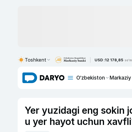
Toshkent
USD :
12 178,85
so'm
O‘zbekiston
Markaziy
Yer yuzidagi eng sokin 
u yer hayot uchun xavfl