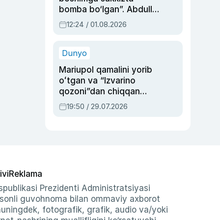
bomba bo‘lgan”. Abdulla
Oripovni siyosiy
12:24 / 01.08.2026
ayblovlardan asrab
qolgan voqea
Dunyo
Mariupol qamalini yorib
oʻtgan va “Izvarino
qozoni”dan chiqqan
qahramon — Ukraina
19:50 / 29.07.2026
armiyasi bosh
qoʻmondoni Drapatiy
haqida
ivi
Reklama
publikasi Prezidenti Administratsiyasi
-sonli guvohnoma bilan ommaviy axborot
shuningdek, fotografik, grafik, audio va/yoki