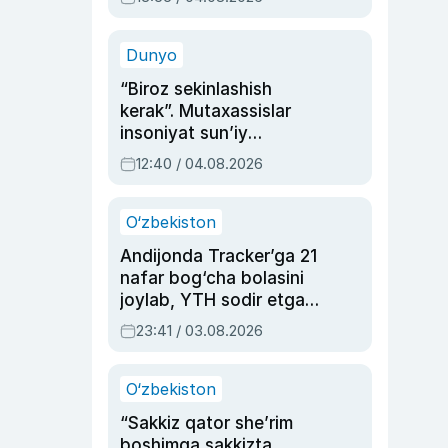
Ahmedovaning
sinovlarga to‘la hayoti
Dunyo
“Biroz sekinlashish
kerak”. Mutaxassislar
insoniyat sun’iy
intellektni boshqara
12:40 / 04.08.2026
olmay qolishidan xavotir
bildirdi
O‘zbekiston
Andijonda Tracker’ga 21
nafar bog‘cha bolasini
joylab, YTH sodir etgan
ayolga sud hukmi o‘qildi
23:41 / 03.08.2026
O‘zbekiston
“Sakkiz qator she’rim
boshimga sakkizta