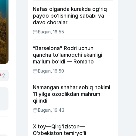
Nafas olganda kurakda og‘riq
paydo bo‘lishining sababi va
davo choralari
Bugun, 16:55
“Barselona” Rodri uchun
qancha to‘lamoqchi ekanligi
ma’lum bo‘ldi — Romano
Bugun, 16:50
2
Namangan shahar sobiq hokimi
11 yilga ozodlikdan mahrum
qilindi
Bugun, 16:43
Xitoy—Qirg‘iziston—
O‘zbekiston temiryo‘li