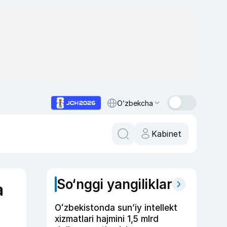
O‘zbekcha
Kabinet
So‘nggi yangiliklar
a
Oʻzbekistonda sunʼiy intellekt
xizmatlari hajmini 1,5 mlrd