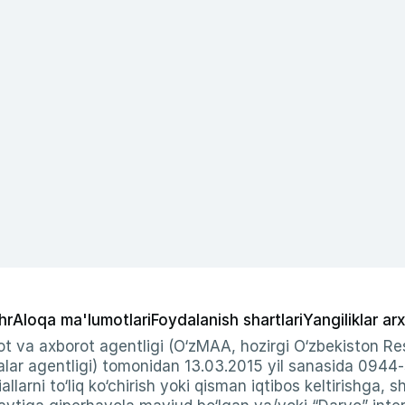
hr
Aloqa ma'lumotlari
Foydalanish shartlari
Yangiliklar arx
t va axborot agentligi (O‘zMAA, hozirgi O‘zbekiston Res
ar agentligi) tomonidan 13.03.2015 yil sanasida 0944
allarni to‘liq ko‘chirish yoki qisman iqtibos keltirishga, 