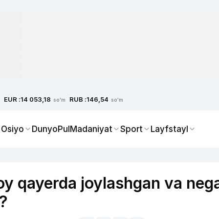
EUR :
RUB :
14 053,18
146,54
so'm
so'm
 Osiyo
Dunyo
Pul
Madaniyat
Sport
Layfstayl
joy qayerda joylashgan va neg
i?