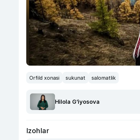
Orfild xonasi
sukunat
salomatlik
Hilola G‘iyosova
Izohlar