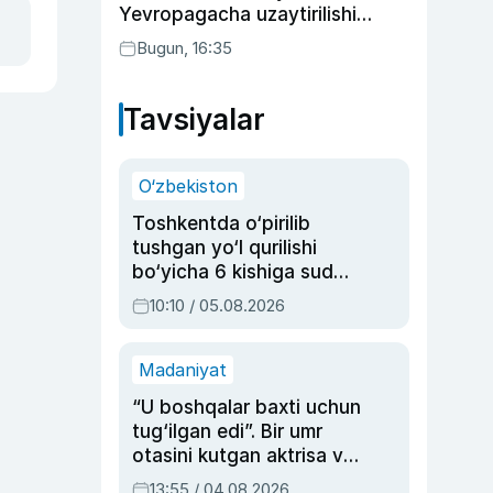
Yevropagacha uzaytirilishi
mumkin
Bugun, 16:35
Tavsiyalar
O‘zbekiston
Toshkentda o‘pirilib
tushgan yo‘l qurilishi
bo‘yicha 6 kishiga sud
hukmi o‘qildi
10:10 / 05.08.2026
Madaniyat
“U boshqalar baxti uchun
tug‘ilgan edi”. Bir umr
otasini kutgan aktrisa va
dublyaj ustasi Rimma
13:55 / 04.08.2026