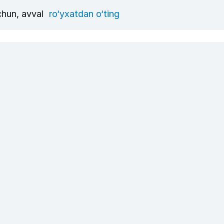
uchun, avval
ro‘yxatdan o‘ting