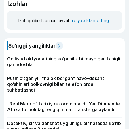
Izohlar
ro‘yxatdan o‘ting
Izoh qoldirish uchun, avval
So‘nggi yangiliklar
Gollivud aktyorlarining ko‘pchilik bilmaydigan taniqli
qarindoshlari
Putin o‘tgan yili “halok bo‘lgan” havo-desant
qo‘shinlari polkovnigi bilan telefon orqali
suhbatlashdi
“Real Madrid” tarixiy rekord o‘rnatdi: Yan Diomande
Afrika futbolidagi eng qimmat transferga aylandi
Detektiv, sir va dahshat uyg‘unligi: bir nafasda ko‘rib