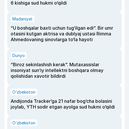
6 kishiga sud hukmi o‘qildi
Madaniyat
“U boshqalar baxti uchun tug‘ilgan edi”. Bir umr
otasini kutgan aktrisa va dublyaj ustasi Rimma
Ahmedovaning sinovlarga to‘la hayoti
Dunyo
“Biroz sekinlashish kerak”. Mutaxassislar
insoniyat sun’iy intellektni boshqara olmay
qolishidan xavotir bildirdi
O‘zbekiston
Andijonda Tracker’ga 21 nafar bog‘cha bolasini
joylab, YTH sodir etgan ayolga sud hukmi o‘qildi
O‘zbekiston