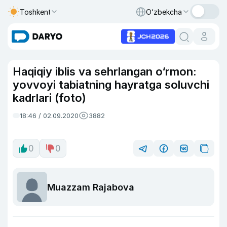
Toshkent
O‘zbekcha
Haqiqiy iblis va sehrlangan o‘rmon:
yovvoyi tabiatning hayratga soluvchi
kadrlari (foto)
18:46 / 02.09.2020
3882
0
0
Muazzam Rajabova