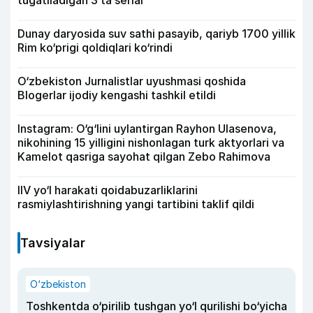
tugatiladigan 3 ta serial
Dunay daryosida suv sathi pasayib, qariyb 1700 yillik
Rim ko‘prigi qoldiqlari ko‘rindi
O‘zbekiston Jurnalistlar uyushmasi qoshida
Blogerlar ijodiy kengashi tashkil etildi
Instagram: O‘g‘lini uylantirgan Rayhon Ulasenova,
nikohining 15 yilligini nishonlagan turk aktyorlari va
Kamelot qasriga sayohat qilgan Zebo Rahimova
IIV yo‘l harakati qoidabuzarliklarini
rasmiylashtirishning yangi tartibini taklif qildi
Tavsiyalar
O‘zbekiston
Toshkentda o‘pirilib tushgan yo‘l qurilishi bo‘yicha