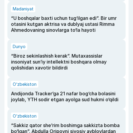
Madaniyat
“U boshqalar baxti uchun tug‘ilgan edi”. Bir umr
otasini kutgan aktrisa va dublyaj ustasi Rimma
Ahmedovaning sinovlarga to‘la hayoti
Dunyo
“Biroz sekinlashish kerak”. Mutaxassislar
insoniyat sun’iy intellektni boshqara olmay
qolishidan xavotir bildirdi
O‘zbekiston
Andijonda Tracker’ga 21 nafar bog‘cha bolasini
joylab, YTH sodir etgan ayolga sud hukmi o‘qildi
O‘zbekiston
“Sakkiz qator she’rim boshimga sakkizta bomba
bo‘lgan”. Abdulla Oripovni siyosiy ayblovlardan