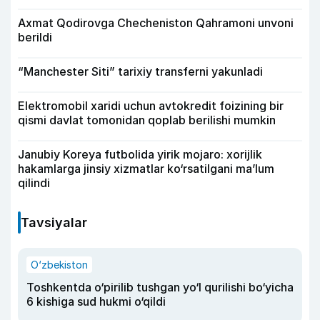
Axmat Qodirovga Checheniston Qahramoni unvoni
berildi
“Manchester Siti” tarixiy transferni yakunladi
Elektromobil xaridi uchun avtokredit foizining bir
qismi davlat tomonidan qoplab berilishi mumkin
Janubiy Koreya futbolida yirik mojaro: xorijlik
hakamlarga jinsiy xizmatlar ko‘rsatilgani ma’lum
qilindi
Tavsiyalar
O‘zbekiston
Toshkentda o‘pirilib tushgan yo‘l qurilishi bo‘yicha
6 kishiga sud hukmi o‘qildi