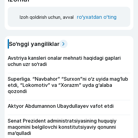
ro‘yxatdan o‘ting
Izoh qoldirish uchun, avval
So‘nggi yangiliklar
Avstriya kansleri onalar mehnati haqidagi gaplari
uchun uzr so‘radi
Superliga. “Navbahor” “Surxon”ni o‘z uyida mag‘lub
etdi, “Lokomotiv” va “Xorazm” uyda g‘alaba
qozondi
Aktyor Abdu­mannon Ubaydullayev vafot etdi
Senat Prezident administratsiyasining huquqiy
maqomini belgilovchi konstitutsiyaviy qonunni
ma’qulladi