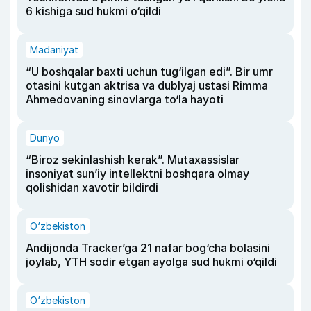
6 kishiga sud hukmi o‘qildi
Madaniyat
“U boshqalar baxti uchun tug‘ilgan edi”. Bir umr
otasini kutgan aktrisa va dublyaj ustasi Rimma
Ahmedovaning sinovlarga to‘la hayoti
Dunyo
“Biroz sekinlashish kerak”. Mutaxassislar
insoniyat sun’iy intellektni boshqara olmay
qolishidan xavotir bildirdi
O‘zbekiston
Andijonda Tracker’ga 21 nafar bog‘cha bolasini
joylab, YTH sodir etgan ayolga sud hukmi o‘qildi
O‘zbekiston