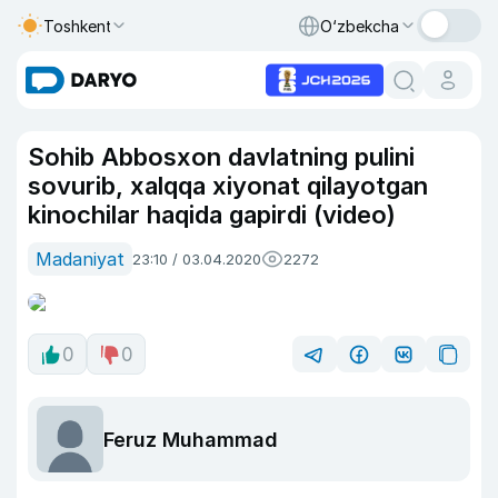
Toshkent
O‘zbekcha
Sohib Abbosxon davlatning pulini
sovurib, xalqqa xiyonat qilayotgan
kinochilar haqida gapirdi (video)
Madaniyat
23:10 / 03.04.2020
2272
0
0
Feruz Muhammad