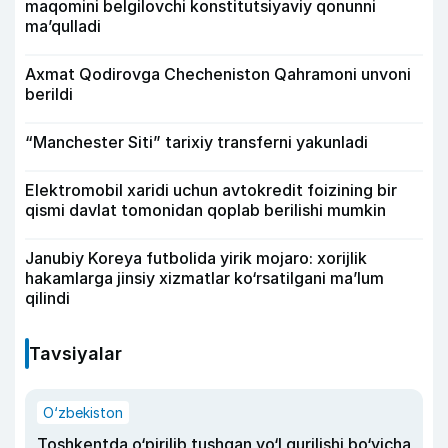
maqomini belgilovchi konstitutsiyaviy qonunni
ma’qulladi
Axmat Qodirovga Checheniston Qahramoni unvoni
berildi
“Manchester Siti” tarixiy transferni yakunladi
Elektromobil xaridi uchun avtokredit foizining bir
qismi davlat tomonidan qoplab berilishi mumkin
Janubiy Koreya futbolida yirik mojaro: xorijlik
hakamlarga jinsiy xizmatlar ko‘rsatilgani ma’lum
qilindi
Tavsiyalar
O‘zbekiston
Toshkentda o‘pirilib tushgan yo‘l qurilishi bo‘yicha