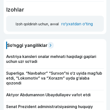
Izohlar
ro‘yxatdan o‘ting
Izoh qoldirish uchun, avval
So‘nggi yangiliklar
Avstriya kansleri onalar mehnati haqidagi gaplari
uchun uzr so‘radi
Superliga. “Navbahor” “Surxon”ni o‘z uyida mag‘lub
etdi, “Lokomotiv” va “Xorazm” uyda g‘alaba
qozondi
Aktyor Abdu­mannon Ubaydullayev vafot etdi
Senat Prezident administratsiyasining huquqiy