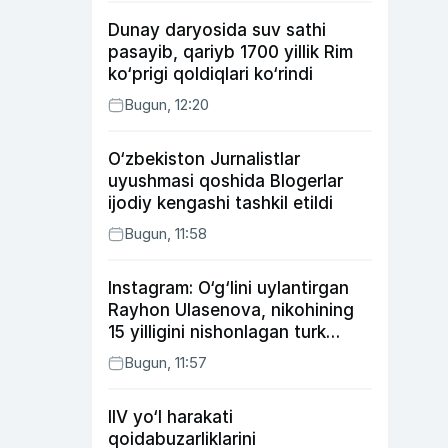
Dunay daryosida suv sathi
pasayib, qariyb 1700 yillik Rim
ko‘prigi qoldiqlari ko‘rindi
Bugun, 12:20
O‘zbekiston Jurnalistlar
uyushmasi qoshida Blogerlar
ijodiy kengashi tashkil etildi
Bugun, 11:58
Instagram: O‘g‘lini uylantirgan
Rayhon Ulasenova, nikohining
15 yilligini nishonlagan turk
aktyorlari va Kamelot qasriga
Bugun, 11:57
sayohat qilgan Zebo Rahimova
IIV yo‘l harakati
qoidabuzarliklarini