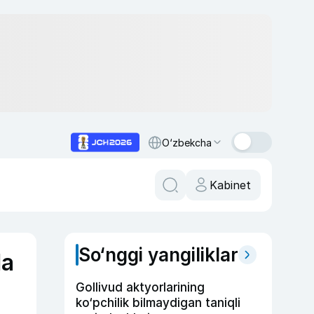
O‘zbekcha
Kabinet
So‘nggi yangiliklar
da
Gollivud aktyorlarining
ko‘pchilik bilmaydigan taniqli