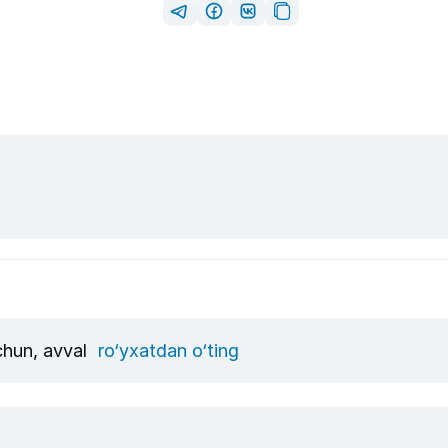
uchun, avval
ro‘yxatdan o‘ting