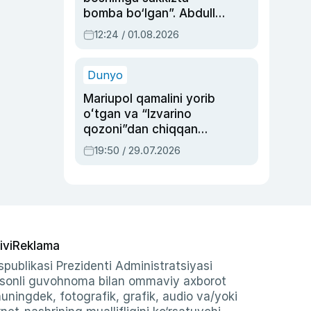
bomba bo‘lgan”. Abdulla
Oripovni siyosiy
12:24 / 01.08.2026
ayblovlardan asrab
qolgan voqea
Dunyo
Mariupol qamalini yorib
oʻtgan va “Izvarino
qozoni”dan chiqqan
qahramon — Ukraina
19:50 / 29.07.2026
armiyasi bosh
qoʻmondoni Drapatiy
haqida
ivi
Reklama
publikasi Prezidenti Administratsiyasi
-sonli guvohnoma bilan ommaviy axborot
shuningdek, fotografik, grafik, audio va/yoki