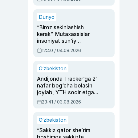
Ahmedovaning
sinovlarga to‘la hayoti
Dunyo
“Biroz sekinlashish
kerak”. Mutaxassislar
insoniyat sun’iy
intellektni boshqara
12:40 / 04.08.2026
olmay qolishidan xavotir
bildirdi
O‘zbekiston
Andijonda Tracker’ga 21
nafar bog‘cha bolasini
joylab, YTH sodir etgan
ayolga sud hukmi o‘qildi
23:41 / 03.08.2026
O‘zbekiston
“Sakkiz qator she’rim
boshimga sakkizta