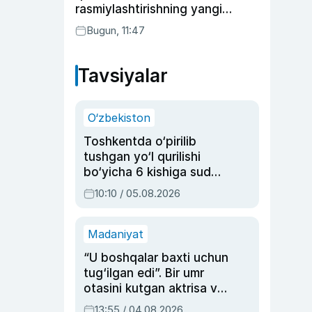
rasmiylashtirishning yangi
tartibini taklif qildi
Bugun, 11:47
Tavsiyalar
O‘zbekiston
Toshkentda o‘pirilib
tushgan yo‘l qurilishi
bo‘yicha 6 kishiga sud
hukmi o‘qildi
10:10 / 05.08.2026
Madaniyat
“U boshqalar baxti uchun
tug‘ilgan edi”. Bir umr
otasini kutgan aktrisa va
dublyaj ustasi Rimma
13:55 / 04.08.2026