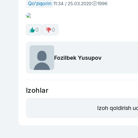
Qo‘ziqorin
11:34 / 25.03.2020
1996
0
0
Fozilbek Yusupov
Izohlar
Izoh qoldirish 