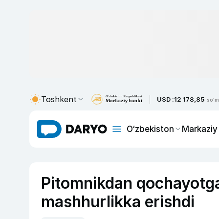
Toshkent
USD :
12 178,85
so'm
O‘zbekiston
Markaziy
Pitomnikdan qochayotgan
mashhurlikka erishdi