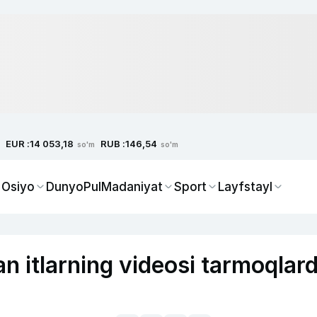
EUR :
RUB :
14 053,18
146,54
so'm
so'm
 Osiyo
Dunyo
Pul
Madaniyat
Sport
Layfstayl
 itlarning videosi tarmoqlar