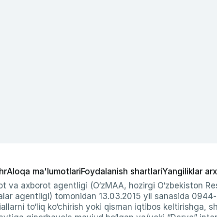
hr
Aloqa ma'lumotlari
Foydalanish shartlari
Yangiliklar arx
t va axborot agentligi (O‘zMAA, hozirgi O‘zbekiston Res
ar agentligi) tomonidan 13.03.2015 yil sanasida 0944
allarni to‘liq ko‘chirish yoki qisman iqtibos keltirishga, 