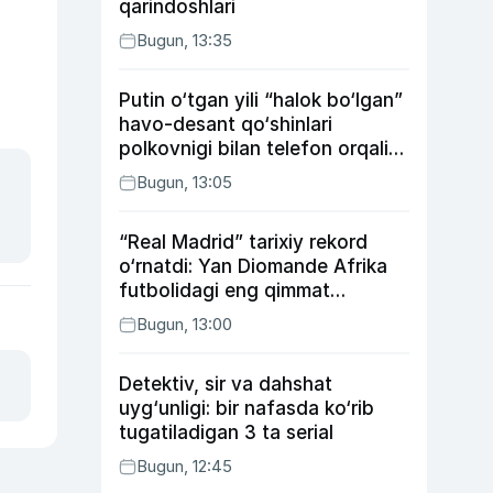
qarindoshlari
Bugun, 13:35
Putin o‘tgan yili “halok bo‘lgan”
havo-desant qo‘shinlari
polkovnigi bilan telefon orqali
suhbatlashdi
Bugun, 13:05
“Real Madrid” tarixiy rekord
o‘rnatdi: Yan Diomande Afrika
futbolidagi eng qimmat
transferga aylandi
Bugun, 13:00
Detektiv, sir va dahshat
uyg‘unligi: bir nafasda ko‘rib
tugatiladigan 3 ta serial
Bugun, 12:45