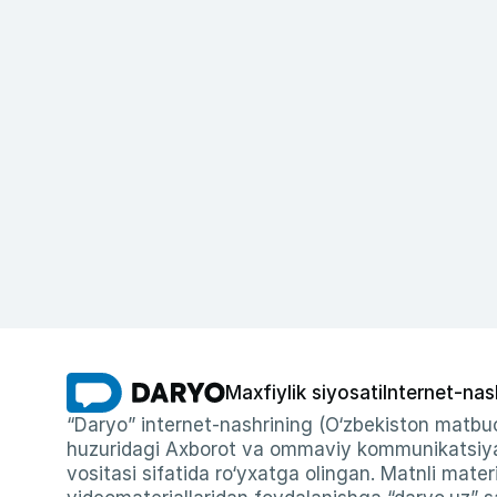
Maxfiylik siyosati
Internet-nas
“Daryo” internet-nashrining (O‘zbekiston matbuo
huzuridagi Axborot va ommaviy kommunikatsiyal
vositasi sifatida ro‘yxatga olingan. Matnli materi