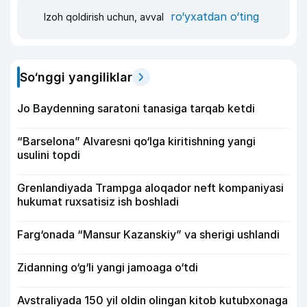
ro‘yxatdan o‘ting
Izoh qoldirish uchun, avval
So‘nggi yangiliklar
Jo Baydenning saratoni tanasiga tarqab ketdi
“Barselona” Alvaresni qo‘lga kiritishning yangi
usulini topdi
Grenlandiyada Trampga aloqador neft kompaniyasi
hukumat ruxsatisiz ish boshladi
Farg‘onada “Mansur Kazanskiy” va sherigi ushlandi
Zidanning o‘g‘li yangi jamoaga o‘tdi
Avstraliyada 150 yil oldin olingan kitob kutubxonaga