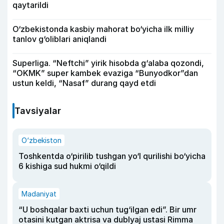
qaytarildi
O‘zbekistonda kasbiy mahorat bo‘yicha ilk milliy
tanlov g‘oliblari aniqlandi
Superliga. “Neftchi” yirik hisobda g‘alaba qozondi,
“OKMK” super kambek evaziga “Bunyodkor”dan
ustun keldi, “Nasaf” durang qayd etdi
Tavsiyalar
O‘zbekiston
Toshkentda o‘pirilib tushgan yo‘l qurilishi bo‘yicha
6 kishiga sud hukmi o‘qildi
Madaniyat
“U boshqalar baxti uchun tug‘ilgan edi”. Bir umr
otasini kutgan aktrisa va dublyaj ustasi Rimma