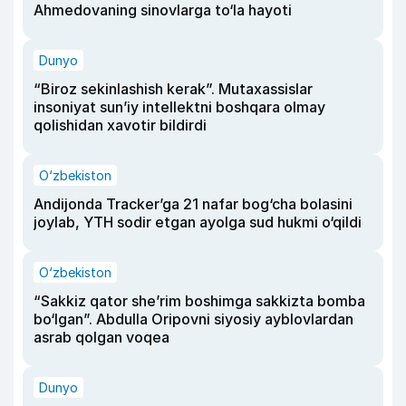
Ahmedovaning sinovlarga to‘la hayoti
Dunyo
“Biroz sekinlashish kerak”. Mutaxassislar
insoniyat sun’iy intellektni boshqara olmay
qolishidan xavotir bildirdi
O‘zbekiston
Andijonda Tracker’ga 21 nafar bog‘cha bolasini
joylab, YTH sodir etgan ayolga sud hukmi o‘qildi
O‘zbekiston
“Sakkiz qator she’rim boshimga sakkizta bomba
bo‘lgan”. Abdulla Oripovni siyosiy ayblovlardan
asrab qolgan voqea
Dunyo