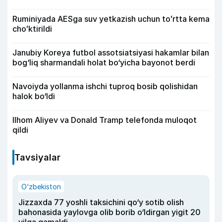
Ruminiyada AESga suv yetkazish uchun toʻrtta kema
choʻktirildi
Janubiy Koreya futbol assotsiatsiyasi hakamlar bilan
bog‘liq sharmandali holat bo‘yicha bayonot berdi
Navoiyda yollanma ishchi tuproq bosib qolishidan
halok bo‘ldi
Ilhom Aliyev va Donald Tramp telefonda muloqot
qildi
Tavsiyalar
O‘zbekiston
Jizzaxda 77 yoshli taksichini qo‘y sotib olish
bahonasida yaylovga olib borib o‘ldirgan yigit 20