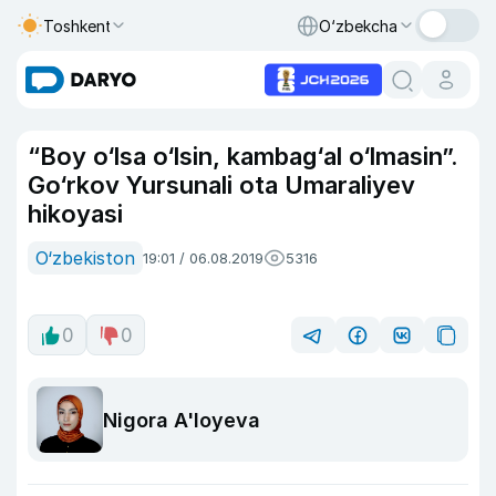
Toshkent
O‘zbekcha
“Boy o‘lsa o‘lsin, kambag‘al o‘lmasin”.
Go‘rkov Yursunali ota Umaraliyev
hikoyasi
O‘zbekiston
19:01 / 06.08.2019
5316
0
0
Nigora A'loyeva