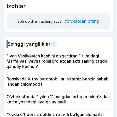
Izohlar
ro‘yxatdan o‘ting
Izoh qoldirish uchun, avval
So‘nggi yangiliklar
“Ivan Vasilyevich kasbini o‘zgartiradi” filmidagi
Marfa Vasilyevna rolini ijro etgan aktrisaning taqdiri
qanday kechdi?
Rossiyada Xitoy avtomobillari sifatsiz benzin sabab
ishdan chiqmoqda
O‘zbekistonda 1 yilda 11 mingdan ortiq erkak o‘zidan
katta yoshdagi ayolga uylandi
Yozda e’tiborsiz qoldirish xavfli bo‘lgan alomatlar