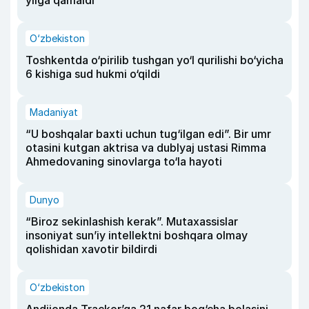
yilga qamaldi
O‘zbekiston
Toshkentda o‘pirilib tushgan yo‘l qurilishi bo‘yicha
6 kishiga sud hukmi o‘qildi
Madaniyat
“U boshqalar baxti uchun tug‘ilgan edi”. Bir umr
otasini kutgan aktrisa va dublyaj ustasi Rimma
Ahmedovaning sinovlarga to‘la hayoti
Dunyo
“Biroz sekinlashish kerak”. Mutaxassislar
insoniyat sun’iy intellektni boshqara olmay
qolishidan xavotir bildirdi
O‘zbekiston