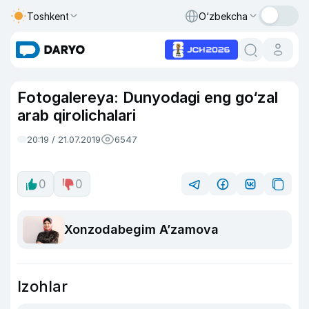
Toshkent
O‘zbekcha
Fotogalereya: Dunyodagi eng go‘zal
arab qirolichalari
20:19 / 21.07.2019
6547
0
0
Xonzodabegim Aʼzamova
Izohlar