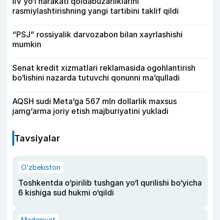
IIV yo‘l harakati qoidabuzarliklarini
rasmiylashtirishning yangi tartibini taklif qildi
“PSJ” rossiyalik darvozabon bilan xayrlashishi
mumkin
Senat kredit xizmatlari reklamasida ogohlantirish
bo‘lishini nazarda tutuvchi qonunni ma’qulladi
AQSH sudi Meta’ga 567 mln dollarlik maxsus
jamg‘arma joriy etish majburiyatini yukladi
Tavsiyalar
O‘zbekiston
Toshkentda o‘pirilib tushgan yo‘l qurilishi bo‘yicha
6 kishiga sud hukmi o‘qildi
Madaniyat