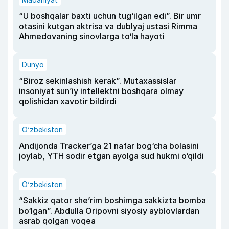
“U boshqalar baxti uchun tug‘ilgan edi”. Bir umr
otasini kutgan aktrisa va dublyaj ustasi Rimma
Ahmedovaning sinovlarga to‘la hayoti
Dunyo
“Biroz sekinlashish kerak”. Mutaxassislar
insoniyat sun’iy intellektni boshqara olmay
qolishidan xavotir bildirdi
O‘zbekiston
Andijonda Tracker’ga 21 nafar bog‘cha bolasini
joylab, YTH sodir etgan ayolga sud hukmi o‘qildi
O‘zbekiston
“Sakkiz qator she’rim boshimga sakkizta bomba
bo‘lgan”. Abdulla Oripovni siyosiy ayblovlardan
asrab qolgan voqea