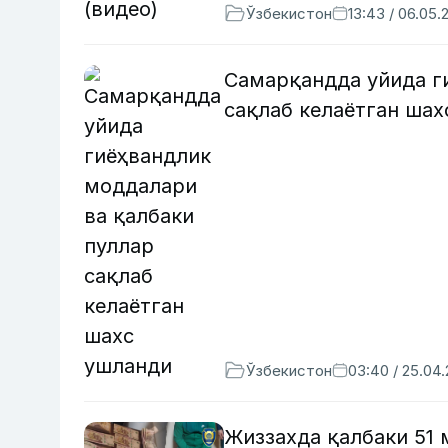
Ўзбекистон
13:43 / 06.05.
Самарқандда уйида г
сақлаб келаётган ша
Ўзбекистон
03:40 / 25.04
Жиззахда қалбаки 51 