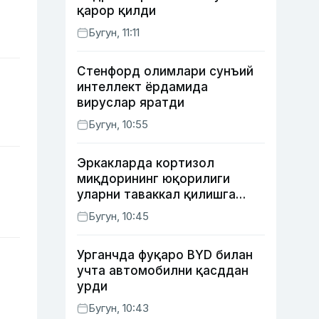
қарор қилди
Бугун, 11:11
Стенфорд олимлари сунъий
интеллект ёрдамида
вируслар яратди
Бугун, 10:55
Эркакларда кортизол
миқдорининг юқорилиги
уларни таваккал қилишга
ундайди — янги тадқиқот
Бугун, 10:45
Урганчда фуқаро BYD билан
учта автомобилни қасддан
урди
Бугун, 10:43