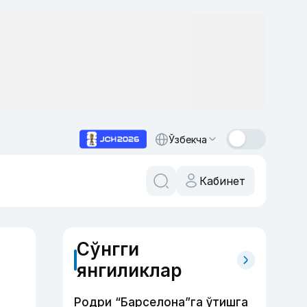
Ўзбекча
Кабинет
Сўнгги
янгиликлар
Родри “Барселона”га ўтишга