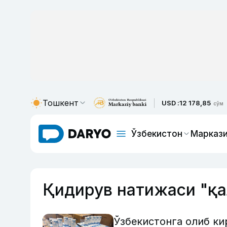
Тошкент
USD :
12 178,85
сўм
Ўзбекистон
Маркази
Қидирув натижаси "қа
Ўзбекистонга олиб ки