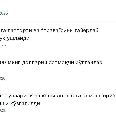
.2026
та паспорти ва “права”сини тайёрлаб,
руҳ ушланди
2026
100 минг долларни сотмоқчи бўлганлар
2026
г пулларини қалбаки долларга алмаштириб
иши қўзғатилди
026