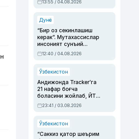
13:55 / 04.08.2026
устаси Римма
Аҳмедованинг
синовларга тўла ҳаёти
Дунё
“Бир оз секинлашиш
керак”. Мутахассислар
инсоният сунъий
интеллектни бошқара
12:40 / 04.08.2026
ан
олмай қолишидан
хавотир билдирди
Ўзбекистон
Андижонда Tracker’га
21 нафар боғча
боласини жойлаб, ЙТҲ
содир этган аёлга суд
23:41 / 03.08.2026
ҳукми ўқилди
Ўзбекистон
“Саккиз қатор шеърим