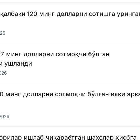
қалбаки 120 минг долларни сотишга уринга
026
,7 минг долларни сотмоқчи бўлган
и ушланди
2026
0 минг долларни сотмоқчи бўлган икки эрк
.2026
орилар ишлаб чиқараётган шахслар ҳисбга