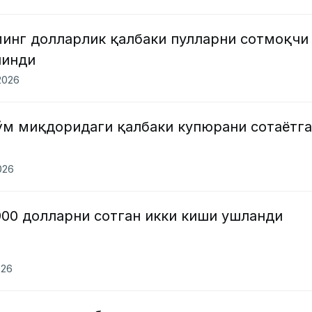
минг долларлик қалбаки пулларни сотмоқчи
линди
2026
ўм миқдоридаги қалбаки купюрани сотаётг
026
900 долларни сотган икки киши ушланди
026