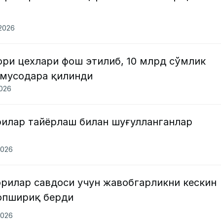
.2026
ри цехлари фош этилиб, 10 млрд сўмлик
 мусодара қилинди
2026
рилар тайёрлаш билан шуғулланганлар
2026
орилар савдоси учун жавобгарликни кескин
опшириқ берди
2026