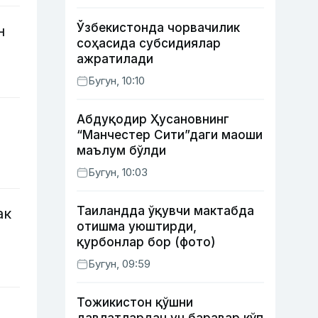
Ўзбекистонда чорвачилик
н
соҳасида субсидиялар
ажратилади
Бугун, 10:10
Абдуқодир Ҳусановнинг
“Манчестер Сити”даги маоши
маълум бўлди
Бугун, 10:03
Таиландда ўқувчи мактабда
ак
отишма уюштирди,
қурбонлар бор (фото)
Бугун, 09:59
Тожикистон қўшни