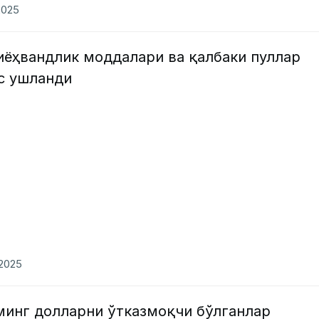
2025
иёҳвандлик моддалари ва қалбаки пуллар
хс ушланди
.2025
минг долларни ўтказмоқчи бўлганлар