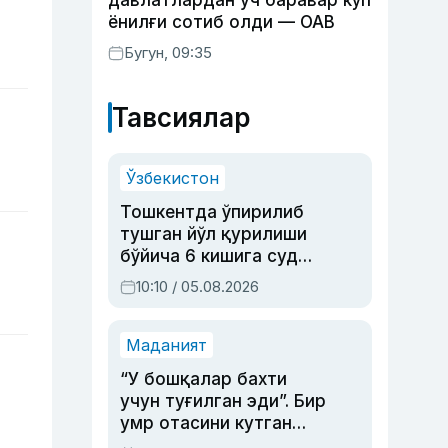
давлатлардан уч баравар кўп
ёнилғи сотиб олди — ОАВ
Бугун, 09:35
Тавсиялар
Ўзбекистон
Тошкентда ўпирилиб
тушган йўл қурилиши
бўйича 6 кишига суд
ҳукми ўқилди
10:10 / 05.08.2026
Маданият
“У бошқалар бахти
учун туғилган эди”. Бир
умр отасини кутган
актриса ва дубльяж