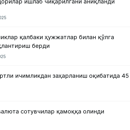
дорилар ишлаб чиқарилгани аниқланди
2025
ликлар қалбаки ҳужжатлар билан қўлга
ҳлантириш берди
025
иртли ичимликдан заҳарланиш оқибатида 45
валюта сотувчилар қамоққа олинди