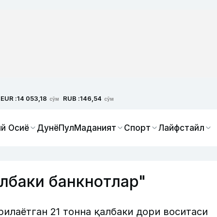
EUR :
RUB :
14 053,18
146,54
сўм
сўм
й Осиё
Дунё
Пул
Маданият
Спорт
Лайфстайл
лбаки банкнотлар"
рилаётган 21 тонна қалбаки дори воситаси