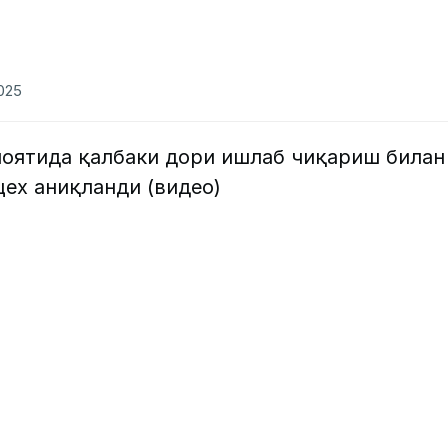
2025
лоятида қалбаки дори ишлаб чиқариш билан
ех аниқланди (видео)