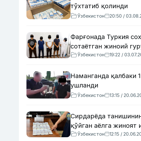
тўхтатиб қолинди
Ўзбекистон
20:50 / 03.08
Фарғонада Туркия сох
сотаётган жиноий гу
Ўзбекистон
19:22 / 03.07.
Наманганда қалбаки 
ушланди
Ўзбекистон
13:15 / 20.06.
Сирдарёда танишинин
қўйган аёлга жиноят 
Ўзбекистон
12:15 / 20.06.2