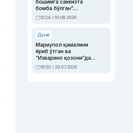
бошимга саккизта
бомба бўлган”.
Абдулла Ориповни
12:24 / 01.08.2026
сиёсий айбловлардан
асраб қолган воқеа
Дунё
Мариупол қамалини
ёриб ўтган ва
“Изварино қозони”дан
чиққан қаҳрамон —
19:50 / 29.07.2026
Украина армияси бош
қўмондони Драпатий
ҳақида