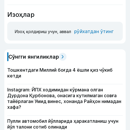
Изоҳлар
рўйхатдан ўтинг
Изоҳ қолдириш учун, аввал
Сўнгги янгиликлар
Тошкентдаги Миллий боғда 4 ёшли қиз чўкиб
кетди
Instagram: ЙПХ ходимидан кўрмана олган
Дурдона Қурбонова, онасига кутилмаган совға
тайёрлаган Умид винес, хонанда Райҳон нимадан
хафа?
Пулли автомобил йўлларида ҳаракатланиш учун
йўл талони сотиб олинади