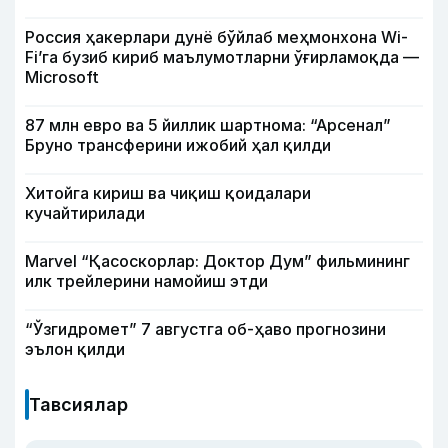
Россия ҳакерлари дунё бўйлаб меҳмонхона Wi-
Fi’га бузиб кириб маълумотларни ўғирламоқда —
Microsoft
87 млн евро ва 5 йиллик шартнома: “Арсенал”
Бруно трансферини ижобий ҳал қилди
Хитойга кириш ва чиқиш қоидалари
кучайтирилади
Marvel “Қасоскорлар: Доктор Дум” фильмининг
илк трейлерини намойиш этди
“Ўзгидромет” 7 августга об-ҳаво прогнозини
эълон қилди
Тавсиялар