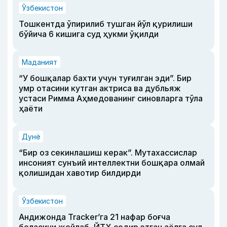
Ўзбекистон
Тошкентда ўпирилиб тушган йўл қурилиши
бўйича 6 кишига суд ҳукми ўқилди
Маданият
“У бошқалар бахти учун туғилган эди”. Бир
умр отасини кутган актриса ва дубльяж
устаси Римма Аҳмедованинг синовларга тўла
ҳаёти
Дунё
“Бир оз секинлашиш керак”. Мутахассислар
инсоният сунъий интеллектни бошқара олмай
қолишидан хавотир билдирди
Ўзбекистон
Андижонда Tracker’га 21 нафар боғча