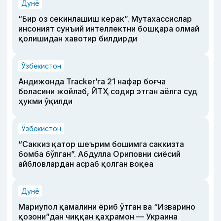
Дунё
“Бир оз секинлашиш керак”. Мутахассислар
инсоният сунъий интеллектни бошқара олмай
қолишидан хавотир билдирди
Ўзбекистон
Андижонда Tracker’га 21 нафар боғча
боласини жойлаб, ЙТҲ содир этган аёлга суд
ҳукми ўқилди
Ўзбекистон
“Саккиз қатор шеърим бошимга саккизта
бомба бўлган”. Абдулла Ориповни сиёсий
айбловлардан асраб қолган воқеа
Дунё
Мариупол қамалини ёриб ўтган ва “Изварино
қозони”дан чиққан қаҳрамон — Украина