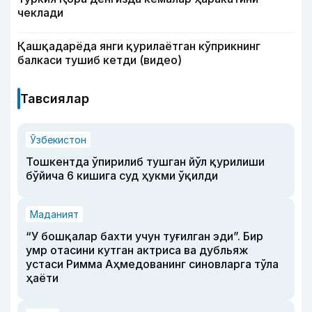
чеклади
Қашқадарёда янги қурилаётган кўприкнинг
балкаси тушиб кетди (видео)
Тавсиялар
Ўзбекистон
Тошкентда ўпирилиб тушган йўл қурилиши
бўйича 6 кишига суд ҳукми ўқилди
Маданият
“У бошқалар бахти учун туғилган эди”. Бир
умр отасини кутган актриса ва дубльяж
устаси Римма Аҳмедованинг синовларга тўла
ҳаёти