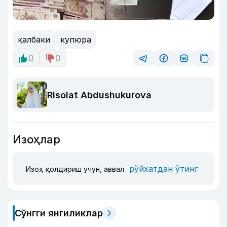
қалбаки
купюра
0
0
Risolat Abdushukurova
Изоҳлар
рўйхатдан ўтинг
Изоҳ қолдириш учун, аввал
Сўнгги янгиликлар