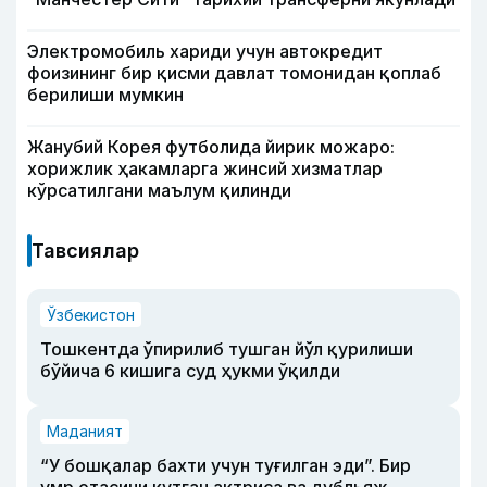
Электромобиль хариди учун автокредит
фоизининг бир қисми давлат томонидан қоплаб
берилиши мумкин
Жанубий Корея футболида йирик можаро:
хорижлик ҳакамларга жинсий хизматлар
кўрсатилгани маълум қилинди
Тавсиялар
Ўзбекистон
Тошкентда ўпирилиб тушган йўл қурилиши
бўйича 6 кишига суд ҳукми ўқилди
Маданият
“У бошқалар бахти учун туғилган эди”. Бир