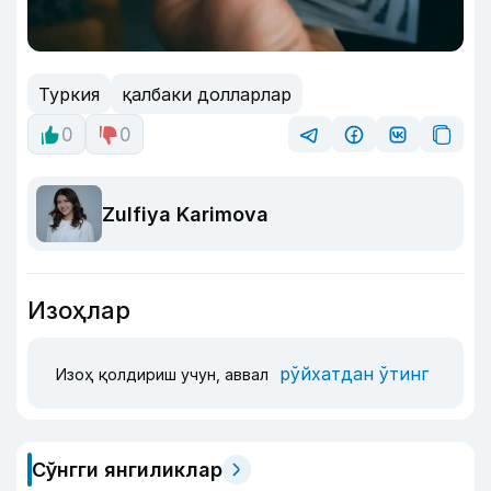
Туркия
қалбаки долларлар
0
0
Zulfiya Karimova
Изоҳлар
рўйхатдан ўтинг
Изоҳ қолдириш учун, аввал
Сўнгги янгиликлар