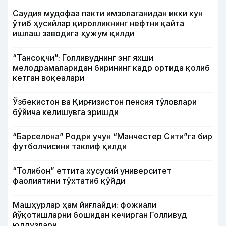
Саудия мудофаа пакти имзолаганидан икки кун
ўтиб ҳусийлар қиролликнинг нефтни қайта
ишлаш заводига ҳужум қилди
“Тансоқчи”: Голливуднинг энг яхши
мелодрамаларидан бирининг кадр ортида қолиб
кетган воқеалари
Ўзбекистон ва Қирғизистон пенсия тўловлари
бўйича келишувга эришди
“Барселона” Родри учун “Манчестер Сити”га бир
футболчисини таклиф қилди
“Толибон” еттита хусусий университет
фаолиятини тўхтатиб қўйди
Машҳурлар ҳам йиғлайди: фожиали
йўқотишларни бошидан кечирган Голливуд
юлдузлари