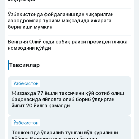
Ўзбекистонда фойдаланишдан чиқарилган
аэродромлар туризм мақсадида ижарага
берилиши мумкин
Венгрия Олий суди собиқ раиси президентликка
номзодини қўйди
Тавсиялар
Ўзбекистон
Жиззахда 77 ёшли таксичини қўй сотиб олиш
баҳонасида яйловга олиб бориб ўлдирган
йигит 20 йилга қамалди
Ўзбекистон
Тошкентда ўпирилиб тушган йўл қурилиши
бўйича 6 кишига суд ҳукми ўқилди