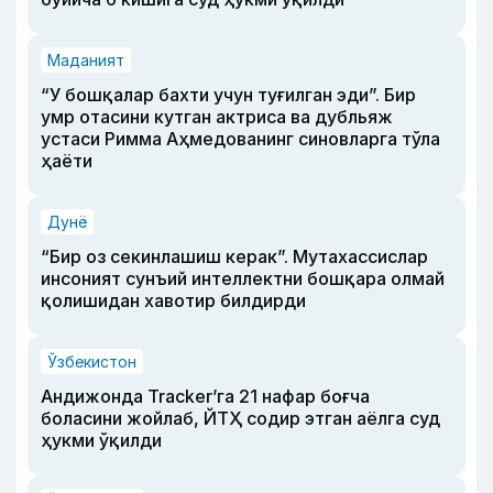
Маданият
“У бошқалар бахти учун туғилган эди”. Бир
умр отасини кутган актриса ва дубльяж
устаси Римма Аҳмедованинг синовларга тўла
ҳаёти
Дунё
“Бир оз секинлашиш керак”. Мутахассислар
инсоният сунъий интеллектни бошқара олмай
қолишидан хавотир билдирди
Ўзбекистон
Андижонда Tracker’га 21 нафар боғча
боласини жойлаб, ЙТҲ содир этган аёлга суд
ҳукми ўқилди