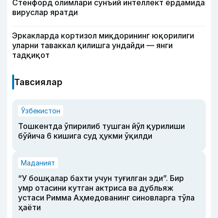
Стенфорд олимлари сунъий интеллект ёрдамида
вируслар яратди
Эркакларда кортизол миқдорининг юқорилиги
уларни таваккал қилишга ундайди — янги
тадқиқот
Тавсиялар
Ўзбекистон
Тошкентда ўпирилиб тушган йўл қурилиши
бўйича 6 кишига суд ҳукми ўқилди
Маданият
“У бошқалар бахти учун туғилган эди”. Бир
умр отасини кутган актриса ва дубльяж
устаси Римма Аҳмедованинг синовларга тўла
ҳаёти