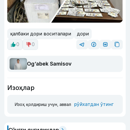
қалбаки дори воситалари
дори
0
0
Og‘abek Samisov
Изоҳлар
рўйхатдан ўтинг
Изоҳ қолдириш учун, аввал
Сўнгги янгиликлар