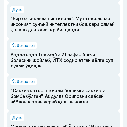
Дунё
“Бир оз секинлашиш керак”. Мутахассислар
инсоният сунъий интеллектни бошқара олмай
қолишидан хавотир билдирди
Ўзбекистон
Андижонда Tracker’га 21 нафар боғча
боласини жойлаб, ЙТҲ содир этган аёлга суд
ҳукми ўқилди
Ўзбекистон
“Саккиз қатор шеърим бошимга саккизта
бомба бўлган”. Абдулла Ориповни сиёсий
айбловлардан асраб қолган воқеа
Дунё
Мариупол қамалини ёриб ўтган ва “Изварино