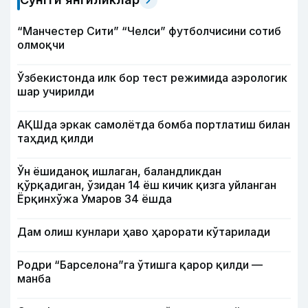
“Манчестер Сити” “Челси” футболчисини сотиб
олмоқчи
Ўзбекистонда илк бор тест режимида аэрологик
шар учирилди
АҚШда эркак самолётда бомба портлатиш билан
таҳдид қилди
Ўн ёшиданоқ ишлаган, баландликдан
қўрқадиган, ўзидан 14 ёш кичик қизга уйланган
Ёрқинхўжа Умаров 34 ёшда
Дам олиш кунлари ҳаво ҳарорати кўтарилади
Родри “Барселона”га ўтишга қарор қилди —
манба