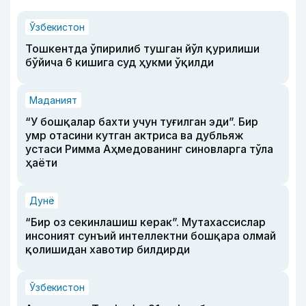
Ўзбекистон
Тошкентда ўпирилиб тушган йўл қурилиши
бўйича 6 кишига суд ҳукми ўқилди
Маданият
“У бошқалар бахти учун туғилган эди”. Бир
умр отасини кутган актриса ва дубльяж
устаси Римма Аҳмедованинг синовларга тўла
ҳаёти
Дунё
“Бир оз секинлашиш керак”. Мутахассислар
инсоният сунъий интеллектни бошқара олмай
қолишидан хавотир билдирди
Ўзбекистон