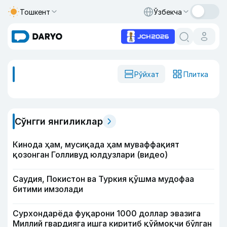
Тошкент
Ўзбекча
Рўйхат
Плитка
Сўнгги янгиликлар
Кинода ҳам, мусиқада ҳам муваффақият
қозонган Голливуд юлдузлари (видео)
Саудия, Покистон ва Туркия қўшма мудофаа
битими имзолади
Сурхондарёда фуқарони 1000 доллар эвазига
Миллий гвардияга ишга киритиб қўймоқчи бўлган