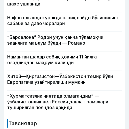
шахс ушланди
Нафас олганда куракда оғриқ пайдо бўлишининг
сабаби ва даво чоралари
“Барселона” Родри учун қанча тўламоқчи
эканлиги маълум бўлди — Романо
Наманган шаҳар собиқ ҳокими 11 йилга
озодликдан маҳрум қилинди
Хитой—Қирғизистон—Ўзбекистон темир йўли
Европагача узайтирилиши мумкин
“Ҳурматсизлик ниятида олмагандим” —
ўзбекистонлик аёл Россия давлат рамзлари
туширилган пояндоз ҳақида
Тавсиялар