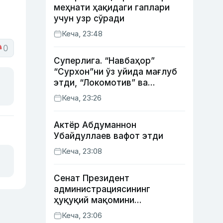
меҳнати ҳақидаги гаплари
учун узр сўради
Кеча, 23:48
0
Суперлига. “Навбаҳор”
“Сурхон”ни ўз уйида мағлуб
этди, “Локомотив” ва
“Хоразм” уйда ғалаба
Кеча, 23:26
қозонди
Актёр Абду­маннон
Убайдуллаев вафот этди
Кеча, 23:08
Сенат Президент
администрациясининг
ҳуқуқий мақомини
белгиловчи конституциявий
Кеча, 23:06
қонунни маъқуллади