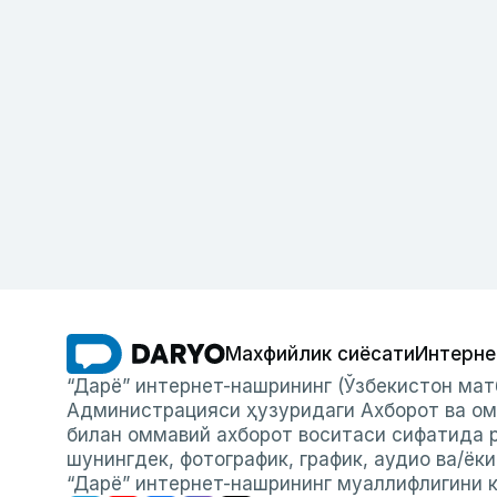
Махфийлик сиёсати
Интерне
“Дарё” интернет-нашрининг (Ўзбекистон мат
Администрацияси ҳузуридаги Ахборот ва ом
билан оммавий ахборот воситаси сифатида р
шунингдек, фотографик, график, аудио ва/ёк
“Дарё” интернет-нашрининг муаллифлигини к