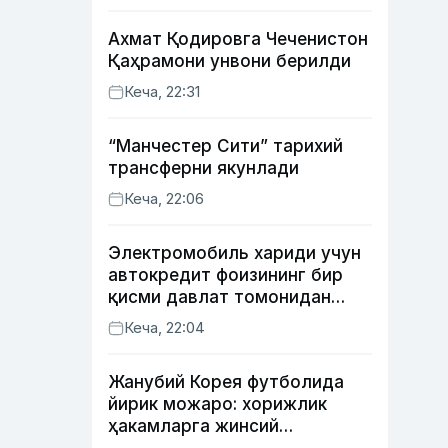
Ахмат Қодировга Чеченистон
Қаҳрамони унвони берилди
Кеча, 22:31
“Манчестер Сити” тарихий
трансферни якунлади
Кеча, 22:06
Электромобиль хариди учун
автокредит фоизининг бир
қисми давлат томонидан
қоплаб берилиши мумкин
Кеча, 22:04
Жанубий Корея футболида
йирик можаро: хорижлик
ҳакамларга жинсий