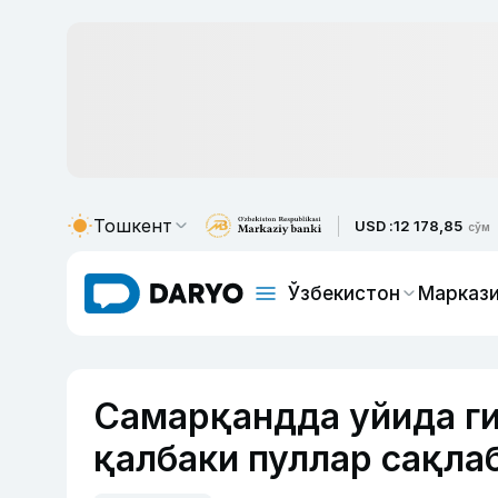
Тошкент
USD :
12 178,85
сўм
Ўзбекистон
Маркази
Самарқандда уйида г
қалбаки пуллар сақла