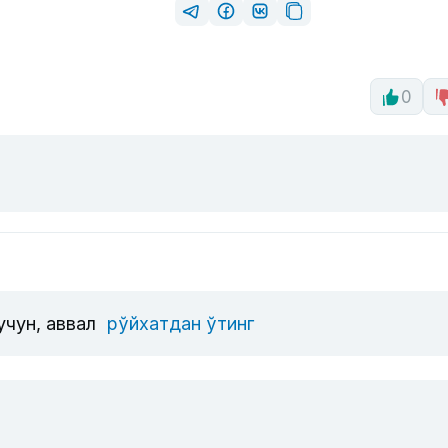
0
учун, аввал
рўйхатдан ўтинг