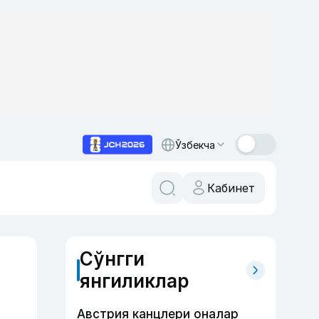
Ўзбекча
Кабинет
Сўнгги
янгиликлар
Австрия канцлери оналар