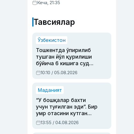
хизматлар кўрсатилгани
Кеча, 21:35
маълум қилинди
Тавсиялар
Ўзбекистон
Тошкентда ўпирилиб
тушган йўл қурилиши
бўйича 6 кишига суд
ҳукми ўқилди
10:10 / 05.08.2026
Маданият
“У бошқалар бахти
учун туғилган эди”. Бир
умр отасини кутган
актриса ва дубльяж
13:55 / 04.08.2026
устаси Римма
Аҳмедованинг