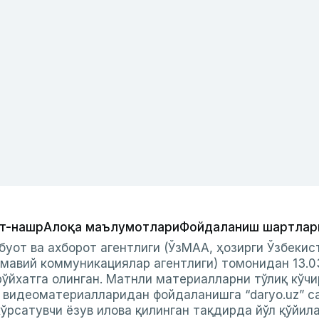
т-нашр
Алоқа маълумотлари
Фойдаланиш шартлар
буот ва ахборот агентлиги (ЎзМАА, ҳозирги Ўзбеки
мавий коммуникациялар агентлиги) томонидан 13.0
ўйхатга олинган. Матнли материалларни тўлиқ кўчи
и видеоматериалларидан фойдаланишга “daryo.uz” с
ўрсатувчи ёзув илова қилинган тақдирда йўл қўйил