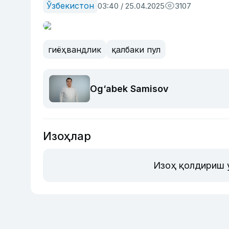
Ўзбекистон
03:40 / 25.04.2025
3107
гиёҳвандлик
қалбаки пул
Og‘abek Samisov
Изоҳлар
Изоҳ қолдириш 