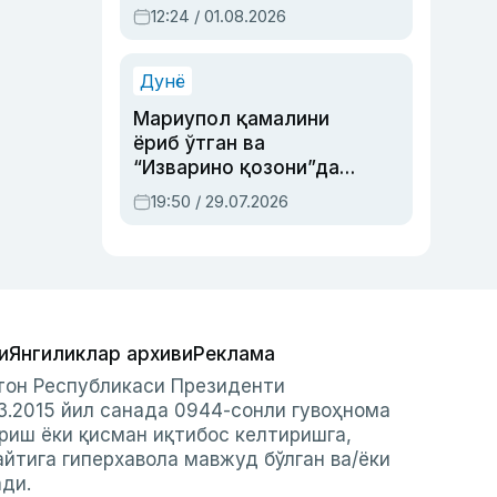
Абдулла Ориповни
12:24 / 01.08.2026
сиёсий айбловлардан
асраб қолган воқеа
Дунё
Мариупол қамалини
ёриб ўтган ва
“Изварино қозони”дан
чиққан қаҳрамон —
19:50 / 29.07.2026
Украина армияси бош
қўмондони Драпатий
ҳақида
и
Янгиликлар архиви
Реклама
стон Республикаси Президенти
3.2015 йил санада 0944-сонли гувоҳнома
риш ёки қисман иқтибос келтиришга,
айтига гиперхавола мавжуд бўлган ва/ёки
ади.