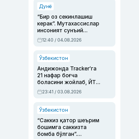
синовларга тўла ҳаёти
Дунё
“Бир оз секинлашиш
керак”. Мутахассислар
инсоният сунъий
интеллектни бошқара
12:40 / 04.08.2026
олмай қолишидан
хавотир билдирди
Ўзбекистон
Андижонда Tracker’га
21 нафар боғча
боласини жойлаб, ЙТҲ
содир этган аёлга суд
23:41 / 03.08.2026
ҳукми ўқилди
Ўзбекистон
“Саккиз қатор шеърим
бошимга саккизта
бомба бўлган”.