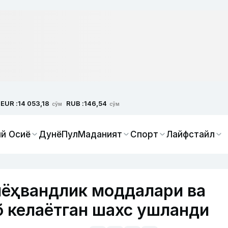
EUR :
RUB :
14 053,18
146,54
сўм
сўм
й Осиё
Дунё
Пул
Маданият
Спорт
Лайфстайл
иёҳвандлик моддалари ва
б келаётган шахс ушланди