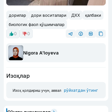
дорилар
дори воситалари
ДХХ
қалбаки
биологик фаол қўшимчалар
0
0
Nigora A'loyeva
Изоҳлар
рўйхатдан ўтинг
Изоҳ қолдириш учун, аввал