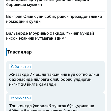
берилиши мумкин
Венгрия Олий суди собиқ раиси президентликка
номзодини қўйди
Вальверде Моуриньо ҳақида: “Унинг бундай
инсон эканини кутмаган эдим”
Тавсиялар
Ўзбекистон
Жиззахда 77 ёшли таксичини қўй сотиб олиш
баҳонасида яйловга олиб бориб ўлдирган
йигит 20 йилга қамалди
Ўзбекистон
Тошкентда ўпирилиб тушган йўл қурилиши
бўйича 6 кишига суд ҳукми ўқилди