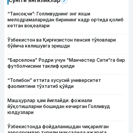
Сўнгги янгиликлар
“Тансоқчи”: Голливуднинг энг яхши
мелодрамаларидан бирининг кадр ортида қолиб
кетган воқеалари
Ўзбекистон ва Қирғизистон пенсия тўловлари
бўйича келишувга эришди
“Барселона” Родри учун “Манчестер Сити”га бир
футболчисини таклиф қилди
“Толибон” еттита хусусий университет
фаолиятини тўхтатиб қўйди
Машҳурлар ҳам йиғлайди: фожиали
йўқотишларни бошидан кечирган Голливуд
юлдузлари
Ўзбекистонда фойдаланишдан чиқарилган
аэродромлар туризм мақсадида ижарага