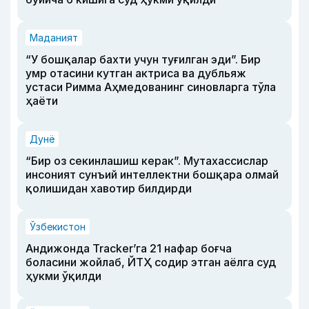
Маданият
“У бошқалар бахти учун туғилган эди”. Бир
умр отасини кутган актриса ва дубльяж
устаси Римма Аҳмедованинг синовларга тўла
ҳаёти
Дунё
“Бир оз секинлашиш керак”. Мутахассислар
инсоният сунъий интеллектни бошқара олмай
қолишидан хавотир билдирди
Ўзбекистон
Андижонда Tracker’га 21 нафар боғча
боласини жойлаб, ЙТҲ содир этган аёлга суд
ҳукми ўқилди