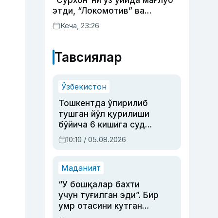
“Сурхон”ни ўз уйида мағлуб
этди, “Локомотив” ва
“Хоразм” уйда ғалаба
Кеча, 23:26
қозонди
Тавсиялар
Ўзбекистон
Тошкентда ўпирилиб
тушган йўл қурилиши
бўйича 6 кишига суд
ҳукми ўқилди
10:10 / 05.08.2026
Маданият
“У бошқалар бахти
учун туғилган эди”. Бир
умр отасини кутган
актриса ва дубльяж