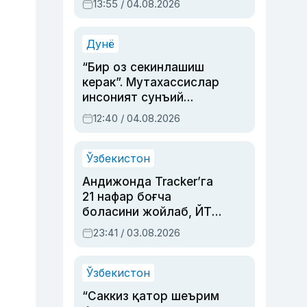
13:55 / 04.08.2026
устаси Римма
Аҳмедованинг
синовларга тўла ҳаёти
Дунё
“Бир оз секинлашиш
керак”. Мутахассислар
инсоният сунъий
интеллектни бошқара
12:40 / 04.08.2026
олмай қолишидан
хавотир билдирди
Ўзбекистон
Андижонда Tracker’га
21 нафар боғча
боласини жойлаб, ЙТҲ
содир этган аёлга суд
23:41 / 03.08.2026
ҳукми ўқилди
Ўзбекистон
“Саккиз қатор шеърим