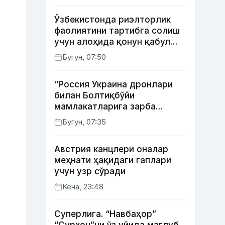
Ўзбекистонда риэлторлик
фаолиятини тартибга солиш
учун алоҳида қонун қабул
қилинди
Бугун, 07:50
“Россия Украина дронлари
билан Болтиқбўйи
мамлакатларига зарба
бермоқчи” — Литва мудофаа
Бугун, 07:35
вазири
Австрия канцлери оналар
меҳнати ҳақидаги гаплари
учун узр сўради
Кеча, 23:48
Суперлига. “Навбаҳор”