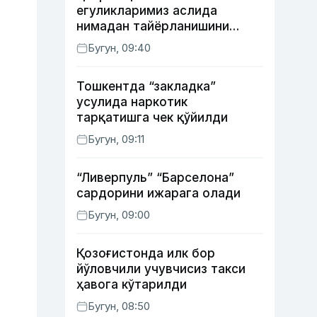
егуликларимиз аслида
нимадан тайёрланишини
биласизми?
Бугун, 09:40
Тошкентда “закладка”
усулида наркотик
тарқатишга чек қўйилди
Бугун, 09:11
“Ливерпуль” “Барселона”
сардорини ижарага олади
Бугун, 09:00
Қозоғистонда илк бор
йўловчили учувчисиз такси
ҳавога кўтарилди
Бугун, 08:50