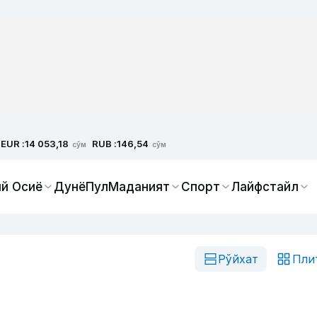
EUR :
RUB :
14 053,18
146,54
сўм
сўм
й Осиё
Дунё
Пул
Маданият
Спорт
Лайфстайл
Рўйхат
Пли