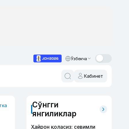
Ўзбекча
Кабинет
Сўнгги
тка
янгиликлар
Ҳайрон қоласиз: севимли