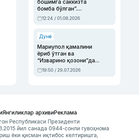
бошимга саккизта
бомба бўлган”.
Абдулла Ориповни
12:24 / 01.08.2026
сиёсий айбловлардан
асраб қолган воқеа
Дунё
Мариупол қамалини
ёриб ўтган ва
“Изварино қозони”дан
чиққан қаҳрамон —
19:50 / 29.07.2026
Украина армияси бош
қўмондони Драпатий
ҳақида
и
Янгиликлар архиви
Реклама
стон Республикаси Президенти
3.2015 йил санада 0944-сонли гувоҳнома
риш ёки қисман иқтибос келтиришга,