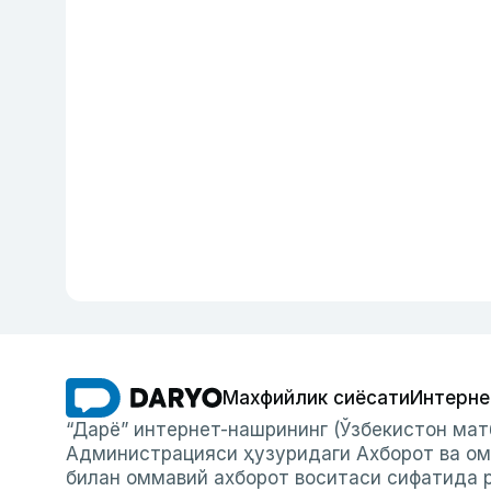
Махфийлик сиёсати
Интерне
“Дарё” интернет-нашрининг (Ўзбекистон мат
Администрацияси ҳузуридаги Ахборот ва ом
билан оммавий ахборот воситаси сифатида р