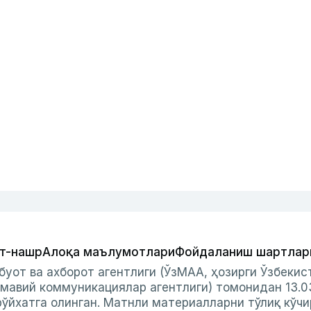
т-нашр
Алоқа маълумотлари
Фойдаланиш шартлар
буот ва ахборот агентлиги (ЎзМАА, ҳозирги Ўзбеки
мавий коммуникациялар агентлиги) томонидан 13.0
ўйхатга олинган. Матнли материалларни тўлиқ кўчи