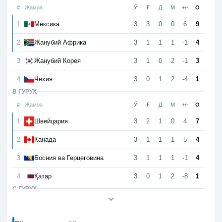
#
Жамоа
Ў
Ғ
Д
М
+/-
О
1
3
3
0
0
6
9
Мексика
2
3
1
1
1
-1
4
Жанубий Африка
3
3
1
0
2
-1
3
Жанубий Корея
4
3
0
1
2
-4
1
Чехия
B ГУРУҲ
#
Жамоа
Ў
Ғ
Д
М
+/-
О
1
3
2
1
0
4
7
Швейцария
2
3
1
1
1
5
4
Канада
3
3
1
1
1
-1
4
Босния ва Герцеговина
4
3
0
1
2
-8
1
Қатар
C ГУРУҲ
#
Жамоа
Ў
Ғ
Д
М
+/-
О
1
3
2
1
0
6
7
Бразилия