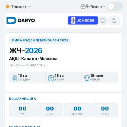
Тошкент
Ўзбекча
ФИФА ЖАҲОН ЧЕМПИОНАТИ 2026
ЖЧ-
2026
АҚШ · Канада · Мексика
11-июн — 19-июл 2026
16 та
48 та
19-июл
СТАДИОН
ЖАМОА
ФИНАЛ
БОШЛАНИШИГА
00
00
00
00
КУН
СОАТ
ДАҚИҚА
СОНИЯ