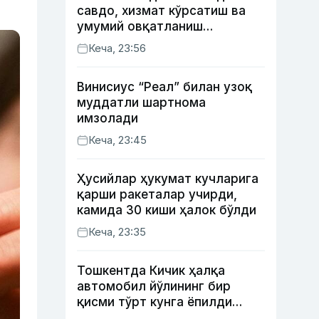
савдо, хизмат кўрсатиш ва
умумий овқатланиш
корхоналари қанча солиқ
Кеча, 23:56
тўлагани очиқланди
Винисиус “Реал” билан узоқ
муддатли шартнома
имзолади
Кеча, 23:45
Ҳусийлар ҳукумат кучларига
қарши ракеталар учирди,
камида 30 киши ҳалок бўлди
Кеча, 23:35
Тошкентда Кичик ҳалқа
автомобил йўлининг бир
қисми тўрт кунга ёпилди
(харита)