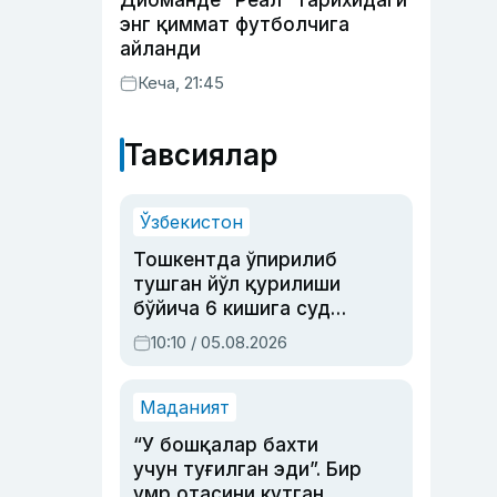
Диоманде “Реал” тарихидаги
энг қиммат футболчига
айланди
Кеча, 21:45
Тавсиялар
Ўзбекистон
Тошкентда ўпирилиб
тушган йўл қурилиши
бўйича 6 кишига суд
ҳукми ўқилди
10:10 / 05.08.2026
Маданият
“У бошқалар бахти
учун туғилган эди”. Бир
умр отасини кутган