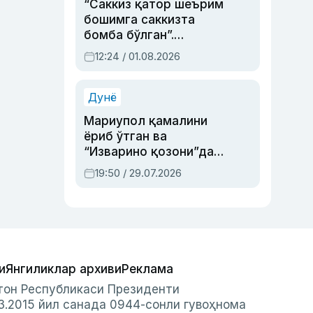
“Саккиз қатор шеърим
бошимга саккизта
бомба бўлган”.
Абдулла Ориповни
12:24 / 01.08.2026
сиёсий айбловлардан
асраб қолган воқеа
Дунё
Мариупол қамалини
ёриб ўтган ва
“Изварино қозони”дан
чиққан қаҳрамон —
19:50 / 29.07.2026
Украина армияси бош
қўмондони Драпатий
ҳақида
и
Янгиликлар архиви
Реклама
стон Республикаси Президенти
3.2015 йил санада 0944-сонли гувоҳнома