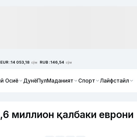
EUR :
RUB :
14 053,18
146,54
сўм
сўм
й Осиё
Дунё
Пул
Маданият
Спорт
Лайфстайл
,6 миллион қалбаки еврони