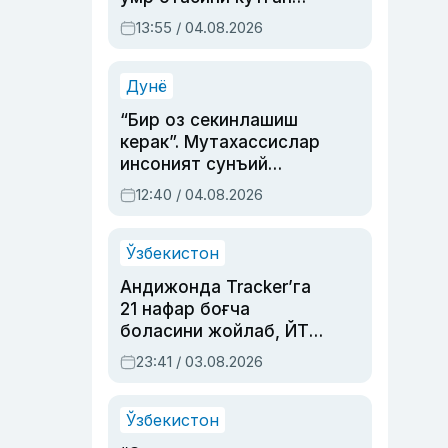
актриса ва дубльяж
13:55 / 04.08.2026
устаси Римма
Аҳмедованинг
синовларга тўла ҳаёти
Дунё
“Бир оз секинлашиш
керак”. Мутахассислар
инсоният сунъий
интеллектни бошқара
12:40 / 04.08.2026
олмай қолишидан
хавотир билдирди
Ўзбекистон
Андижонда Tracker’га
21 нафар боғча
боласини жойлаб, ЙТҲ
содир этган аёлга суд
23:41 / 03.08.2026
ҳукми ўқилди
Ўзбекистон