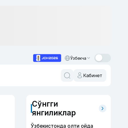
Ўзбекча
Кабинет
Сўнгги
янгиликлар
Ўзбекистонда олти ойда