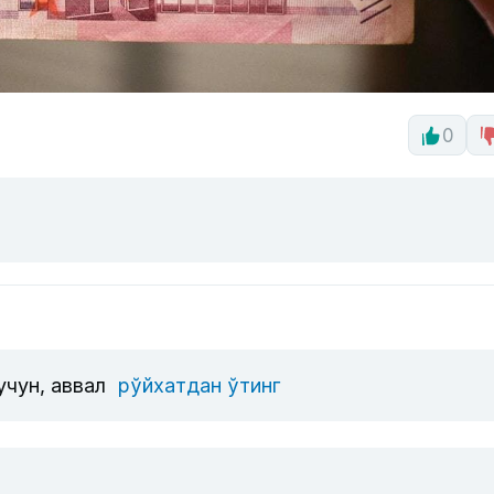
0
учун, аввал
рўйхатдан ўтинг