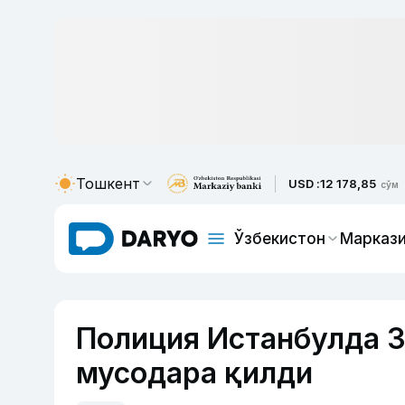
Тошкент
USD :
12 178,85
сўм
Ўзбекистон
Маркази
Полиция Истанбулда 3
мусодара қилди