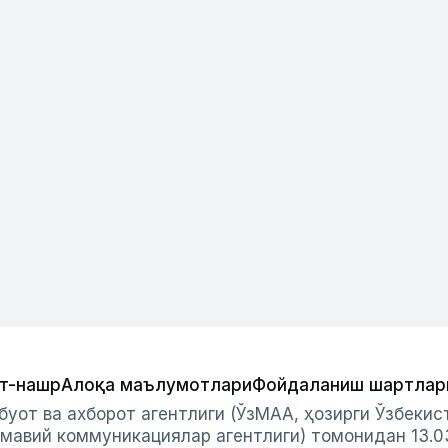
т-нашр
Алоқа маълумотлари
Фойдаланиш шартлар
буот ва ахборот агентлиги (ЎзМАА, ҳозирги Ўзбеки
мавий коммуникациялар агентлиги) томонидан 13.0