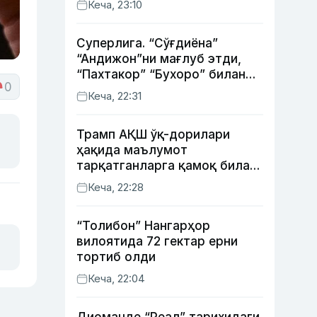
Кеча, 23:10
Суперлига. “Сўғдиёна”
“Андижон”ни мағлуб этди,
“Пахтакор” “Бухоро” билан
0
жанговар дуранг қайд этди
Кеча, 22:31
Трамп АҚШ ўқ-дорилари
ҳақида маълумот
тарқатганларга қамоқ билан
таҳдид қилди
Кеча, 22:28
“Толибон” Нангарҳор
вилоятида 72 гектар ерни
тортиб олди
Кеча, 22:04