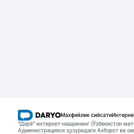
Махфийлик сиёсати
Интерне
“Дарё” интернет-нашрининг (Ўзбекистон мат
Администрацияси ҳузуридаги Ахборот ва ом