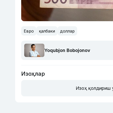
Евро
қалбаки
доллар
Yoqubjon Bobojonov
Изоҳлар
Изоҳ қолдириш 