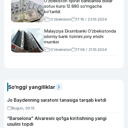
O‘zbekiston tijorat banklarida dollar
sotuv kursi 12 880 so‘mgacha
ko‘tarildi
O‘zbekiston
17:19 / 23.10.2024
Malayziya Eksimbanki O‘zbekistonda
islomiy bank tizimini joriy etishi
mumkin
O‘zbekiston
17:06 / 21.10.2024
So‘nggi yangiliklar
Jo Baydenning saratoni tanasiga tarqab ketdi
Bugun, 00:15
“Barselona” Alvaresni qo‘lga kiritishning yangi
usulini topdi