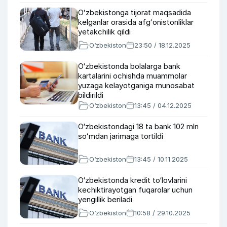
Oʻzbekistonga tijorat maqsadida
kelganlar orasida afgʻonistonliklar
yetakchilik qildi
O‘zbekiston
23:50 / 18.12.2025
O‘zbekistonda bolalarga bank
kartalarini ochishda muammolar
yuzaga kelayotganiga munosabat
bildirildi
O‘zbekiston
13:45 / 04.12.2025
O‘zbekistondagi 18 ta bank 102 mln
soʻmdan jarimaga tortildi
O‘zbekiston
13:45 / 10.11.2025
O‘zbekistonda kredit to‘lovlarini
kechiktirayotgan fuqarolar uchun
yengillik beriladi
O‘zbekiston
10:58 / 29.10.2025