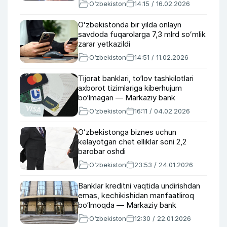
aytdi
O‘zbekiston
14:15 / 16.02.2026
Oʻzbekistonda bir yilda onlayn
savdoda fuqarolarga 7,3 mlrd soʻmlik
zarar yetkazildi
O‘zbekiston
14:51 / 11.02.2026
Tijorat banklari, to‘lov tashkilotlari
axborot tizimlariga kiberhujum
bo‘lmagan — Markaziy bank
O‘zbekiston
16:11 / 04.02.2026
Oʻzbekistonga biznes uchun
kelayotgan chet elliklar soni 2,2
barobar oshdi
O‘zbekiston
23:53 / 24.01.2026
Banklar kreditni vaqtida undirishdan
emas, kechikishidan manfaatliroq
bo‘lmoqda — Markaziy bank
O‘zbekiston
12:30 / 22.01.2026