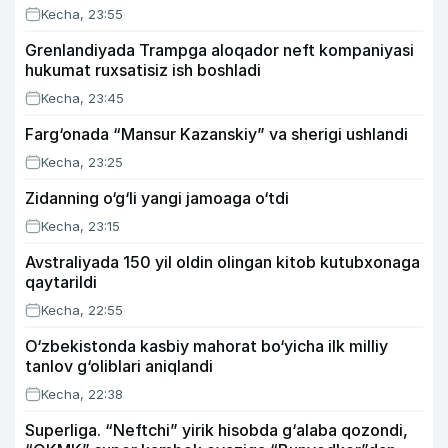
Kecha, 23:55
Grenlandiyada Trampga aloqador neft kompaniyasi
hukumat ruxsatisiz ish boshladi
Kecha, 23:45
Farg‘onada “Mansur Kazanskiy” va sherigi ushlandi
Kecha, 23:25
Zidanning o‘g‘li yangi jamoaga o‘tdi
Kecha, 23:15
Avstraliyada 150 yil oldin olingan kitob kutubxonaga
qaytarildi
Kecha, 22:55
O‘zbekistonda kasbiy mahorat bo‘yicha ilk milliy
tanlov g‘oliblari aniqlandi
Kecha, 22:38
Superliga. “Neftchi” yirik hisobda g‘alaba qozondi,