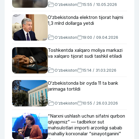
O‘zbekiston
15:55 / 10.05.2026
O‘zbekistonda elektron tijorat hajmi
1,3 mlrd dollarga yetdi
O‘zbekiston
19:00 / 09.04.2026
Toshkentda xalqaro moliya markazi
va xalqaro tijorat sudi tashkil etiladi
O‘zbekiston
15:14 / 31.03.2026
O‘zbekistonda bir oyda 11 ta bank
jarimaga tortildi
O‘zbekiston
10:55 / 26.03.2026
“Narxni ushlash uchun sifatni qurbon
qilyapmiz” — tadbirkor sut
mahsulotlari importi arzonligi sabab
mahalliy korxonalar “sinayotganini”