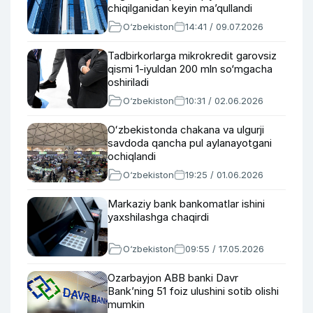
chiqilganidan keyin ma’qullandi
O‘zbekiston
14:41 / 09.07.2026
Tadbirkorlarga mikrokredit garovsiz
qismi 1-iyuldan 200 mln so‘mgacha
oshiriladi
O‘zbekiston
10:31 / 02.06.2026
Oʻzbekistonda chakana va ulgurji
savdoda qancha pul aylanayotgani
ochiqlandi
O‘zbekiston
19:25 / 01.06.2026
Markaziy bank bankomatlar ishini
yaxshilashga chaqirdi
O‘zbekiston
09:55 / 17.05.2026
Ozarbayjon ABB banki Davr
Bank’ning 51 foiz ulushini sotib olishi
mumkin