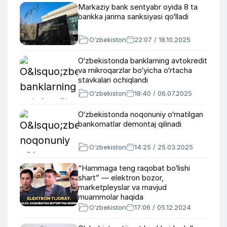
Markaziy bank sentyabr oyida 8 ta
bankka jarima sanksiyasi qo‘lladi
O‘zbekiston
22:07 / 18.10.2025
O‘zbekistonda banklarning avtokredit
va mikroqarzlar bo‘yicha o‘rtacha
stavkalari ochiqlandi
O‘zbekiston
18:40 / 06.07.2025
O‘zbekistonda noqonuniy o‘rnatilgan
bankomatlar demontaj qilinadi
O‘zbekiston
14:25 / 25.03.2025
“Hammaga teng raqobat bo‘lishi
shart” — elektron bozor,
marketpleyslar va mavjud
muammolar haqida
O‘zbekiston
17:06 / 05.12.2024