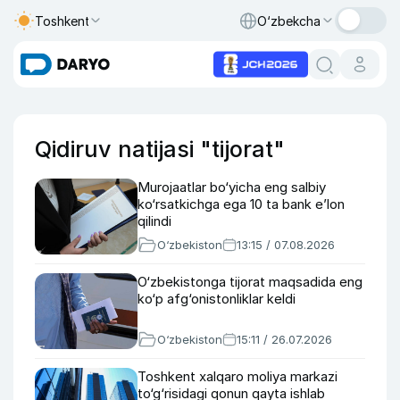
Toshkent
O‘zbekcha
Qidiruv natijasi "tijorat"
Murojaatlar bo‘yicha eng salbiy
ko‘rsatkichga ega 10 ta bank e’lon
qilindi
O‘zbekiston
13:15 / 07.08.2026
O‘zbekistonga tijorat maqsadida eng
ko‘p afg‘onistonliklar keldi
O‘zbekiston
15:11 / 26.07.2026
Toshkent xalqaro moliya markazi
to‘g‘risidagi qonun qayta ishlab