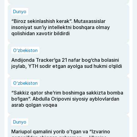
Dunyo
“Biroz sekinlashish kerak”. Mutaxassislar
insoniyat sun’iy intellektni boshqara olmay
qolishidan xavotir bildirdi
O‘zbekiston
Andijonda Tracker’ga 21 nafar bog‘cha bolasini
joylab, YTH sodir etgan ayolga sud hukmi o‘qildi
O‘zbekiston
“Sakkiz qator she’rim boshimga sakkizta bomba
bo‘lgan”. Abdulla Oripovni siyosiy ayblovlardan
asrab qolgan voqea
Dunyo
Mariupol qamalini yorib oʻtgan va “Izvarino