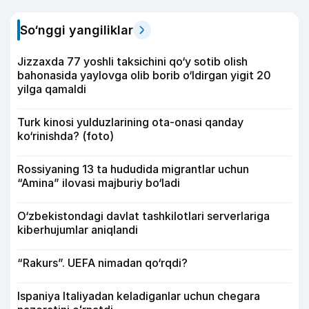
So‘nggi yangiliklar
Jizzaxda 77 yoshli taksichini qo‘y sotib olish
bahonasida yaylovga olib borib o‘ldirgan yigit 20
yilga qamaldi
Turk kinosi yulduzlarining ota-onasi qanday
ko‘rinishda? (foto)
Rossiyaning 13 ta hududida migrantlar uchun
“Amina” ilovasi majburiy bo‘ladi
O‘zbekistondagi davlat tashkilotlari serverlariga
kiberhujumlar aniqlandi
“Rakurs”. UEFA nimadan qo‘rqdi?
Ispaniya Italiyadan keladiganlar uchun chegara