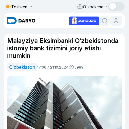
Toshkent
O‘zbekcha
Malayziya Eksimbanki O‘zbekistonda
islomiy bank tizimini joriy etishi
mumkin
O‘zbekiston
17:06 / 21.10.2024
5989