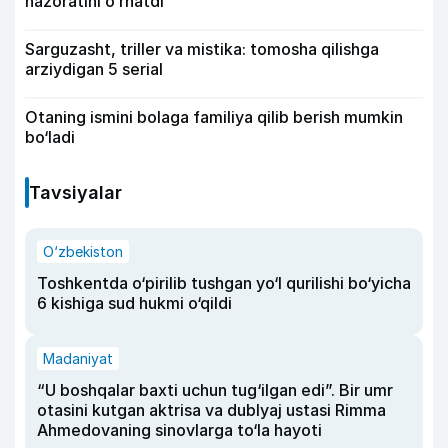
nazoratini oʻrnatdi
Sarguzasht, triller va mistika: tomosha qilishga
arziydigan 5 serial
Otaning ismini bolaga familiya qilib berish mumkin
bo‘ladi
Tavsiyalar
O‘zbekiston
Toshkentda o‘pirilib tushgan yo‘l qurilishi bo‘yicha
6 kishiga sud hukmi o‘qildi
Madaniyat
“U boshqalar baxti uchun tug‘ilgan edi”. Bir umr
otasini kutgan aktrisa va dublyaj ustasi Rimma
Ahmedovaning sinovlarga to‘la hayoti