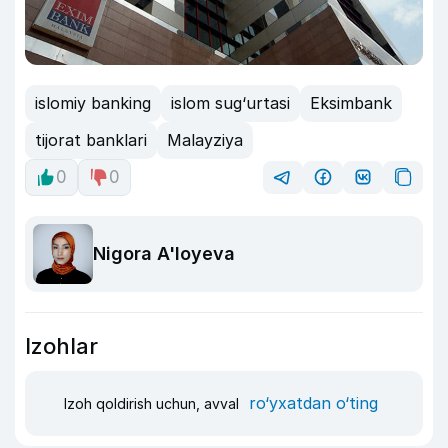
islomiy banking
islom sug‘urtasi
Eksimbank
tijorat banklari
Malayziya
0
0
Nigora A'loyeva
Izohlar
ro‘yxatdan o‘ting
Izoh qoldirish uchun, avval