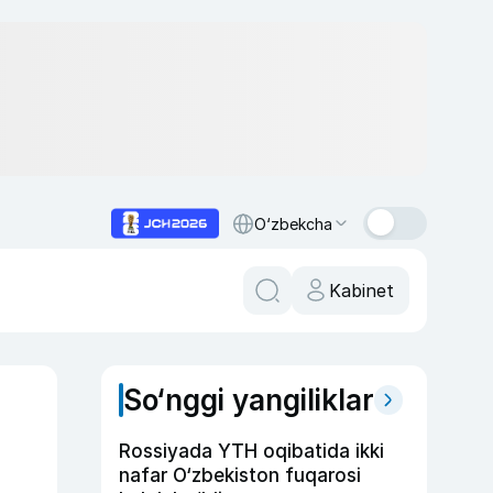
O‘zbekcha
Kabinet
So‘nggi yangiliklar
Rossiyada YTH oqibatida ikki
nafar O‘zbekiston fuqarosi