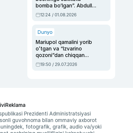
bomba bo‘lgan”. Abdulla
Oripovni siyosiy
12:24 / 01.08.2026
ayblovlardan asrab
qolgan voqea
Dunyo
Mariupol qamalini yorib
oʻtgan va “Izvarino
qozoni”dan chiqqan
qahramon — Ukraina
19:50 / 29.07.2026
armiyasi bosh
qoʻmondoni Drapatiy
haqida
ivi
Reklama
publikasi Prezidenti Administratsiyasi
-sonli guvohnoma bilan ommaviy axborot
shuningdek, fotografik, grafik, audio va/yoki