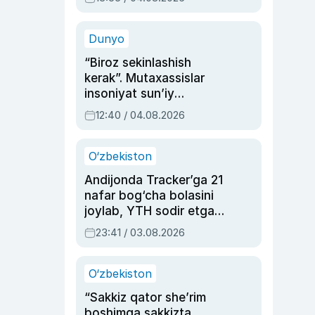
Ahmedovaning
sinovlarga to‘la hayoti
Dunyo
“Biroz sekinlashish
kerak”. Mutaxassislar
insoniyat sun’iy
intellektni boshqara
12:40 / 04.08.2026
olmay qolishidan xavotir
bildirdi
O‘zbekiston
Andijonda Tracker’ga 21
nafar bog‘cha bolasini
joylab, YTH sodir etgan
ayolga sud hukmi o‘qildi
23:41 / 03.08.2026
O‘zbekiston
“Sakkiz qator she’rim
boshimga sakkizta