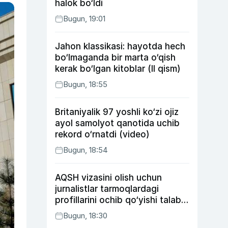
halok bo‘ldi
Bugun, 19:01
Jahon klassikasi: hayotda hech
bo‘lmaganda bir marta o‘qish
kerak bo‘lgan kitoblar (II qism)
Bugun, 18:55
Britaniyalik 97 yoshli ko‘zi ojiz
ayol samolyot qanotida uchib
rekord o‘rnatdi (video)
Bugun, 18:54
AQSH vizasini olish uchun
jurnalistlar tarmoqlardagi
profillarini ochib qo‘yishi talab
etilishi mumkin
Bugun, 18:30