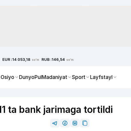
EUR :
RUB :
14 053,18
146,54
so'm
so'm
 Osiyo
Dunyo
Pul
Madaniyat
Sport
Layfstayl
1 ta bank jarimaga tortildi