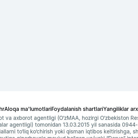
hr
Aloqa ma'lumotlari
Foydalanish shartlari
Yangiliklar arx
t va axborot agentligi (O‘zMAA, hozirgi O‘zbekiston Res
ar agentligi) tomonidan 13.03.2015 yil sanasida 0944
allarni to‘liq ko‘chirish yoki qisman iqtibos keltirishga, 