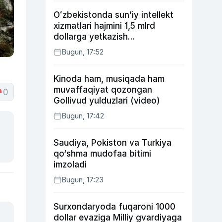
Oʻzbekistonda sunʼiy intellekt
xizmatlari hajmini 1,5 mlrd
dollarga yetkazish
rejalashtirilmoqda
Bugun, 17:52
Kinoda ham, musiqada ham
muvaffaqiyat qozongan
0
Gollivud yulduzlari (video)
Bugun, 17:42
Saudiya, Pokiston va Turkiya
qo‘shma mudofaa bitimi
imzoladi
Bugun, 17:23
Surxondaryoda fuqaroni 1000
dollar evaziga Milliy gvardiyaga