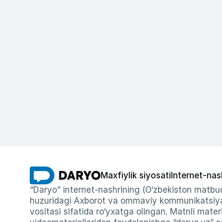
Maxfiylik siyosati
Internet-nas
“Daryo” internet-nashrining (O‘zbekiston matbuo
huzuridagi Axborot va ommaviy kommunikatsiyal
vositasi sifatida ro‘yxatga olingan. Matnli materi