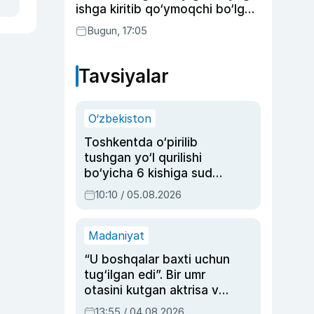
ishga kiritib qo‘ymoqchi bo‘lgan
shaxs ushlandi
Bugun, 17:05
Tavsiyalar
O‘zbekiston
Toshkentda o‘pirilib
tushgan yo‘l qurilishi
bo‘yicha 6 kishiga sud
hukmi o‘qildi
10:10 / 05.08.2026
Madaniyat
“U boshqalar baxti uchun
tug‘ilgan edi”. Bir umr
otasini kutgan aktrisa va
dublyaj ustasi Rimma
13:55 / 04.08.2026