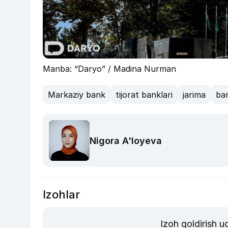
Manba: “Daryo” / Madina Nurman
Markaziy bank
tijorat banklari
jarima
ba
Nigora A'loyeva
Izohlar
Izoh qoldirish 