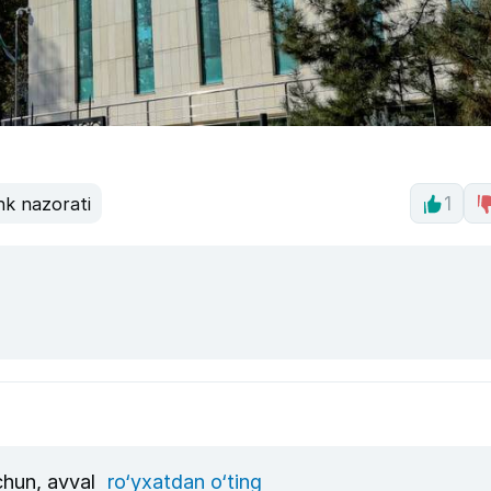
nk nazorati
1
uchun, avval
ro‘yxatdan o‘ting