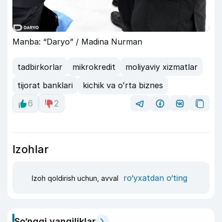
Manba: “Daryo” / Madina Nurman
tadbirkorlar
mikrokredit
moliyaviy xizmatlar
tijorat banklari
kichik va oʻrta biznes
6
2
Izohlar
ro‘yxatdan o‘ting
Izoh qoldirish uchun, avval
So‘nggi yangiliklar