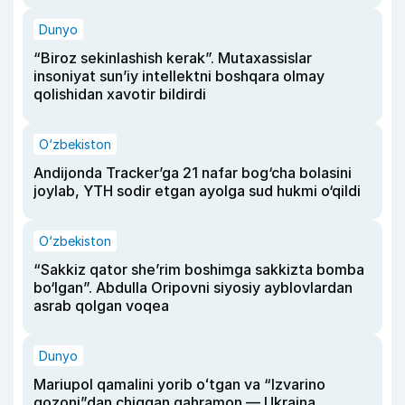
Dunyo
“Biroz sekinlashish kerak”. Mutaxassislar
insoniyat sun’iy intellektni boshqara olmay
qolishidan xavotir bildirdi
O‘zbekiston
Andijonda Tracker’ga 21 nafar bog‘cha bolasini
joylab, YTH sodir etgan ayolga sud hukmi o‘qildi
O‘zbekiston
“Sakkiz qator she’rim boshimga sakkizta bomba
bo‘lgan”. Abdulla Oripovni siyosiy ayblovlardan
asrab qolgan voqea
Dunyo
Mariupol qamalini yorib oʻtgan va “Izvarino
qozoni”dan chiqqan qahramon — Ukraina