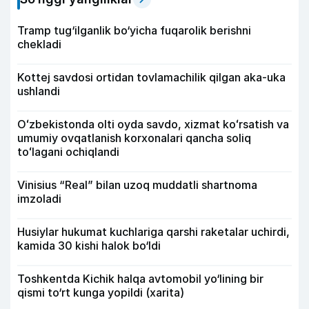
Tramp tug‘ilganlik bo‘yicha fuqarolik berishni
chekladi
Kottej savdosi ortidan tovlamachilik qilgan aka-uka
ushlandi
Oʻzbekistonda olti oyda savdo, xizmat koʻrsatish va
umumiy ovqatlanish korxonalari qancha soliq
toʻlagani ochiqlandi
Vinisius “Real” bilan uzoq muddatli shartnoma
imzoladi
Husiylar hukumat kuchlariga qarshi raketalar uchirdi,
kamida 30 kishi halok bo‘ldi
Toshkentda Kichik halqa avtomobil yo‘lining bir
qismi to‘rt kunga yopildi (xarita)