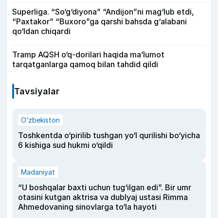
Superliga. “So‘g‘diyona” “Andijon”ni mag‘lub etdi,
“Paxtakor” “Buxoro”ga qarshi bahsda g‘alabani
qo‘ldan chiqardi
Tramp AQSH o‘q-dorilari haqida ma’lumot
tarqatganlarga qamoq bilan tahdid qildi
Tavsiyalar
O‘zbekiston
Toshkentda o‘pirilib tushgan yo‘l qurilishi bo‘yicha
6 kishiga sud hukmi o‘qildi
Madaniyat
“U boshqalar baxti uchun tug‘ilgan edi”. Bir umr
otasini kutgan aktrisa va dublyaj ustasi Rimma
Ahmedovaning sinovlarga to‘la hayoti