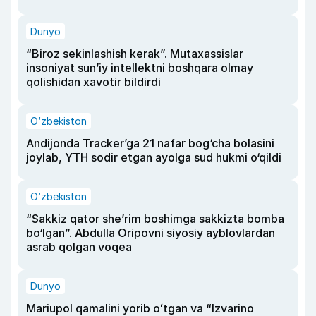
Dunyo
“Biroz sekinlashish kerak”. Mutaxassislar
insoniyat sun’iy intellektni boshqara olmay
qolishidan xavotir bildirdi
O‘zbekiston
Andijonda Tracker’ga 21 nafar bog‘cha bolasini
joylab, YTH sodir etgan ayolga sud hukmi o‘qildi
O‘zbekiston
“Sakkiz qator she’rim boshimga sakkizta bomba
bo‘lgan”. Abdulla Oripovni siyosiy ayblovlardan
asrab qolgan voqea
Dunyo
Mariupol qamalini yorib oʻtgan va “Izvarino