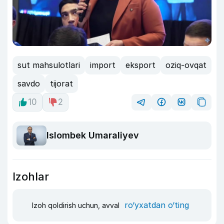
sut mahsulotlari
import
eksport
oziq-ovqat
savdo
tijorat
10
2
Islombek Umaraliyev
Izohlar
ro‘yxatdan o‘ting
Izoh qoldirish uchun, avval