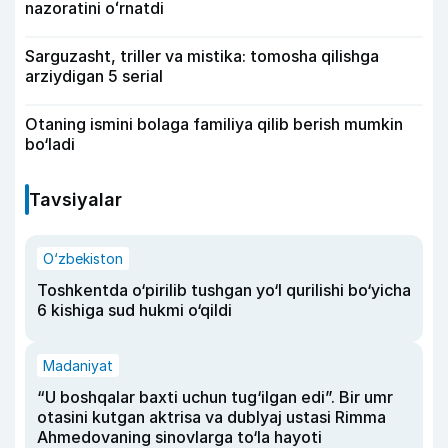
nazoratini oʻrnatdi
Sarguzasht, triller va mistika: tomosha qilishga
arziydigan 5 serial
Otaning ismini bolaga familiya qilib berish mumkin
bo‘ladi
Tavsiyalar
O‘zbekiston
Toshkentda o‘pirilib tushgan yo‘l qurilishi bo‘yicha
6 kishiga sud hukmi o‘qildi
Madaniyat
“U boshqalar baxti uchun tug‘ilgan edi”. Bir umr
otasini kutgan aktrisa va dublyaj ustasi Rimma
Ahmedovaning sinovlarga to‘la hayoti