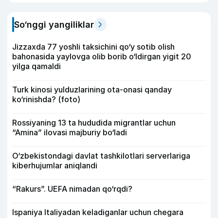
So‘nggi yangiliklar
Jizzaxda 77 yoshli taksichini qo‘y sotib olish
bahonasida yaylovga olib borib o‘ldirgan yigit 20
yilga qamaldi
Turk kinosi yulduzlarining ota-onasi qanday
ko‘rinishda? (foto)
Rossiyaning 13 ta hududida migrantlar uchun
“Amina” ilovasi majburiy bo‘ladi
O‘zbekistondagi davlat tashkilotlari serverlariga
kiberhujumlar aniqlandi
“Rakurs”. UEFA nimadan qo‘rqdi?
Ispaniya Italiyadan keladiganlar uchun chegara