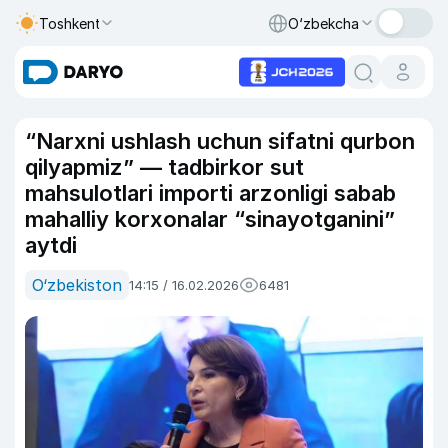
Toshkent
O‘zbekcha
“Narxni ushlash uchun sifatni qurbon
qilyapmiz” — tadbirkor sut
mahsulotlari importi arzonligi sabab
mahalliy korxonalar “sinayotganini”
aytdi
O‘zbekiston
14:15 / 16.02.2026
6481