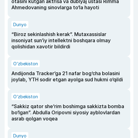
otasini kutgan aktrisa va dublyaj ustasi Rimma
Ahmedovaning sinovlarga to‘la hayoti
Dunyo
“Biroz sekinlashish kerak”. Mutaxassislar
insoniyat sun’iy intellektni boshqara olmay
qolishidan xavotir bildirdi
O‘zbekiston
Andijonda Tracker’ga 21 nafar bog‘cha bolasini
joylab, YTH sodir etgan ayolga sud hukmi o‘qildi
O‘zbekiston
“Sakkiz qator she’rim boshimga sakkizta bomba
bo‘lgan”. Abdulla Oripovni siyosiy ayblovlardan
asrab qolgan voqea
Dunyo