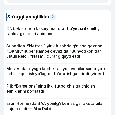
So‘nggi yangiliklar
O‘zbekistonda kasbiy mahorat bo‘yicha ilk milliy
tanlov g‘oliblari aniqlandi
Superliga. “Neftchi” yirik hisobda g‘alaba qozondi,
“OKMK” super kambek evaziga “Bunyodkor”dan
ustun keldi, “Nasaf” durang qayd etdi
Moskvada reysga kechikkan yo‘lovchilar samolyotni
uchish-qo‘nish yo‘lagida to‘xtatishga urindi (video)
Flik “Barselona”ning ikki futbolchisiga chiqish
eshiklarini ko‘rsatdi
Eron Hormuzda BAA yonilg‘i kemasiga raketa bilan
hujum qildi — Abu Dabi