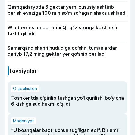
Qashqadaryoda 6 gektar yerni xususiylashtirib
berish evaziga 100 mln so‘m so‘ragan shaxs ushlandi
Wildberries omborlarini Qirg‘izistonga ko‘chirish
taklif qilindi
Samarqand shahri hududiga qo‘shni tumanlardan
qariyb 17,2 ming gektar yer qo‘shib beriladi
Tavsiyalar
O‘zbekiston
Toshkentda o‘pirilib tushgan yo‘l qurilishi bo‘yicha
6 kishiga sud hukmi o‘qildi
Madaniyat
“U boshqalar baxti uchun tug‘ilgan edi”. Bir umr