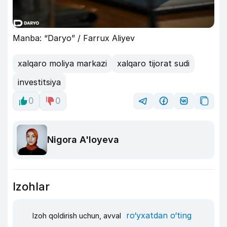
Manba: “Daryo” / Farrux Aliyev
xalqaro moliya markazi
xalqaro tijorat sudi
investitsiya
0
0
Nigora A'loyeva
Izohlar
ro‘yxatdan o‘ting
Izoh qoldirish uchun, avval