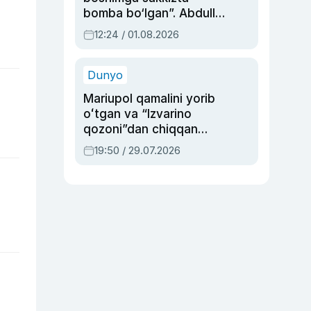
bomba bo‘lgan”. Abdulla
Oripovni siyosiy
12:24 / 01.08.2026
ayblovlardan asrab
qolgan voqea
Dunyo
Mariupol qamalini yorib
oʻtgan va “Izvarino
qozoni”dan chiqqan
qahramon — Ukraina
19:50 / 29.07.2026
armiyasi bosh
qoʻmondoni Drapatiy
haqida