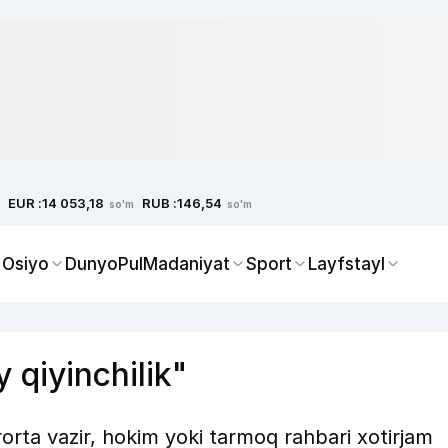
EUR :
RUB :
14 053,18
146,54
so'm
so'm
 Osiyo
Dunyo
Pul
Madaniyat
Sport
Layfstayl
y qiyinchilik"
rorta vazir, hokim yoki tarmoq rahbari xotirjam