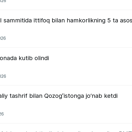
2026
 sammitida ittifoq bilan hamkorlikning 5 ta asos
026
onada kutib olindi
2026
iy tashrif bilan Qozogʻistonga jo‘nab ketdi
26