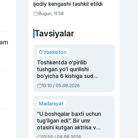
ijodiy kengashi tashkil etildi
Bugun, 11:58
Tavsiyalar
dam
O‘zbekiston
Toshkentda o‘pirilib
tushgan yo‘l qurilishi
bo‘yicha 6 kishiga sud
hukmi o‘qildi
10:10 / 05.08.2026
Madaniyat
“U boshqalar baxti uchun
tug‘ilgan edi”. Bir umr
otasini kutgan aktrisa va
dublyaj ustasi Rimma
13:55 / 04.08.2026