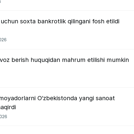
6
 uchun soxta bankrotlik qilingani fosh etildi
2026
oz berish huquqidan mahrum etilishi mumkin
moyadorlarni O‘zbekistonda yangi sanoat
haqirdi
2026