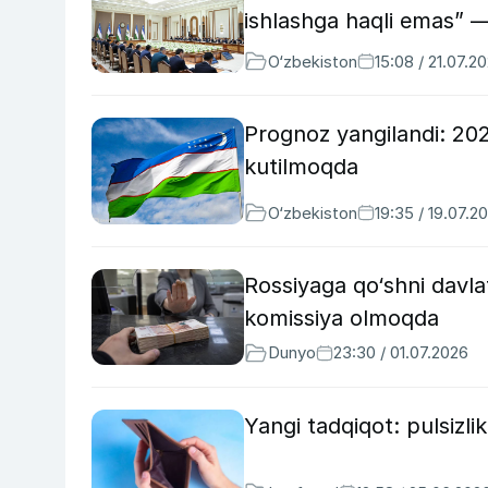
ishlashga haqli emas” 
O‘zbekiston
15:08 / 21.07.2
Prognoz yangilandi: 2026
kutilmoqda
O‘zbekiston
19:35 / 19.07.2
Rossiyaga qo‘shni davla
komissiya olmoqda
Dunyo
23:30 / 01.07.2026
Yangi tadqiqot: pulsizli