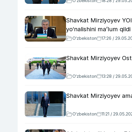
O‘zbekiston
18:28 / 29.05.
Shavkat Mirziyoyev YOII
yo‘nalishini ma’lum qildi
O‘zbekiston
17:26 / 29.05.2
Shavkat Mirziyoyev Ost
O‘zbekiston
13:28 / 29.05.
Shavkat Mirziyoyev amal
O‘zbekiston
11:21 / 29.05.20