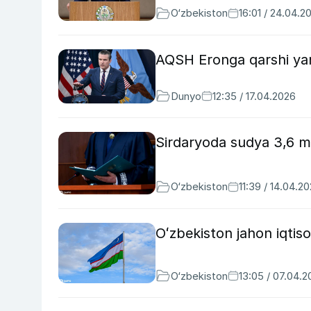
O‘zbekiston
16:01 / 24.04.2
AQSH Eronga qarshi yana
Dunyo
12:35 / 17.04.2026
Sirdaryoda sudya 3,6 min
O‘zbekiston
11:39 / 14.04.2
Oʻzbekiston jahon iqtisod
O‘zbekiston
13:05 / 07.04.