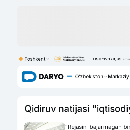
Toshkent
USD :
12 178,85
so'm
O‘zbekiston
Markaziy
Qidiruv natijasi "iqtisodi
“Rejasini bajarmagan bi