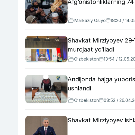
Afg‘onistonliklarning 74
Markaziy Osiyo
18:20 / 14.
Shavkat Mirziyoyev 29-Y
murojaat yo‘lladi
O‘zbekiston
13:54 / 12.05.2
Andijonda hajga yuboris
ushlandi
O‘zbekiston
08:52 / 26.04.
Shavkat Mirziyoyev ishla