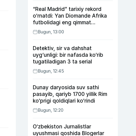
“Real Madrid” tarixiy rekord
o‘rnatdi: Yan Diomande Afrika
futbolidagi eng qimmat
transferga aylandi
Bugun, 13:00
Detektiv, sir va dahshat
uyg‘unligi: bir nafasda ko‘rib
tugatiladigan 3 ta serial
Bugun, 12:45
Dunay daryosida suv sathi
pasayib, qariyb 1700 yillik Rim
ko‘prigi qoldiqlari ko‘rindi
Bugun, 12:20
O‘zbekiston Jurnalistlar
uyushmasi qoshida Blogerlar