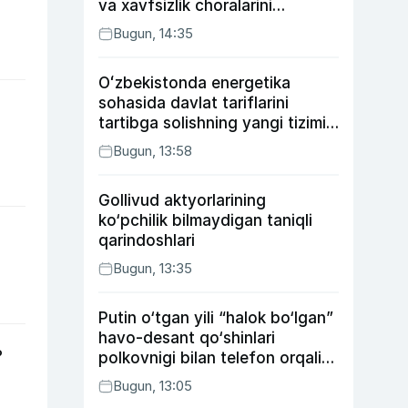
va xavfsizlik choralarini
kuchaytirdi
Bugun, 14:35
Oʻzbekistonda energetika
sohasida davlat tariflarini
tartibga solishning yangi tizimi
joriy etildi
Bugun, 13:58
Gollivud aktyorlarining
ko‘pchilik bilmaydigan taniqli
qarindoshlari
Bugun, 13:35
Putin o‘tgan yili “halok bo‘lgan”
havo-desant qo‘shinlari
?
polkovnigi bilan telefon orqali
suhbatlashdi
Bugun, 13:05