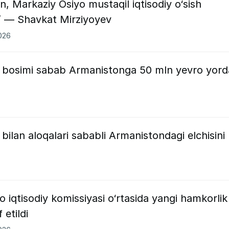
 Markaziy Osiyo mustaqil iqtisodiy o‘sish
 — Shavkat Mirziyoyev
2026
ya bosimi sabab Armanistonga 50 mln yevro yor
 bilan aloqalari sababli Armanistondagi elchisini
 iqtisodiy komissiyasi o‘rtasida yangi hamkorlik
 etildi