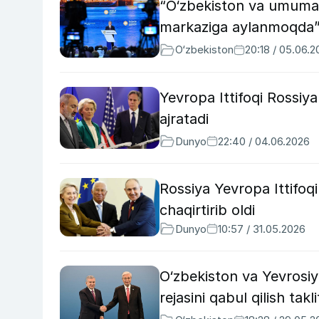
“O‘zbekiston va umuman,
markaziga aylanmoqda”
O‘zbekiston
20:18 / 05.06.
Yevropa Ittifoqi Rossi
ajratadi
Dunyo
22:40 / 04.06.2026
Rossiya Yevropa Ittifoqi
chaqirtirib oldi
Dunyo
10:57 / 31.05.2026
O‘zbekiston va Yevrosiyo
rejasini qabul qilish taklif