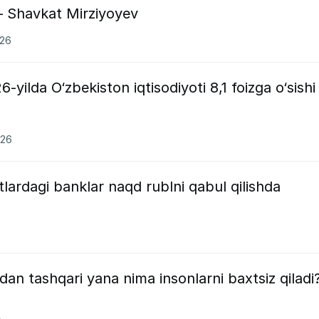
— Shavkat Mirziyoyev
026
-yilda O‘zbekiston iqtisodiyoti 8,1 foizga o‘sishi
026
tlardagi banklar naqd rublni qabul qilishda
kdan tashqari yana nima insonlarni baxtsiz qiladi