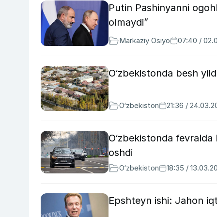
Putin Pashinyanni ogohl
olmaydi”
Markaziy Osiyo
07:40 / 02.
O‘zbekistonda besh yild
O‘zbekiston
21:36 / 24.03.
O‘zbekistonda fevralda 
oshdi
O‘zbekiston
18:35 / 13.03.2
Epshteyn ishi: Jahon iq