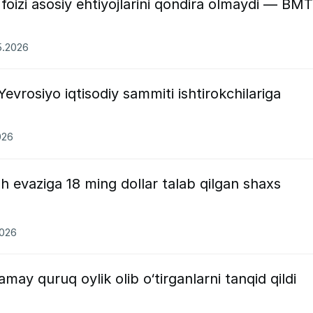
 foizi asosiy ehtiyojlarini qondira olmaydi — BMT
05.2026
evrosiyo iqtisodiy sammiti ishtirokchilariga
026
h evaziga 18 ming dollar talab qilgan shaxs
2026
may quruq oylik olib o‘tirganlarni tanqid qildi