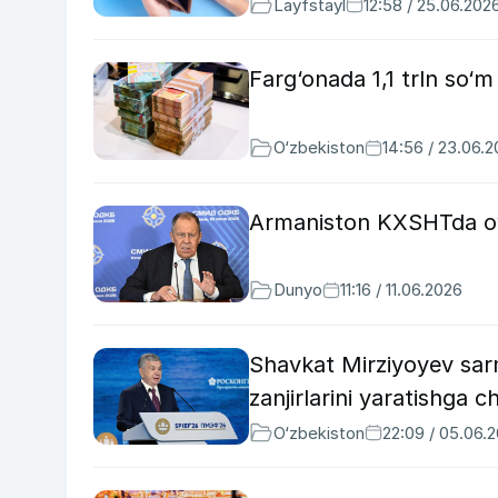
Layfstayl
12:58 / 25.06.202
Farg‘onada 1,1 trln so‘m
O‘zbekiston
14:56 / 23.06.
Armaniston KXSHTda ov
Dunyo
11:16 / 11.06.2026
Shavkat Mirziyoyev sar
zanjirlarini yaratishga c
O‘zbekiston
22:09 / 05.06.