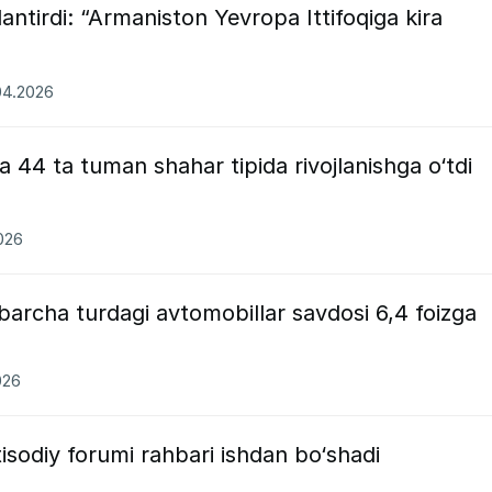
antirdi: “Armaniston Yevropa Ittifoqiga kira
04.2026
a 44 ta tuman shahar tipida rivojlanishga o‘tdi
2026
barcha turdagi avtomobillar savdosi 6,4 foizga
026
tisodiy forumi rahbari ishdan bo‘shadi