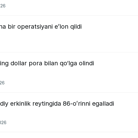
026
 bir operatsiyani e’lon qildi
g dollar pora bilan qo‘lga olindi
026
iy erkinlik reytingida 86-oʻrinni egalladi
2026