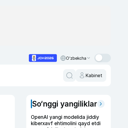
O‘zbekcha
Kabinet
So‘nggi yangiliklar
OpenAI yangi modelida jiddiy
kiberxavf ehtimolini qayd etdi