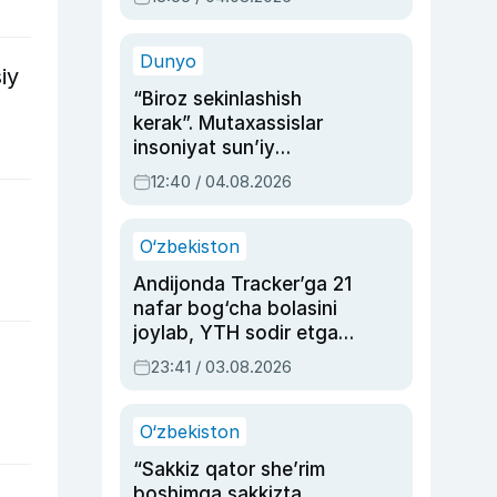
Ahmedovaning
sinovlarga to‘la hayoti
Dunyo
iy
“Biroz sekinlashish
kerak”. Mutaxassislar
insoniyat sun’iy
intellektni boshqara
12:40 / 04.08.2026
olmay qolishidan xavotir
bildirdi
O‘zbekiston
Andijonda Tracker’ga 21
nafar bog‘cha bolasini
joylab, YTH sodir etgan
ayolga sud hukmi o‘qildi
23:41 / 03.08.2026
O‘zbekiston
“Sakkiz qator she’rim
boshimga sakkizta