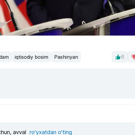
dam
iqtisodiy bosim
Pashinyan
6
uchun, avval
ro‘yxatdan o‘ting