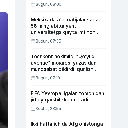
Bugun, 08:00
Meksikada a’lo natijalar sabab
58 ming abituriyent
universitetga qayta imtihon
topshiradi
Bugun, 07:35
Toshkent hokimligi “Qo‘yliq
avenue” mojarosi yuzasidan
munosabat bildirdi: qurilish
ishlarining 53 foizi yakunlangan
Bugun, 07:10
FIFA Yevropa ligalari tomonidan
jiddiy qarshilikka uchradi
Kecha, 23:55
Ikki hafta ichida Afg‘onistonga