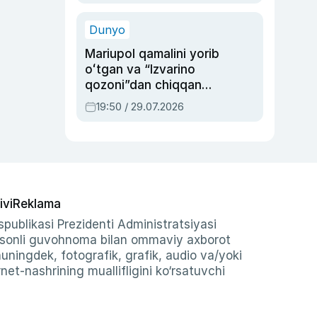
qolgan voqea
Dunyo
Mariupol qamalini yorib
oʻtgan va “Izvarino
qozoni”dan chiqqan
qahramon — Ukraina
19:50 / 29.07.2026
armiyasi bosh
qoʻmondoni Drapatiy
haqida
ivi
Reklama
publikasi Prezidenti Administratsiyasi
-sonli guvohnoma bilan ommaviy axborot
shuningdek, fotografik, grafik, audio va/yoki
et-nashrining muallifligini ko‘rsatuvchi