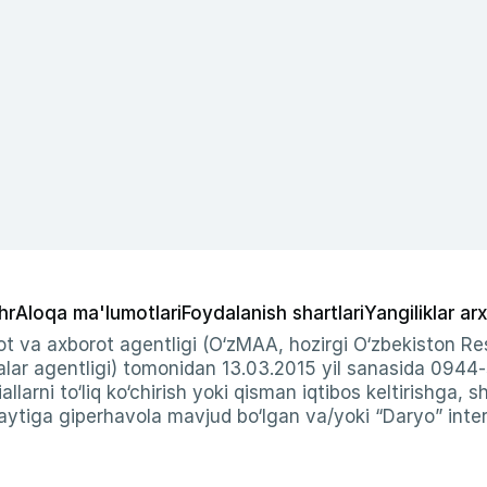
hr
Aloqa ma'lumotlari
Foydalanish shartlari
Yangiliklar arx
t va axborot agentligi (O‘zMAA, hozirgi O‘zbekiston Res
ar agentligi) tomonidan 13.03.2015 yil sanasida 0944
allarni to‘liq ko‘chirish yoki qisman iqtibos keltirishga, 
ytiga giperhavola mavjud bo‘lgan va/yoki “Daryo” intern