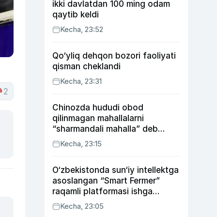
ikki davlatdan 100 ming odam
qaytib keldi
Kecha, 23:52
Qo‘yliq dehqon bozori faoliyati
qisman cheklandi
Kecha, 23:31
2
Chinozda hududi obod
qilinmagan mahallalarni
“sharmandali mahalla” deb
belgilash boshlandi
Kecha, 23:15
O‘zbekistonda sun‘iy intellektga
asoslangan “Smart Fermer”
raqamli platformasi ishga
tushiriladi
Kecha, 23:05