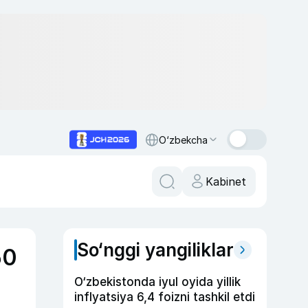
O‘zbekcha
Kabinet
So‘nggi yangiliklar
50
O‘zbekistonda iyul oyida yillik
inflyatsiya 6,4 foizni tashkil etdi