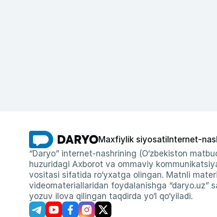
Maxfiylik siyosati
Internet-nas
“Daryo” internet-nashrining (O‘zbekiston matbuo
huzuridagi Axborot va ommaviy kommunikatsiyal
vositasi sifatida ro‘yxatga olingan. Matnli materi
videomateriallaridan foydalanishga “daryo.uz” sa
yozuv ilova qilingan taqdirda yo‘l qo‘yiladi.