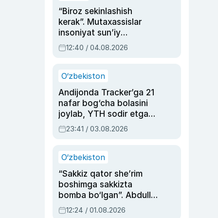
“Biroz sekinlashish
kerak”. Mutaxassislar
insoniyat sun’iy
intellektni boshqara
12:40 / 04.08.2026
olmay qolishidan xavotir
bildirdi
O‘zbekiston
Andijonda Tracker’ga 21
nafar bog‘cha bolasini
joylab, YTH sodir etgan
ayolga sud hukmi o‘qildi
23:41 / 03.08.2026
O‘zbekiston
“Sakkiz qator she’rim
boshimga sakkizta
bomba bo‘lgan”. Abdulla
Oripovni siyosiy
12:24 / 01.08.2026
ayblovlardan asrab