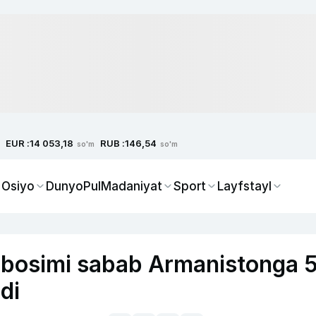
EUR :
RUB :
14 053,18
146,54
so'm
so'm
 Osiyo
Dunyo
Pul
Madaniyat
Sport
Layfstayl
a bosimi sabab Armanistonga 
di