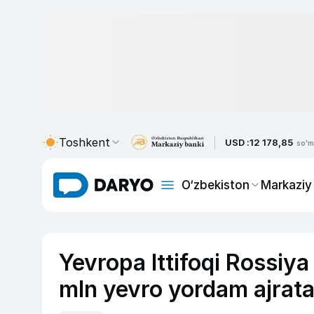
Toshkent
USD :
12 178,85
so'm
O‘zbekiston
Markaziy
Yevropa Ittifoqi Rossiy
mln yevro yordam ajrata