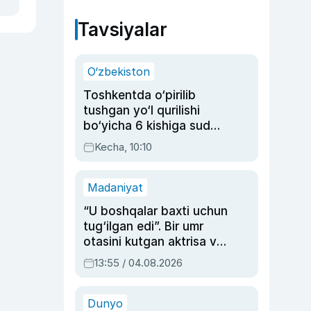
Tavsiyalar
O‘zbekiston
Toshkentda o‘pirilib
tushgan yo‘l qurilishi
bo‘yicha 6 kishiga sud
hukmi o‘qildi
Kecha, 10:10
Madaniyat
“U boshqalar baxti uchun
tug‘ilgan edi”. Bir umr
otasini kutgan aktrisa va
dublyaj ustasi Rimma
13:55 / 04.08.2026
Ahmedovaning
sinovlarga to‘la hayoti
Dunyo