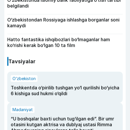
O‘zbekistonda islomiy bank faoliyatiga o‘tish tartibi
belgilandi
O‘zbekistondan Rossiyaga ishlashga borganlar soni
kamaydi
Hatto fantastika ishqibozlari bo‘lmaganlar ham
ko‘rishi kerak bo‘lgan 10 ta film
Tavsiyalar
O‘zbekiston
Toshkentda o‘pirilib tushgan yo‘l qurilishi bo‘yicha
6 kishiga sud hukmi o‘qildi
Madaniyat
“U boshqalar baxti uchun tug‘ilgan edi”. Bir umr
otasini kutgan aktrisa va dublyaj ustasi Rimma