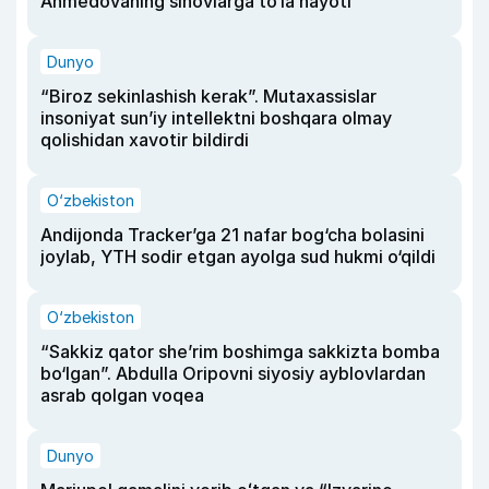
Ahmedovaning sinovlarga to‘la hayoti
Dunyo
“Biroz sekinlashish kerak”. Mutaxassislar
insoniyat sun’iy intellektni boshqara olmay
qolishidan xavotir bildirdi
O‘zbekiston
Andijonda Tracker’ga 21 nafar bog‘cha bolasini
joylab, YTH sodir etgan ayolga sud hukmi o‘qildi
O‘zbekiston
“Sakkiz qator she’rim boshimga sakkizta bomba
bo‘lgan”. Abdulla Oripovni siyosiy ayblovlardan
asrab qolgan voqea
Dunyo