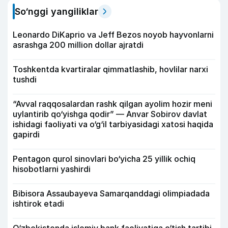
So‘nggi yangiliklar
Leonardo DiKaprio va Jeff Bezos noyob hayvonlarni
asrashga 200 million dollar ajratdi
Toshkentda kvartiralar qimmatlashib, hovlilar narxi
tushdi
“Avval raqqosalardan rashk qilgan ayolim hozir meni
uylantirib qo‘yishga qodir” — Anvar Sobirov davlat
ishidagi faoliyati va o‘g‘il tarbiyasidagi xatosi haqida
gapirdi
Pentagon qurol sinovlari bo‘yicha 25 yillik ochiq
hisobotlarni yashirdi
Bibisora Assaubayeva Samarqanddagi olimpiadada
ishtirok etadi