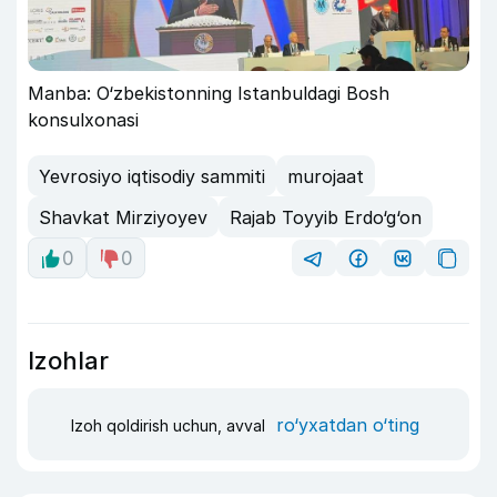
Manba: O‘zbekistonning Istanbuldagi Bosh
konsulxonasi
Yevrosiyo iqtisodiy sammiti
murojaat
Shavkat Mirziyoyev
Rajab Toyyib Erdo‘g‘on
0
0
Izohlar
ro‘yxatdan o‘ting
Izoh qoldirish uchun, avval